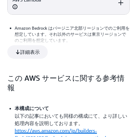
REST API リクエス
4.25 USD/100 
PUT リクエスト数
15,000 リクエスト
0.0047 USD/10
項目
15,000 リクエスト
数量
単価
ト数
リクエスト
リクエスト
Amazon Bedrock はバージニア北部リージョンでのご利用を
想定しています。それ以外のサービスは東京リージョンで
のご利用を想定しています。
リクエスト回数
15,000 リクエスト
0.2 USD/100 
クエスト
1ヶ月を 730 時間として計算しています。
詳細表示
GET リクエスト数
15,000 リクエスト
0.00037
USD/1000 リク
AWS で提供しているサービスの一部で
無料利用枠
が提供さ
スト
れています。本試算では無料利用枠を考慮せずに試算を行
っており、実際にはより安価にご利用頂ける場合がありま
実行時間
37,500 GB - 秒
0.000016667
この AWS サービスに関する参考情
す。以下に該当する無料利用枠を一部抜粋します。
USD/GB - 秒あ
報
り
AWS Lambda :
リクエスト回数 15,000 件/月
本構成について
コンピューティング時間 37,500 GB - 秒/月
以下の記事においても同様の構成にて、より詳しい
処理内容を説明しております。
Amazon Bedrock の利用想定は利用ユーザー数 50 人、利用
https://aws.amazon.com/jp/builders-
頻度 1 日 10 回質問、1 カ月 30 日計算です。
また、今回は画像の品質を Standard として想定していま