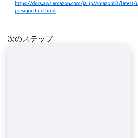
https://docs.aws.amazon.com/ja_jp/AmazonS3/latest/u
presigned-url.html
次のステップ