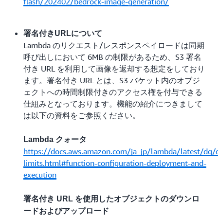
flash/202402/bedrock-image-generation/
す。
Amazon Bedrock :
署名付きURLについて
Lambda のリクエスト/レスポンスペイロードは同期
利用モデル Amazon Nova Canvas
呼び出しにおいて 6MB の制限があるため、S3 署名
問い合わせ回数 15,000 回/月
付き URL を利用して画像を返却する想定をしており
ます。署名付き URL とは、S3 バケット内のオブジ
Amazon Bedrock の料金 :
ェクトへの時間制限付きのアクセス権を付与できる
https://aws.amazon.com/jp/bedrock/pricing/
仕組みとなっております。機能の紹介につきまして
は以下の資料をご参照ください。
※ 2025 年 02 月 18 日時点での試算です
Lambda クォータ
https://docs.aws.amazon.com/ja_jp/lambda/latest/dg/g
limits.html#function-configuration-deployment-and-
execution
署名付き URL を使用したオブジェクトのダウンロ
ードおよびアップロード