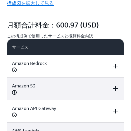
構成図を拡大して見る
月額合計料金：600.97 (USD)
この構成例で使用したサービスと概算料金内訳
サービス
Amazon Bedrock
Amazon S3
項目
数量
単価
Amazon Nova
Amazon API Gateway
項目
15,000 枚数
数量
0.04 USD/枚
単価
Canvas 画像生成
ストレージ容量
0.01 GB
0.025 USD/GB
AWS Lambda
項目
数量
単価