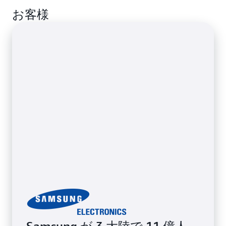
Amazon EC2 Dedicated Hosts またはベアメタルで
を加速します。
お客様
データベースを再ホストすることからクラウドジャ
ーニーを始めましょう。クラウドのスケーラビリテ
ィと柔軟性を活用しながら、既存の運用モデルを維
持できます。基盤となる OS へのフルアクセスを維
持します。