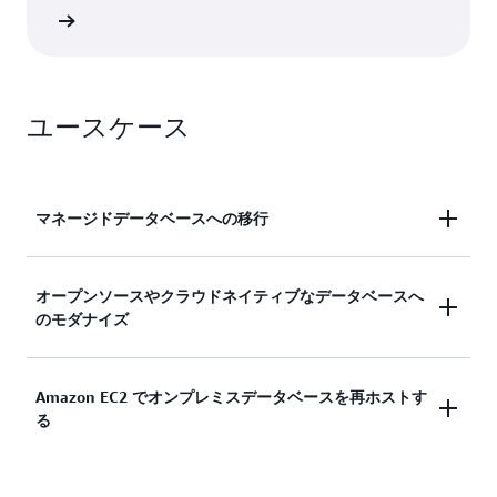
詳細
ユースケース
マネージドデータベースへの移行
シンプルな移行プロセスを通じて、レガシーまたは
オープンソースやクラウドネイティブなデータベースへ
のモダナイズ
オンプレミスのデータベースからマネージドクラウ
ドサービスに移行し、差別化されていないデータベ
ース管理タスクを排除します。
モダナイズによってコストを削減し、可用性、ディ
Amazon EC2 でオンプレミスデータベースを再ホストす
ザスタリカバリ、信頼性を高めることで、イノベー
る
ションの迅速化と運用の効率化が可能になりま
す。 ルールベースのスキーマ変換と生成 AI 支援コ
ード変換を組み合わせることで、データベース移行