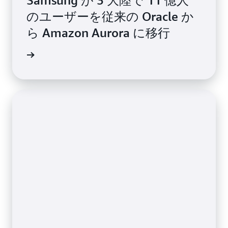
Samsung が 3 大陸で 11 億人
のユーザーを従来の Oracle か
ら Amazon Aurora に移行
例を読む