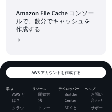
Amazon File Cache コンソー
ルで、数分でキャッシュを
作成する
インイン
AWS アカウントを作成する
学ぶ
リソース
デベロッパー
ヘルプ
AWS と
開始方
Builder
お問い
は？
法
Center
合わせ
クラウ
トレー
SDK と
サポー