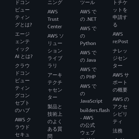
ドコン
ニング
ツール
トチケ
ピュー
ットを
AWS
AWS で
ティン
申請す
Trust
の .NET
グとは?
る
Center
AWS で
エージ
AWS
AWS ソ
の
ェンテ
re:Post
リュー
Python
ィック
ション
ナレッ
AWS で
AI とは?
ライブ
ジセン
の Java
クラウ
ラリ
ター
AWS で
ドコン
アーキ
AWS サ
の PHP
ピュー
テクチ
ポート
AWS で
ティン
ャセン
の概要
の
グコン
ター
AWS の
JavaScript
セプト
製品と
アクセ
のハブ
builders.flash
技術上
シビリ
- AWS
AWS ク
のよく
ティ
の公式
ラウド
ある質
法務
ウェブ
セキュ
問