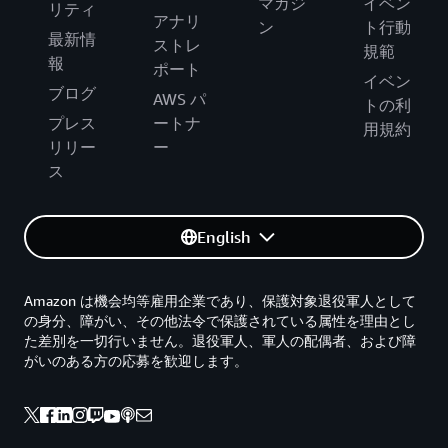
マガジ
イベン
リティ
アナリ
ン
ト行動
最新情
ストレ
規範
報
ポート
イベン
ブログ
AWS パ
トの利
プレス
ートナ
用規約
リリー
ー
ス
English
Amazon は機会均等雇用企業であり、保護対象退役軍人として
の身分、障がい、その他法令で保護されている属性を理由とし
た差別を一切行いません。退役軍人、軍人の配偶者、および障
がいのある方の応募を歓迎します。