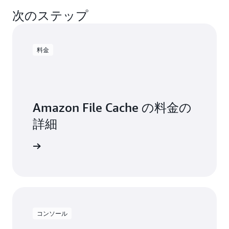
想ネットワークでキャッシュを分離します。セ
Management (IAM) と統合します。この統合によ
る必要がなくなります。これらの時間のかかる
キュリティグループルールを設定し、Amazon
次のステップ
り、AWS IAM ユーザーやグループがキャッシュ
管理タスクを自動化できるのは、このフルマネ
File Cache リソースに対するネットワークアクセ
を管理する際に実行できるアクション (キャッシ
ージドサービスを利用する利点の 1 つです。
スを制御できます。
ュの作成や削除など) を制御できます。Amazon
File Cache リソースにタグを付け、それらのタグ
料金
に基づいて IAM ユーザーとグループが実行でき
るアクションを制御することもできます。
Amazon File Cache の料金の
詳細
セスする
コンソール