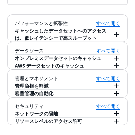
パフォーマンスと拡張性
すべて開く
キャッシュしたデータセットへのアクセス
は、低レイテンシーで高スループット
平均でミリ秒未満のファーストバイトレイテン
データソース
すべて開く
シー、最大数百 GB/秒のスループット、および
オンプレミスデータセットのキャッシュ
数百万 IOPS で、Amazon Elastic Compute Cloud
AWS マネジメントコンソールで数回クリックす
AWS データセットのキャッシュ
(EC2) インスタンス、Amazon Elastic Container
るだけで、1 つ以上のオンプレミスの NFS ファ
AWS マネジメントコンソールからわずか数ステ
Service (ECS) コンテナインスタンス、Amazon
管理とマネジメント
すべて開く
イルシステムにリンクする高速キャッシュを作
ップで、1 つ以上の AWS ファイルシステム、ま
Elastic Kubernetes Service (EKS) コンテナインイ
管理負担を軽減
成できます。
たは Amazon S3 バケットにリンクする高速キャ
ンスタンスから、Amazon File Cache のデータに
AWS マネジメントコンソール、コマンドライン
容量管理の自動化
ッシュを作成できます。Amazon File Cache は、
アクセスします。
インターフェイス (CLI)、または API で、高性能
Amazon File Cache は、キャッシュの空き容量を
AWS ファイルシステムや Amazon S3 バケットか
セキュリティ
すべて開く
キャッシュをわずか数ステップで作成できま
モニタリングし、キャッシュ容量が満杯に近づ
らのデータを、ファイルとディレクトリの統合
ネットワークの隔離
す。Amazon File Cache を利用することで、キャ
くと、使用頻度の低いデータを自動で解放する
セットとして透過的に表示するので、データセ
Amazon Virtual Private Cloud (VPC) のエンドポ
リソースレベルのアクセス許可
ッシュに使用するハードウェアやソフトウェ
ので、ストレージの不足を心配せずにワークロ
ットに結果を書き戻すことができます。
イントからキャッシュにアクセスし、自身の仮
Amazon File Cache は AWS Identity and Access
ア、パフォーマンスの調整などについて心配す
ードを実行できます。