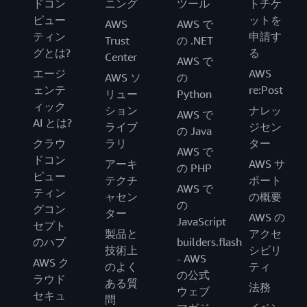
ドコン
ニング
ツール
トチケ
ピュー
ットを
AWS
AWS で
ティン
申請す
Trust
の .NET
グとは?
る
Center
AWS で
エージ
AWS
AWS ソ
の
ェンテ
re:Post
リュー
Python
ィック
ション
ナレッ
AWS で
AI とは?
ライブ
ジセン
の Java
クラウ
ラリ
ター
AWS で
ドコン
アーキ
AWS サ
の PHP
ピュー
テクチ
ポート
AWS で
ティン
ャセン
の概要
の
グコン
ター
AWS の
JavaScript
セプト
製品と
アクセ
のハブ
builders.flash
技術上
シビリ
- AWS
AWS ク
のよく
ティ
の公式
ラウド
ある質
法務
ウェブ
セキュ
問