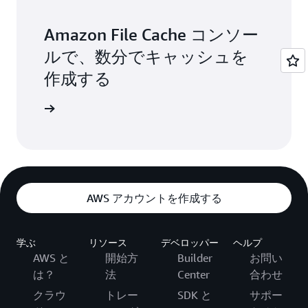
Amazon File Cache コンソー
ルで、数分でキャッシュを
作成する
インイン
AWS アカウントを作成する
学ぶ
リソース
デベロッパー
ヘルプ
AWS と
開始方
Builder
お問い
は？
法
Center
合わせ
クラウ
トレー
SDK と
サポー