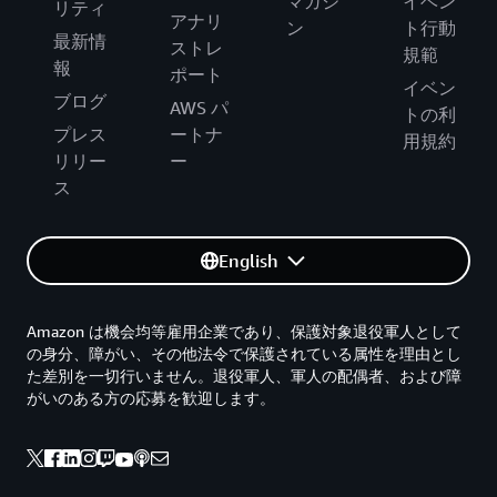
マガジ
イベン
リティ
アナリ
ン
ト行動
最新情
ストレ
規範
報
ポート
イベン
ブログ
AWS パ
トの利
プレス
ートナ
用規約
リリー
ー
ス
English
Amazon は機会均等雇用企業であり、保護対象退役軍人として
の身分、障がい、その他法令で保護されている属性を理由とし
た差別を一切行いません。退役軍人、軍人の配偶者、および障
がいのある方の応募を歓迎します。