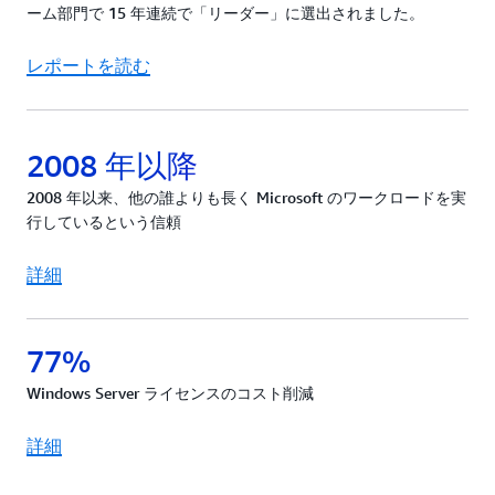
お客様から信頼されています。
グレード推奨によりライセンスを最大 74% 節約で
ーム部門で 15 年連続で「リーダー」に選出されました。
きます。 Amazon EC2 の
CPU 最適化機能
を使用す
ると、お客様は CPU オプションをカスタマイズし
レポートを読む
て、ライセンスを平均 50% 節約できます。
2008 年以降
2008 年以来、他の誰よりも長く Microsoft のワークロードを実
行しているという信頼
詳細
77%
Windows Server ライセンスのコスト削減
詳細