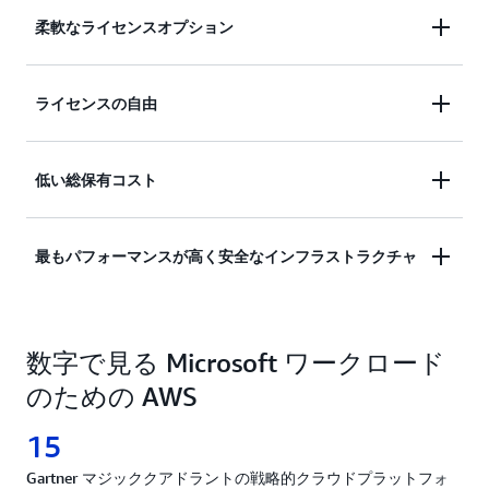
柔軟なライセンスオプション
AWS は常に、
柔軟なライセンスオプション
を提供
ライセンスの自由
することで、お客様のライセンスニーズと複雑さを
軽減することに重点を置いています。既存の投資を
ソフトウェアライセンスは高額であり、多くのお客
低い総保有コスト
最大限に活用するために独自のライセンス (BYOL)
様は、Microsoft のライセンスに伴う制限的な条件
を導入することも、ライセンスコンプライアンスを
や高額な費用から抜け出す方法を模索しています。
管理する手間を省くために従量課金制のライセンス
ライセンスからインフラストラクチャまで、AWS
最もパフォーマンスが高く安全なインフラストラクチャ
Microsoft ライセンスの製品やアプリケーションを
込み (LI) オプションを利用することもできます。
は Microsoft ワークロードの実行コスト削減に重点
オープンソースの代替品やクラウドベースのテクノ
を置いています。例えば、
AWS Optimization and
ロジーに置き換えることで、コストを削減し、セキ
AWS は、Microsoft ワークロードを実行、最適化、
Licensing Assessment
を利用すると、お客様は
ュリティを強化し、価格パフォーマンスを向上さ
数字で見る Microsoft ワークロード
モダナイズするため、最も安全かつ広範で信頼性の
Windows Server のライセンス費用を 77%、SQL
せ、イノベーションを加速させることができます。
高い
グローバルクラウドインフラストラクチャ
を提
Server のライセンス費用を 45% 節約できます。
のための AWS
供します。セキュリティを第一に考えて構築された
AWS Compute Optimizer
を利用すると、お客様は
AWS は、政府、医療、金融サービスなど、世界で
15
適切なサイジングを行うことでインフラストラクチ
最もセキュリティに敏感な組織を含め、何百万もの
ャを最大 25%、SQL Server エディションのダウン
Gartner マジッククアドラントの戦略的クラウドプラットフォ