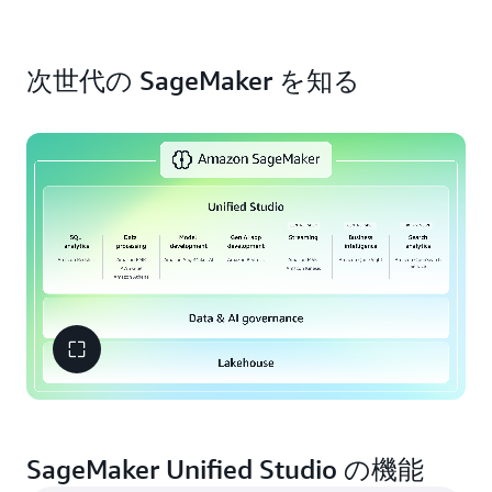
(Amazon S3) データレイクと Amazon Redshift デー
型のサーバーレスノートブックで作業したり、組み
速に作成できます。Amazon Q Developer で AI 開発
タウェアハウスにわたるすべてのデータを統合しま
込みの SQL エディタでさまざまなデータソースを
をスピードアップすると、データの検出、ML モデ
データと AI のライフサイクル全体にわたる組み込
す。Apache Iceberg 互換のすべてのツールとエンジ
検出してクエリを実行したり、AI モデルを大規模に
ルの構築とトレーニング、SQL クエリの生成、デー
次世代の SageMaker を知る
みガバナンスにより、企業のセキュリティを確保し
ンを使用して、分析データを 1 つのコピーにまとめ
トレーニングしてデプロイしたり、カスタムの生成
タパイプラインジョブの作成と実行をすべて自然言
ます。SageMaker を使用すると、適切なユーザーに
て、データにアクセスしてクエリを実行できる柔軟
AI アプリケーションを迅速に構築したりできます。
語で簡単に行うことができます。
よる適切なデータ、モデル、および開発アーティフ
性が得られます。レイクハウス内の分析ツールや AI
データ、モデル、生成 AI アプリケーションなどの
ァクトへのアクセス権を目的に合わせて制御できま
ツール全体に適用される、きめ細かなアクセス許可
分析および AI アーティファクトを作成して安全に
す。
Amazon SageMaker Catalog
によるきめ細かな
を定義してデータを保護します。ゼロ ETL 統合によ
共有することで、データ製品をより早く市場に投入
アクセス制御を備えた単一の許可モデルを使用し
り、運用データベースやアプリケーションからのデ
できます。
て、アクセスポリシーを一貫して定義し、適用でき
ータをほぼリアルタイムでレイクハウスに取り込む
ます。データ分類、毒性検出、ガードレール、責任
ことができます。さらに、サードパーティーのデー
ある AI ポリシーによって AI モデルを保護します。
タソース全体にわたるフェデレーテッドクエリ機能
データ品質の監視とオートメーション、機密データ
を使用して、その場でデータにアクセスしてクエリ
の検出、データと ML のリネージを通じて、組織全
を実行できます。
体で信頼が得られます。
SageMaker Unified Studio の機能