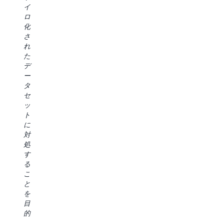
[な
ル
イ
レ
M
ど]、
の
ロ
ベ
S
さ
方
化
ル
生
ま
法
さ
の
成
ざ
を
れ
ソ
AI
ま
合
た
リ
の
な
理
デ
ュ
タ
AWS
化
ー
ー
ス
サ
す
タ
シ
ク
ー
る
セ
ョ
用
ビ
こ
ッ
ン
に
ス
と
ト
を
複
を
で、
に
利
数
ワ
エ
対
用
の
ン
ン
処
す
エ
ス
タ
す
る
ン
ト
ー
る
た
ド
ッ
プ
こ
め
ユ
プ
ラ
と
に、
ー
で
イ
を
過
ザ
操
ズ
目
去
ー
作
デ
的
18
ツ
で