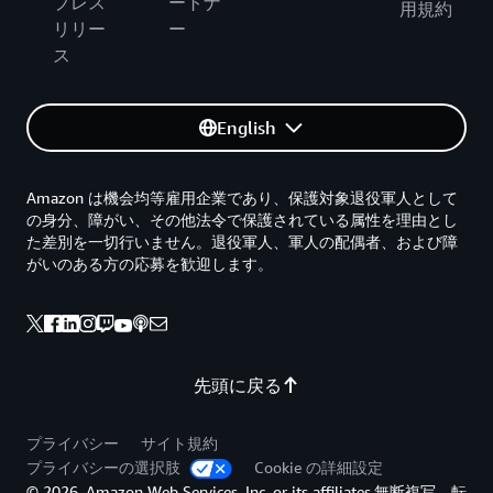
プレス
ートナ
用規約
リリー
ー
ス
English
Amazon は機会均等雇用企業であり、保護対象退役軍人として
の身分、障がい、その他法令で保護されている属性を理由とし
た差別を一切行いません。退役軍人、軍人の配偶者、および障
がいのある方の応募を歓迎します。
先頭に戻る
プライバシー
サイト規約
プライバシーの選択肢
Cookie の詳細設定
© 2026, Amazon Web Services, Inc. or its affiliates.無断複写、転