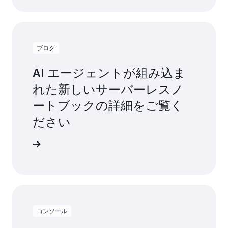
ン
を
迅
速
ブログ
に
提
AI エージェントが組み込ま
供
で
れた新しいサーバーレスノ
き
ま
ートブックの詳細をご覧く
す」
ださい
Carrier、
Director
詳細
of
Data
Platform
&
Data
Engineering、
Justin
コンソール
McDowell