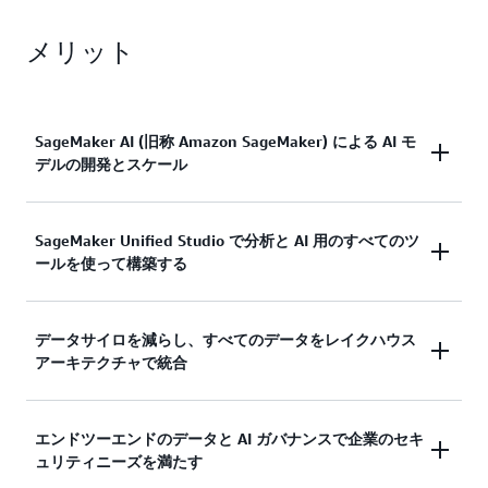
メリット
SageMaker AI (旧称 Amazon SageMaker) による AI モ
デルの開発とスケール
設計上安全な包括的な AI 開発機能セットを使用し
SageMaker Unified Studio で分析と AI 用のすべてのツ
ールを使って構築する
て、
SageMaker の AI
を有効利用しましょう。パフ
ォーマンスが高く費用対効果の高いインフラストラ
クチャで ML と基盤モデル (FM) のトレーニング、
Amazon SageMaker Unified Studio
は、分析や AI で
データサイロを減らし、すべてのデータをレイクハウス
カスタマイズ、デプロイを行います。高性能の統合
アーキテクチャで統合
すべてのデータやツールを使用するための統合エク
開発環境 (IDE) や分散型トレーニングから、推論、
スペリエンスを提供します。モデル開発、生成 AI、
AI 運用、ガバナンス、オブザーバビリティまで、AI
データ処理、SQL 分析用の使い慣れた AWS ツール
ライフサイクル全体にわたる専用ツールを使用でき
Amazon SageMaker の
レイクハウスアーキテクチャ
エンドツーエンドのデータと AI ガバナンスで企業のセキ
を使用してデータを検出し、活用しましょう。組み
ます。最先端のモデルと独自のデータを使用して、
ュリティニーズを満たす
を使用して、Amazon Simple Storage Service
込みの AI エージェントを搭載したフルマネージド
ビジネスに合わせた生成 AI アプリケーションを迅