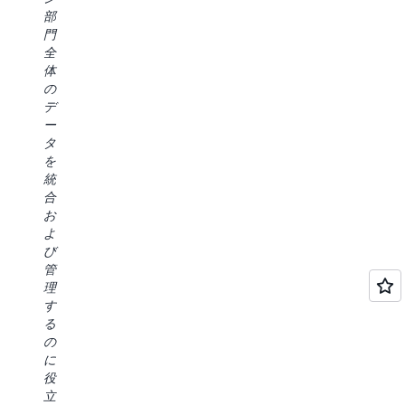
て
を
た
バ
部
き
簡
め、
リ
門
ま
素
デ
ー、
全
し
化
ベ
処
体
た。
す
ロ
理、
の
Amazon
る
ッ
モ
デ
SageMaker
た
パ
デ
ー
Unified
め
ー
ル
タ
Studio
に
の
開
を
や
ユ
エ
発
統
Amazon
ー
ク
へ
合
SageMaker
ザ
ス
の
お
Lakehouse
ー
ペ
ア
よ
な
認
リ
プ
び
ど
証
エ
ロ
管
の
と
ン
ー
理
進
デ
ス
チ
す
歩
ー
が
に
る
に
タ
大
よ
の
よ
ア
幅
り、
に
り、
ク
に
レ
役
当
セ
向
イ
立
社
ス