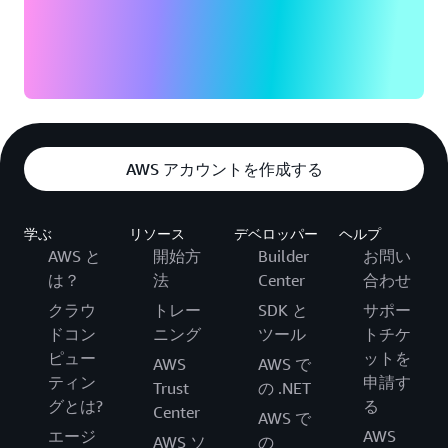
AWS アカウントを作成する
学ぶ
リソース
デベロッパー
ヘルプ
AWS と
開始方
Builder
お問い
は？
法
Center
合わせ
クラウ
トレー
SDK と
サポー
ドコン
ニング
ツール
トチケ
ピュー
ットを
AWS
AWS で
ティン
申請す
Trust
の .NET
グとは?
る
Center
AWS で
エージ
AWS
AWS ソ
の