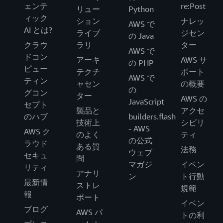
ェンテ
re:Post
リュー
Python
ィック
ション
ナレッ
AWS で
AI とは?
ライブ
ジセン
の Java
クラウ
ラリ
ター
AWS で
ドコン
アーキ
AWS サ
の PHP
ピュー
テクチ
ポート
AWS で
ティン
ャセン
の概要
の
グコン
ター
AWS の
JavaScript
セプト
製品と
アクセ
のハブ
builders.flash
技術上
シビリ
- AWS
AWS ク
のよく
ティ
の公式
ラウド
ある質
法務
ウェブ
セキュ
問
マガジ
イベン
リティ
アナリ
ン
ト行動
最新情
ストレ
規範
報
ポート
イベン
ブログ
AWS パ
トの利