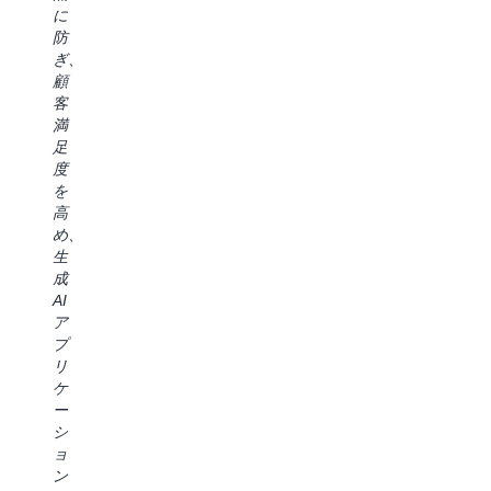
の
ナ
に
エ
全
生
ン
防
ン
体
産
ス
ぎ、
テ
に
性
コ
顧
ィ
1
の
ン
客
ス
つ
向
ト
満
ト
の
上、
ロ
足
が
環
市
ー
度
当
境
場
ル
を
社
を
投
と
高
の
デ
入
の
め、
ビ
プ
ま
シ
生
ジ
ロ
で
ー
成
ネ
イ
の
ム
AI
ス
で
時
レ
ア
に
き
間
ス
プ
重
デ
の
な
リ
要
ー
短
統
ケ
な
タ
縮、
合
ー
価
ユ
よ
の
シ
値
ー
り
お
ョ
を
ザ
質
か
ン
も
ー
の