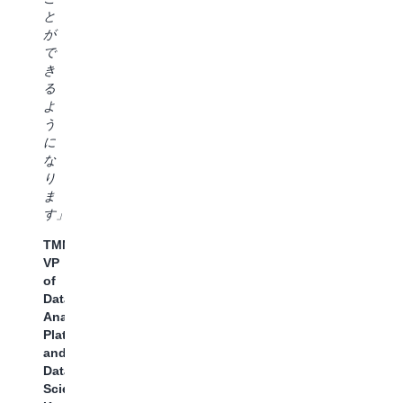
ま
約
に
ス
と
す」
5
つ
を
が
短
い
民
Lennar、
で
縮
て、
主
SVP
き
で
さ
化
of
る
き
ら
で
Data
よ
ま
に
き
and
う
す
詳
る
Analytic、
に
し
よ
Lee
N
な
く
う
Slezak
G
り
調
に
氏
C
ま
べ
な
Za
す」
た
っ
A
い
TMNA、
た
氏
と
VP
こ
考
of
と
え
Data,
で
て
Analytics,
す。
い
Platforms,
こ
ま
and
れ
す
Data
に
Science、
よ
Charter