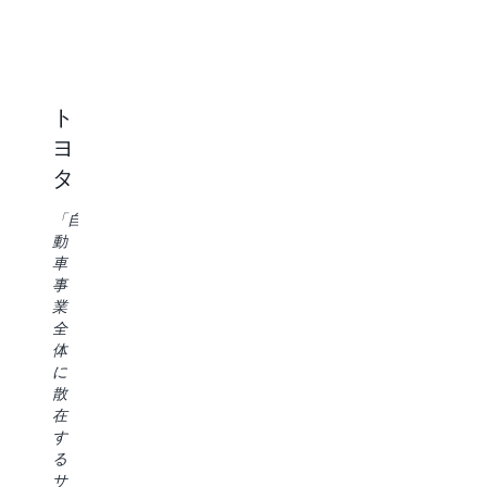
G
「Carrier
で
「
は、
社
次
の
世
ト
Charter
Lennar
Da
代
Pl
ヨ
Communications
の
「当
En
Amazon
タ
社
チ
Amazon
SageMaker
は、
ー
SageMaker
が
「自
費
ム
Unified
デ
動
用
は
Studio
ー
車
対
デ
を
タ
事
効
ー
利
製
業
果
タ
用
品
全
の
エ
す
の
体
高
ン
る
構
に
い
ジ
と、
築
散
ク
ニ
Redshift
と
在
ラ
ア
や
ス
す
ス
リ
SageMaker
ケ
る
最
ン
Lakehouse
ー
サ
高
グ