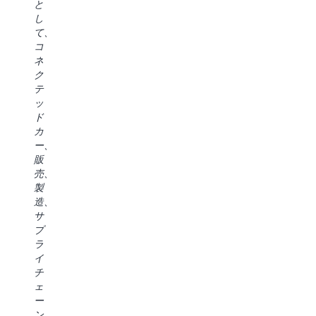
ー
と
か
ー
き
タ
し
月
ル
ま
戦
て、
間
を
す。
略
コ
に
デ
複
を
ネ
わ
プ
数
変
ク
た
ロ
の
革
テ
っ
イ
サ
し
ッ
て
し
ー
て
ド
AWS
て
ビ
い
カ
と
き
ス
ま
ー、
協
ま
を
す。
販
力
し
ま
SageMaker
売、
し、
た
た
Unified
製
デ
銀
い
Studio
造、
ー
行
で
の
サ
タ
全
使
デ
プ
基
体
う
ー
ラ
盤
の
必
タ
イ
を
プ
要
デ
チ
変
ロ
が
ィ
ェ
革
セ
な
ス
ー
し
ス
い
カ
ン