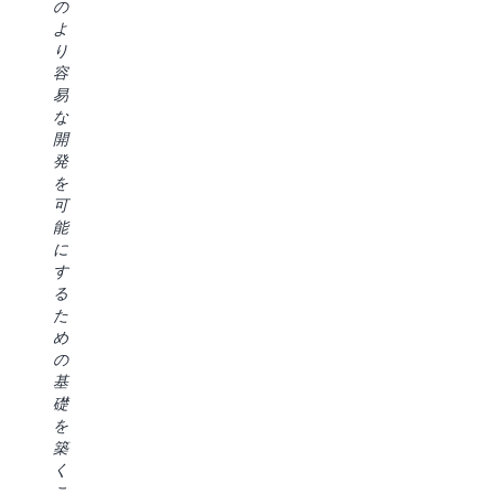
げ
の
た
が
高
で、
よ
ら
新
い
セ
り
す
し
ソ
キ
容
イ
い
リ
ュ
易
ン
ツ
ュ
リ
な
サ
ー
ー
テ
開
イ
ル
シ
ィ
発
ト
に
ョ
基
を
を
ア
ン
準
可
明
ク
の
を
能
ら
セ
構
維
に
か
ス
築
持
す
に
す
に
し
る
で
る
ど
な
た
き
の
の
が
め
る
に
よ
ら
の
よ
必
う
デ
基
う
要
に
ー
礎
に
な
役
タ
を
し
時
立
ア
築
て
間
つ
ク
く
い
を
か
セ
こ