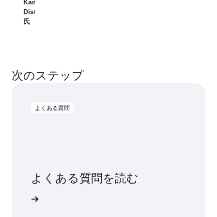
Kamal
り、
Communications、
Distell
チ
Business
氏
ー
Intelligence、
ム
Group
は
VP、
企
Senthil
業
Sugumar
全
次のステップ
氏
体
に
高
よくある質問
度
な
分
析
と
AI
ソ
よくある質問を読む
リ
ュ
ー
ください
シ
ョ