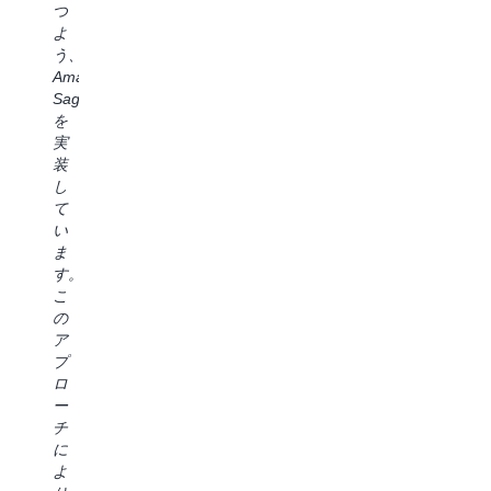
上
ク
つ
は、
承
し、
ハ
よ
デ
認
市
ウ
う、
ー
の
場
ス
Amazon
タ
合
投
で
SageMaker
や
理
入
の
を
サ
化
ま
実
実
ー
を
で
装
装
ビ
検
の
が
し
ス
討
時
大
て
へ
し
間
幅
い
の
て
が
に
ま
シ
き
短
高
す。
ー
ま
縮
速
こ
ム
し
さ
化
の
レ
た
れ
し
ア
ス
A
ま
ま
プ
な
S
す。
し
ロ
ア
は
Amazon
た。
ー
ク
既
Q
最
チ
セ
製
Developer
も
に
ス
の
の
印
よ
に
ユ
よ
象