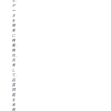
り、
よ
ー
う
的
デ
っ
ザ
な
な
ー
て
ー
機
の
タ
配
エ
能
は、
を
信
ク
は
既
簡
速
ス
非
存
単
度
ペ
常
の
に
を
リ
に
デ
検
加
エ
興
ー
索、
速
ン
味
タ
検
し、
ス
深
カ
出、
エ
を
い
タ
共
ン
提
も
ロ
有
ジ
供
の
グ
し
ニ
し
で
と
て、
ア、
て
す。
組
品
ア
く
デ
み
質
ナ
れ
ベ
込
問
リ
る
ロ
み
題
ス
の
ッ
の
を
ト、
で
パ
ガ
未
サ
組
ー
バ
然
イ
織