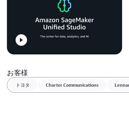
お客様
トヨタ
Charter Communications
Lenna
Carrier
N