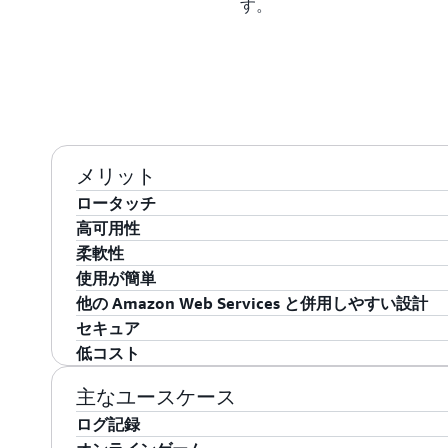
す。
メリット
ロータッチ
高可用性
このサービスにより、面倒で時間のかかるデータベ
柔軟性
ケーションの開発に完全に注力できます。Amazon S
Amazon SimpleDB は、ユーザーが保存した
使用が簡単
ロビジョニング、ハードウェアとソフトウェアのメ
自動的に作成します。これにより、高い可用性と耐
ビジネスが変化しても、またアプリケーションが進
他の Amazon Web Services と併用しやすい設計
ンとインデックス作成、およびパフォーマンスチュ
カに障害が発生した場合でも、Amazon Simple
コードのリファクタリングについて心配することなく、これ
Amazon SimpleDB は、複雑で使用されない
セキュア
ーバーできます。
で簡単に反映させることができます。必要に応じて、別の属
ら、従来的にリレーショナルデータベースクラスタ
Amazon SimpleDB は Amazon S3 や EC2
低コスト
データセットに追加するだけで済みます。また、一
リ機能に対して、合理化されたアクセスを提供しま
設計されており、ウェブスケールのアプリケーショ
Amazon SimpleDB は、アプリケーションま
性のある読み込みリクエストのどちらかを選択する
迅速に追加し、シンプルな一連の API コールを
を提供します。例えば、デベロッパーは Amazon 
れた通信を実現する HTTPS エンドポイントを提供します。さら
Amazon SimpleDB は、Amazon の規模の
主なユースケース
フォーマンス (レイテンシーおよびスループット)
ます。
ブジェクトを Amazon S3 に保存できます。その後、Am
Management との統合を通じて、特定の Simp
は、実際に消費したリソースについての料金のみです。Am
ログ記録
求、またはアプリケーション内のさまざまな部分に
EC2 のアプリケーション内からオブジェクトメタデータ
対してユーザーまたはグループレベルのコントロー
データストアの読み取りと書き込みが各オペレーシ