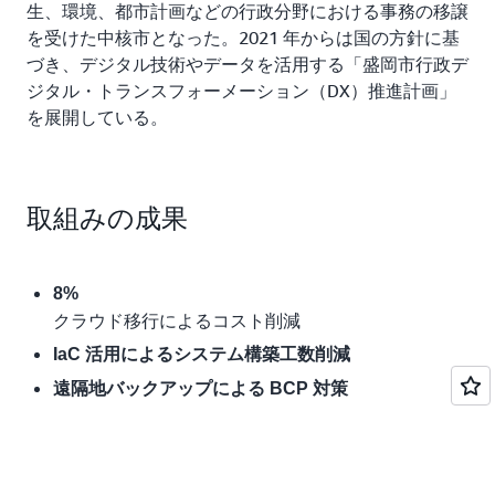
仕様の検討にはアイシーエスが全面協力し、既存のシス
生、環境、都市計画などの行政分野における事務の移譲
テムが従来のオンプレミス環境と同様のパフォーマンス
を受けた中核市となった。2021 年からは国の方針に基
を AWS 上で出せるように CPU やメモリなどのスペック
づき、デジタル技術やデータを活用する「盛岡市行政デ
を決めていきました。さらに、クラウドならではのオー
ジタル・トランスフォーメーション（DX）推進計画」
トスケールに対応するための改修も実施。構築はスムー
を展開している。
ズに進み、あわせてガバメントクラウド上に構築する環
境に求められる、セキュリティや可用性といった標準非
機能要件についても検証を行いました。
取組みの成果
システム構築においてアイシーエスは、サーバーなどの
システムインフラの構築や管理をコードによって行う
IaC（Infrastructure as Code）を採用しました。IaC の手
8%
法を使うことで、インフラ環境の再現性が担保され、テ
クラウド移行によるコスト削減
スト環境から本番環境まで生じる数々のリソース配備を
IaC 活用によるシステム構築工数削減
効率化しました。
遠隔地バックアップによる BCP 対策
また、BCP（事業継続計画）対策として DR（ディザス
タリカバリ）環境を大阪リージョンに構築し、バックア
ップデータが定期的に転送される仕組みとしています。
「東日本大震災の際、東北の自治体ではサーバーが壊れ