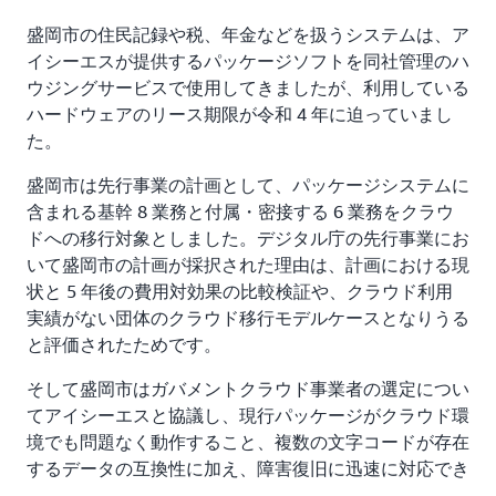
盛岡市の住民記録や税、年金などを扱うシステムは、ア
イシーエスが提供するパッケージソフトを同社管理のハ
ウジングサービスで使用してきましたが、利用している
ハードウェアのリース期限が令和 4 年に迫っていまし
た。
盛岡市は先行事業の計画として、パッケージシステムに
含まれる基幹 8 業務と付属・密接する 6 業務をクラウ
ドへの移行対象としました。デジタル庁の先行事業にお
いて盛岡市の計画が採択された理由は、計画における現
状と 5 年後の費用対効果の比較検証や、クラウド利用
実績がない団体のクラウド移行モデルケースとなりうる
と評価されたためです。
そして盛岡市はガバメントクラウド事業者の選定につい
てアイシーエスと協議し、現行パッケージがクラウド環
境でも問題なく動作すること、複数の文字コードが存在
するデータの互換性に加え、障害復旧に迅速に対応でき
るもの、開発のしやすさを考慮して、実績豊富な AWS