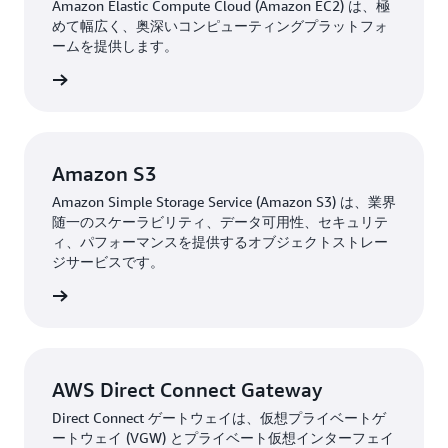
Amazon Elastic Compute Cloud (Amazon EC2) は、極
めて幅広く、奥深いコンピューティングプラットフォ
本舘氏は「窓口を止めることなく、クラウド上へのシス
ームを提供します。
テム構築ができました。AWS 環境を利用することで、
これまでアイシーエスに依頼してきた保守の負担も減る
はこちら
のではと考えています。また、BCP 対策として遠隔地
バックアップを実現できたのは、本当に大きなメリット
です」と語ります。
Amazon S3
盛岡市は令和 7 年までの行政 DX 推進計画において、今
Amazon Simple Storage Service (Amazon S3) は、業界
回は移行しなかったシステムについても順次移行を進
随一のスケーラビリティ、データ可用性、セキュリテ
め、さらなる利便性向上を図っていく方針です。今後に
ィ、パフォーマンスを提供するオブジェクトストレー
ついて、本舘氏は次のように語っています。
ジサービスです。
はこちら
「『デジタルのチカラで、市民の多様なライフスタイル
に寄り添う、徹底的に便利な市役所の実現』を目指し、
各種手続き・申請のオンライン化やシステム標準化・共
通化を推進しています。自治体が対応していくのは大変
AWS Direct Connect Gateway
な作業ではありますが、コロナ禍やデジタル庁発足で、
Direct Connect ゲートウェイは、仮想プライベートゲ
DX への注目が高まる今こそがチャンスと考えていま
ートウェイ (VGW) とプライベート仮想インターフェイ
す。自治体としての業務効率化を進め、そのメリットを