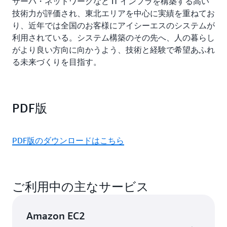
サーバ・ネットワークなど IT インフラを構築する高い
会を目指す
技術力が評価され、東北エリアを中心に実績を重ねてお
り、近年では全国のお客様にアイシーエスのシステムが
デジタル庁は令和 4（2022）年 9 月、ガバメントクラ
利用されている。システム構築のその先へ、人の暮らし
ウド先行事業における机上検証の結果を発表しました。
がより良い方向に向かうよう、技術と経験で希望あふれ
従来環境とガバメントクラウド移行後の費用を試算／評
る未来づくりを目指す。
価するもので、盛岡市のプロジェクトはイニシャルコス
ト／ランニングコストともに経費の削減効果があり、全
体で 8% の削減という結果になりました。その要因は、
依頼先ベンダーが 1 社であることや、既存環境の一括
PDF版
移行など、コスト効果が出やすい条件がそろったことで
あると考察されています。
PDF版のダウンロードはこちら
盛岡市とアイシーエスは、IaC によって工数を抑えられ
たこともイニシャルコストの削減につながったと考えて
います。なお、ランニングコストは、データセンター利
ご利用中の主なサービス
用料やハードウェアのリース料・保守料がなくなった一
方で、AWS 環境と本庁環境間での通信回線費用が増え
ましたが、今後他のシステムのクラウド移行により削減
Amazon EC2
可能と見込んでいます。