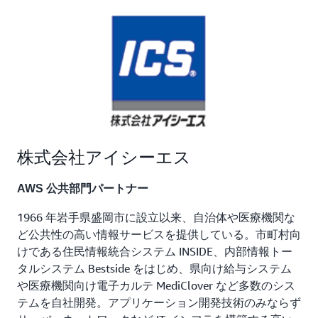
るケースや、津波に流されてデータが復旧できないケー
スが多く発生しました。震災当時、当市も災害対策とし
て遠隔地バックアップを検討したものの、対応する事業
者が少なく、費用面でも難しかったのでなかなか踏み切
れずにいましたが、クラウド移行を機に整備できまし
た」（本舘氏）
移行対象となるシステムを担当していた盛岡市の職員は
わずか 2 名でしたが、アイシーエスの協力のもと無事
株式会社アイシーエス
にクラウド環境の整備が進みました。「私たち行政の職
員は情報処理に精通しているわけではありませんので、
AWS 公共部門パートナー
利用者の目線でどのような影響があるか逐一アイシーエ
スとすり合わせをして、IaC 活用や冗長性、BCP 対策、
1966 年岩手県盛岡市に設立以来、自治体や医療機関な
クラウドと他のシステムとの連携など、さまざまな面で
ど公共性の高い情報サービスを提供している。市町村向
サポートいただきました」（本舘氏）
けである住民情報統合システム INSIDE、内部情報トー
タルシステム Bestside をはじめ、県向け給与システム
や医療機関向け電子カルテ MediClover など多数のシス
導入効果
テムを自社開発。アプリケーション開発技術のみならず
ガバメントクラウドの活用で、誰一人取り残されない社