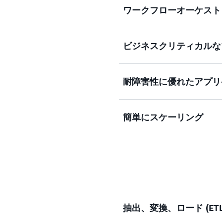
ワークフローオーケスト
ビジネスクリティカルな
ドラッグアンドドロップの
クをわかりやすい視覚的な
トラブルシューティングを
耐障害性に優れたアプリ
220 を超える AWS 
ドのメンテナンスを不要に
簡単にスケーリング
エラー処理と状態管理を自
ンを提供し、運用上のオー
します。
サーバーレスアーキテクチ
するワークロードを効率的
ら数百万件まで費用対効果
抽出、変換、ロード (ET