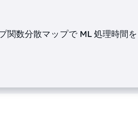
テップ関数分散マップで ML 処理時間を
ual が、サーバーレスアーキテクチャによ
し、市場投入までの時間を短縮