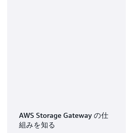
ルなストレージを提供することができます。キャッ
シュボリュームアーキテクチャにより、スケーラブ
ルなクラウドストレージの利点と、頻繁に使用され
るデータに対して低レイテンシーでのローカルアク
セスが要求されるデータセットの増大に対するデー
タ保護が得られます。
AWS Storage Gateway の仕
組みを知る