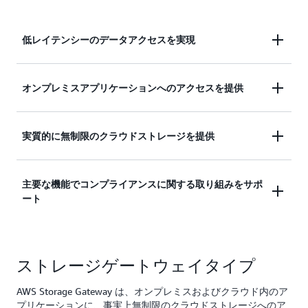
低レイテンシーのデータアクセスを実現
クラウドで AWS の俊敏性、経済性、セキュリティ
オンプレミスアプリケーションへのアクセスを提供
機能を活用しながら、オンプレミスアプリケーショ
ンへの低レイテンシーのデータアクセスを提供しま
ユーザーとアプリケーションのワークフローを維持
実質的に無制限のクラウドストレージを提供
す。
することにより、ビジネスを中断することなく、オ
ンプレミスアプリケーションにクラウドでバックア
新しいストレージハードウェアを導入することな
主要な機能でコンプライアンスに関する取り組みをサポ
ップされたストレージへのアクセスを提供します。
ート
く、実質的に無制限のクラウドストレージをユーザ
ーとアプリケーションに提供します。
暗号化、監査ログ、Write Once Read Many (WORM)
ストレージゲートウェイタイプ
ストレージなどの主要な機能を使用して、コンプラ
イアンスの取り組みをサポートします。
AWS Storage Gateway は、オンプレミスおよびクラウド内のア
プリケーションに、事実上無制限のクラウドストレージへのア