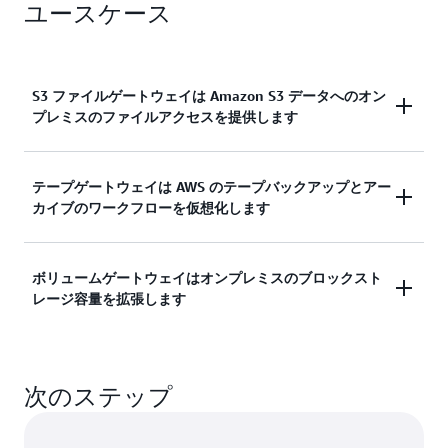
ユースケース
S3 ファイルゲートウェイは Amazon S3 データへのオン
プレミスのファイルアクセスを提供します
S3 ファイルゲートウェイ
を使用すると、データレ
テープゲートウェイは AWS のテープバックアップとアー
カイブのワークフローを仮想化します
イクへのデータフィードや、画像や動画などのコー
ルドデータのアーカイブ、Microsoft SQL、Oracle、
SAP などのデータベースのバックアップなど、すべ
テープゲートウェイ
は、既存のバックアップワーク
ボリュームゲートウェイはオンプレミスのブロックスト
て S3へのデータワークフローを構築できます。
レージ容量を拡張します
フローを変更することなく、オンプレミスの物理テ
ープから AWS の仮想テープに切り替えることがで
きます。テープゲートウェイは、すべての先進的な
ボリュームゲートウェイ
をオンプレミスの
バックアップアプリケーションをサポートしてお
次のステップ
Windows や Linux サーバーと組み合わせて使用す
り、仮想テープをオンプレミスでキャッシュするこ
ることで、クラウド・リカバリ・オプションを備え
とで、低レイテンシーのデータアクセスを可能にし
たオンプレミス・アプリケーション用のスケーラブ
ます。