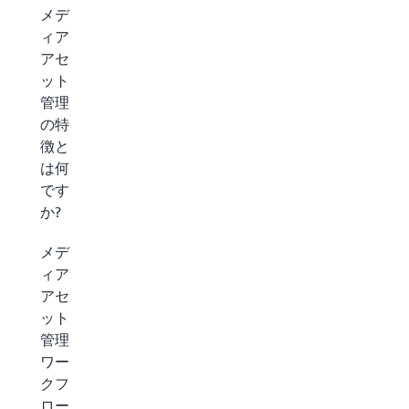
メデ
ィア
アセ
ット
管理
の特
徴と
は何
です
か?
メデ
ィア
アセ
ット
管理
ワー
クフ
ロー