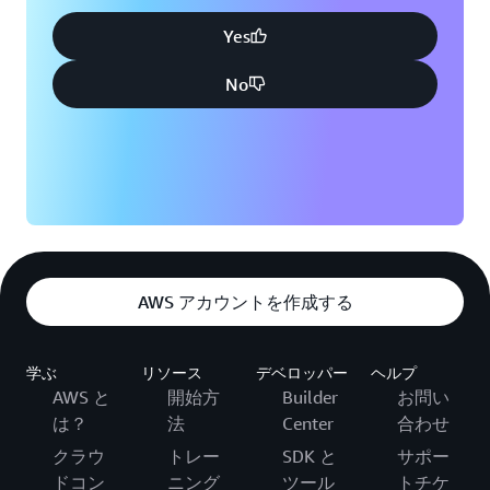
Yes
No
AWS アカウントを作成する
学ぶ
リソース
デベロッパー
ヘルプ
AWS と
開始方
Builder
お問い
は？
法
Center
合わせ
クラウ
トレー
SDK と
サポー
ドコン
ニング
ツール
トチケ