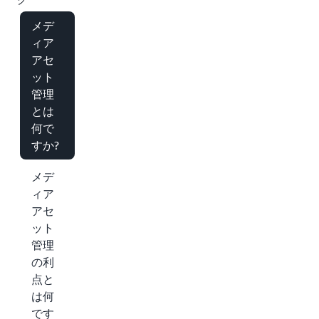
メデ
ィア
アセ
ット
管理
とは
何で
すか?
メデ
ィア
アセ
ット
管理
の利
点と
は何
です