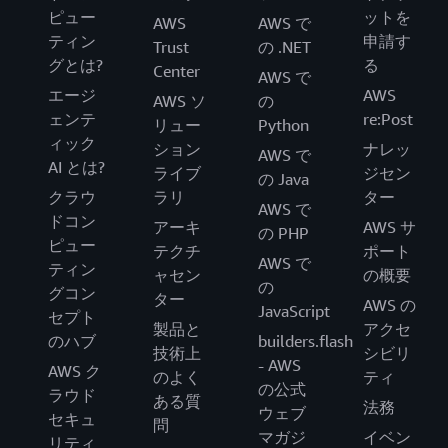
ピュー
ットを
AWS
AWS で
ティン
申請す
Trust
の .NET
グとは?
る
Center
AWS で
エージ
AWS
AWS ソ
の
ェンテ
re:Post
リュー
Python
ィック
ション
ナレッ
AWS で
AI とは?
ライブ
ジセン
の Java
クラウ
ラリ
ター
AWS で
ドコン
アーキ
AWS サ
の PHP
ピュー
テクチ
ポート
AWS で
ティン
ャセン
の概要
の
グコン
ター
AWS の
JavaScript
セプト
製品と
アクセ
のハブ
builders.flash
技術上
シビリ
- AWS
AWS ク
のよく
ティ
の公式
ラウド
ある質
法務
ウェブ
セキュ
問
マガジ
イベン
リティ