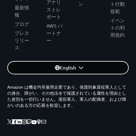
アナリ
ン
ト行動
最新情
ストレ
規範
報
ポート
イベン
ブログ
AWS パ
トの利
プレス
ートナ
用規約
リリー
ー
ス
English
Amazon は機会均等雇用企業であり、保護対象退役軍人として
の身分、障がい、その他法令で保護されている属性を理由とし
た差別を一切行いません。退役軍人、軍人の配偶者、および障
がいのある方の応募を歓迎します。