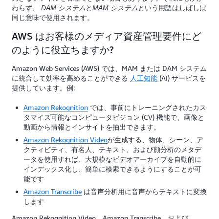
わらず、
と
という用語はしばしば
DAM システム
MAM システム
同じ意味で使用されます。
AWS はお客様のメディア資産管理要件にど
のように役立ちますか?
Amazon Web Services (AWS) では、MAM または DAM システム
に統合して効率を高めることができる
人工知能
(AI) サービスを
提供しています。例:
Amazon Rekognition
では、事前にトレーニングされたカス
タマイズ可能なコンピュータビジョン (CV) 機能で、画像と
動画から情報とインサイトを抽出できます。
Amazon Rekognition Video
が生成する、物体、シーン、ア
クティビティ、有名人、テキスト、および顔分析のメタデ
ータを使用すれば、大規模なビデオアーカイブを自動的に
インデックス化し、簡単に検索できるようにすることが可
能です
Amazon Transcribe
は音声分析用に音声からテキストに変換
します
Amazon Rekognition Video、Amazon Transcribe、および