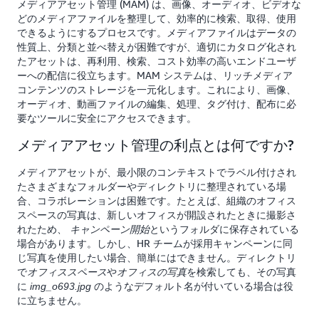
メディアアセット管理 (MAM) は、画像、オーディオ、ビデオな
どのメディアファイルを整理して、効率的に検索、取得、使用
できるようにするプロセスです。メディアファイルはデータの
性質上、分類と並べ替えが困難ですが、適切にカタログ化され
たアセットは、再利用、検索、コスト効率の高いエンドユーザ
ーへの配信に役立ちます。MAM システムは、リッチメディア
コンテンツのストレージを一元化します。これにより、画像、
オーディオ、動画ファイルの編集、処理、タグ付け、配布に必
要なツールに安全にアクセスできます。
メディアアセット管理の利点とは何ですか?
メディアアセットが、最小限のコンテキストでラベル付けされ
たさまざまなフォルダーやディレクトリに整理されている場
合、コラボレーションは困難です。たとえば、組織のオフィス
スペースの写真は、新しいオフィスが開設されたときに撮影さ
れたため、
というフォルダに保存されている
キャンペーン開始
場合があります。しかし、HR チームが採用キャンペーンに同
じ写真を使用したい場合、簡単にはできません。ディレクトリ
で
や
を検索しても、その写真
オフィススペース
オフィスの写真
に
のようなデフォルト名が付いている場合は役
img_o693.jpg
に立ちません。