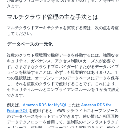
が最適なソリューションを見つけるまで試行することを許可で
きます。
マルチクラウド管理の主な手法とは
マルチクラウドアーキテクチャを実装する際は、次の点を考慮
してください。
データベースの一元化
複数のクラウド環境間で機密データを移動するには、強固なセ
キュリティ、ガバナンス、アクセス制御メカニズムが必要で
す。さまざまなクラウドプロバイダーにまたがるデータパイプ
ラインを構築することは、必ずしも現実的ではありません。1
つの選択肢は、オープンソースのデータベースにデータを保存
し、それを複数のクラウドで使用することです。これにより、
セキュリティルールとコンプライアンスルールを 1 か所で設定
できます。
例えば、
Amazon RDS for MySQL
または
Amazon RDS for
PostgreSQL
を使用すると、AWS クラウド上にオープンソース
のデータベースをセットアップできます。使い慣れた相互互換
データテクノロジーを使用して、無制限のインフラストラクチ
ャリソース、可用性、パフォーマンスを実現できます。他のパ