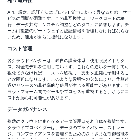
相互運用性
API、設定、認証方法はプロバイダーによって異なるため、サー
ビスの同期が困難です。この非互換性は、ワークロードの移
行、データ共有、システム調整などのタスクに影響します。チ
ームは複数のゲートウェイと認証情報を管理しなければならな
いため、運用がさらに複雑になります。
コスト管理
各クラウドベンダーは、独自の課金体系、使用状況メトリク
ス、料金モデルを使用しています。これらの違いを一貫して可
視化できなければ、コストを監視し、支出を正確に予測するこ
とが困難になります。このような透明性の欠如により、予算超
過やリソースの非効率的な使用が生じる可能性があります。プ
ラットフォーム間でツールやプロセスが重複すると、さらにコ
ストが膨らむ可能性があります。
データガバナンス
複数のクラウドにまたがるデータ管理はそれ自体が複雑です。
クラウドプロバイダーは、データのプライバシー、ストレー
ジ、コンプライアンスを管理するためのさまざまな制御機能を