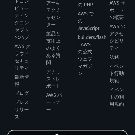
ドコン
アーキ
AWS サ
の PHP
ピュー
テクチ
ポート
AWS で
ティン
ャセン
の概要
の
グコン
ター
AWS の
JavaScript
セプト
製品と
アクセ
のハブ
builders.flash
技術上
シビリ
- AWS
AWS ク
のよく
ティ
の公式
ラウド
ある質
法務
ウェブ
セキュ
問
マガジ
イベン
リティ
アナリ
ン
ト行動
最新情
ストレ
規範
報
ポート
イベン
ブログ
AWS パ
トの利
プレス
ートナ
用規約
リリー
ー
ス