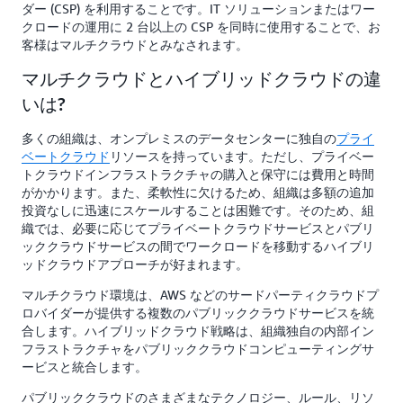
ダー (CSP) を利用することです。IT ソリューションまたはワー
クロードの運用に 2 台以上の CSP を同時に使用することで、お
客様はマルチクラウドとみなされます。
マルチクラウドとハイブリッドクラウドの違
いは?
多くの組織は、オンプレミスのデータセンターに独自の
プライ
ベートクラウド
リソースを持っています。ただし、プライベー
トクラウドインフラストラクチャの購入と保守には費用と時間
がかかります。また、柔軟性に欠けるため、組織は多額の追加
投資なしに迅速にスケールすることは困難です。そのため、組
織では、必要に応じてプライベートクラウドサービスとパブリ
ッククラウドサービスの間でワークロードを移動するハイブリ
ッドクラウドアプローチが好まれます。
マルチクラウド環境は、AWS などのサードパーティクラウドプ
ロバイダーが提供する複数のパブリッククラウドサービスを統
合します。ハイブリッドクラウド戦略は、組織独自の内部イン
フラストラクチャをパブリッククラウドコンピューティングサ
ービスと統合します。
パブリッククラウドのさまざまなテクノロジー、ルール、リソ