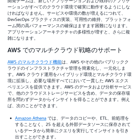
開発チームは、新しいアプリケーションおよび既存のアプリケ
ーションがすべてのクラウド環境で確実に動作するようにしな
ければなりません。サービスや環境の数が増えるにつれて、
DevSecOps プラクティスの実装、可用性の維持、プラットフォ
ーム間の高パフォーマンスの確保はますます困難になります。
アプリケーションアーキテクチャの多様性が増すと、さらに複
雑になります。
AWS でのマルチクラウド戦略のサポート
AWS のマルチクラウド機能
は、AWS やその他のパブリックク
ラウドのインフラストラクチャ管理を簡素化し、一元化しま
す。AWS クラウド運用をハイブリッド環境とマルチクラウド環
境に拡張し、必要な場所すべてにおいて一貫した AWS エクス
ペリエンスを提供できます。AWS のデータおよび分析サービス
で、他のクラウドストレージサービスを含め、データの保存場
所を問わずデータからインサイトを得ることができます。例え
ば、次のことができます。
Amazon Athena
では、データのコピーや、ETL、前処理を
することなく、25 を超える外部データソースに保存されて
いるデータから簡単にクエリを実行してインサイトを引き
出すことができます。