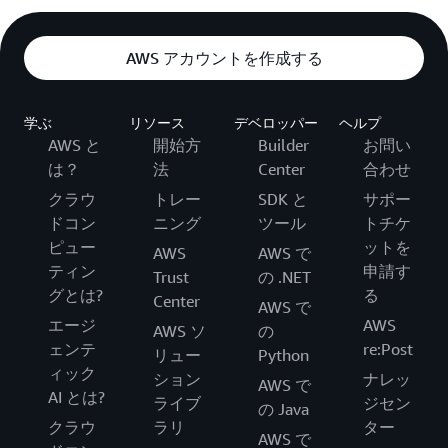
AWS アカウントを作成する
学ぶ
リソース
デベロッパー
ヘルプ
AWS と
開始方
Builder
お問い
は？
法
Center
合わせ
クラウ
トレー
SDK と
サポー
ドコン
ニング
ツール
トチケ
ピュー
ットを
AWS
AWS で
ティン
申請す
Trust
の .NET
グとは?
る
Center
AWS で
エージ
AWS
AWS ソ
の
ェンテ
re:Post
リュー
Python
ィック
ション
ナレッ
AWS で
AI とは?
ライブ
ジセン
の Java
クラウ
ラリ
ター
AWS で