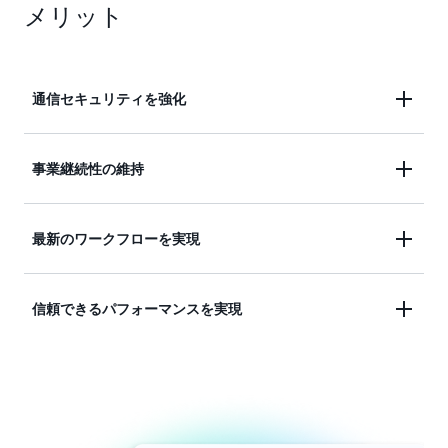
メリット
通信セキュリティを強化
FedRAMP High や DoD IL4/5 などの最高のセキュリ
事業継続性の維持
ティ認定によって検証された高度な暗号化で組織を
保護してください。規制対象業界の厳しいコンプラ
危機対応のために迅速に展開し、重大な事態が発生
最新のワークフローを実現
イアンス要件を満たしながら、デバイス間で機密コ
してもコミュニケーションを維持します。素早いオ
ンテンツを保護します。
ンボーディングと直感的なコントロールにより、従
音声、ビデオ、ファイル共有など、使い慣れたメッ
信頼できるパフォーマンスを実現
来のチャネルが危険にさらされたり利用できなくな
セージング機能でチームのニーズをサポートしま
ったりした場合でも、チームは連携を維持できま
す。エンタープライズグレードのセキュリティと制
す。
オフラインメッセージアクセスと低帯域幅サポート
御を維持しながら、モバイルデバイスとデスクトッ
により、困難な環境でも一貫したコミュニケーショ
プデバイスでシームレスに作業できます。
ンを確保できます。AWS インフラストラクチャ上