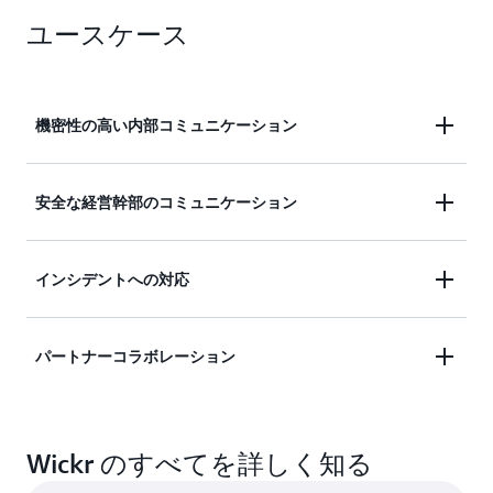
ユースケース
機密性の高い内部コミュニケーション
法的な議論、人事関連の問題、危機管理などの重要
安全な経営幹部のコミュニケーション
な社内事項を、信頼できるセキュリティと管理によ
って保護します。
AWS Wickr のエンドツーエンドの暗号化されたプラ
インシデントへの対応
ットフォームを通じて、取締役会とのやり取り、戦
略計画、財務報告、M&A 交渉など、リーダーシッ
エンドツーエンドの暗号化とコンプライアンス要件
パートナーコラボレーション
プに関する安全な議論が可能になります。
を維持しながら、ネットワークの中断、セキュリテ
ィインシデント、自然災害などの重大なイベントの
機密情報を共有し、データやコミュニケーションを
発生時に安全に調整できます。
Wickr のすべてを詳しく知る
完全に管理しながら、外部の利害関係者と安全に共
同作業できます。