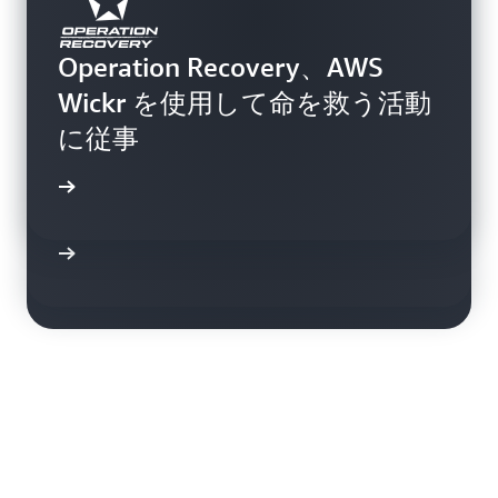
メディアフォレンジックサー
Operation Recovery、AWS
ビスプロバイダーである Focal
Wickr を使用して命を救う活動
Forensics、AWS Wickr を使用
に従事
Freedom Shield Foundation、
してコミュニケーションとフ
画を見る
人身売買との闘いにおいて
ァイル共有のセキュリティを
AWS Wickr を使用
強化
例を読む
例を読む