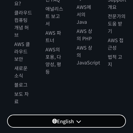
요?
AWS에
개요
애널리스
클라우드
서의
트 보고
전문가의
컴퓨팅
Java
서
도움 받
개념 허
AWS 상
기
AWS 파
브
의 PHP
트너
AWS 접
AWS 클
AWS 상
근성
AWS의
라우드
의
포용, 다
법적 고
보안
JavaScript
양성, 평
지
새로운
등
소식
블로그
보도 자
료
English