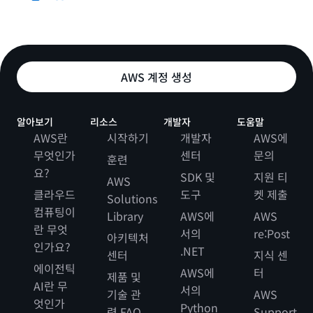
AWS 계정 생성
알아보기
리소스
개발자
도움말
AWS란
시작하기
개발자
AWS에
무엇인가
센터
문의
훈련
요?
SDK 및
지원 티
AWS
클라우드
도구
켓 제출
Solutions
컴퓨팅이
Library
AWS에
AWS
란 무엇
서의
re:Post
아키텍처
인가요?
.NET
센터
지식 센
에이전틱
AWS에
터
제품 및
AI란 무
서의
기술 관
AWS
엇인가
Python
련 FAQ
Support