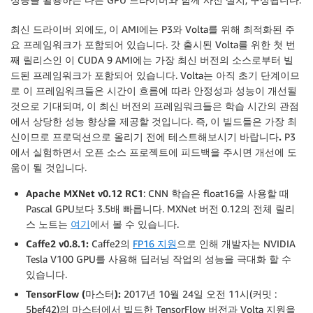
최신 드라이버 외에도, 이 AMI에는 P3와 Volta를 위해 최적화된 주
요 프레임워크가 포함되어 있습니다. 갓 출시된 Volta를 위한 첫 번
째 릴리스인 이 CUDA 9 AMI에는 가장 최신 버전의 소스로부터 빌
드된 프레임워크가 포함되어 있습니다. Volta는 아직 초기 단계이므
로 이 프레임워크들은 시간이 흐름에 따라 안정성과 성능이 개선될
것으로 기대되며, 이 최신 버전의 프레임워크들은 학습 시간의 관점
에서 상당한 성능 향상을 제공할 것입니다. 즉, 이 빌드들은 가장 최
신이므로
프로덕션으로 올리기 전에 테스트해보시기 바랍니다.
P3
에서 실험하면서 오픈 소스 프로젝트에 피드백을 주시면 개선에 도
움이 될 것입니다.
Apache MXNet v0.12 RC1
: CNN 학습은 float16을 사용할 때
Pascal GPU보다 3.5배 빠릅니다. MXNet 버전 0.12의 전체 릴리
스 노트는
여기
에서 볼 수 있습니다.
Caffe2
v0.8.1:
Caffe2의
FP16 지원
으로 인해 개발자는 NVIDIA
Tesla V100 GPU를 사용해 딥러닝 작업의 성능을 극대화 할 수
있습니다.
TensorFlow (마스터):
2017년 10월 24일 오전 11시(커밋 :
5bef42)의 마스터에서 빌드한 TensorFlow 버전과 Volta 지원을