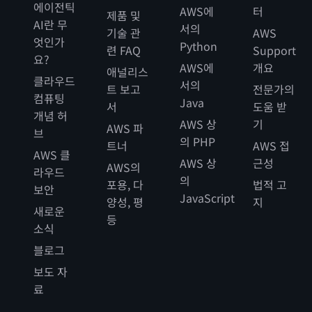
에이전틱
AWS에
터
제품 및
AI란 무
서의
기술 관
AWS
엇인가
Python
련 FAQ
Support
요?
AWS에
개요
애널리스
클라우드
서의
트 보고
전문가의
컴퓨팅
Java
서
도움 받
개념 허
AWS 상
기
AWS 파
브
의 PHP
트너
AWS 접
AWS 클
AWS 상
근성
AWS의
라우드
의
포용, 다
법적 고
보안
JavaScript
양성, 평
지
새로운
등
소식
블로그
보도 자
료