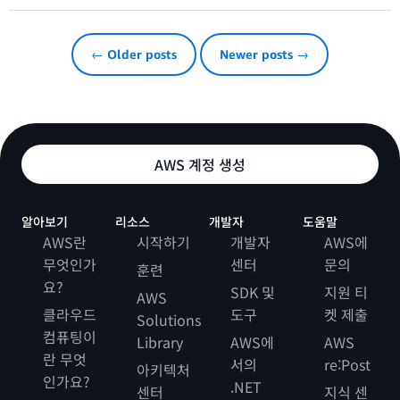
← Older posts
Newer posts →
AWS 계정 생성
알아보기
리소스
개발자
도움말
AWS란
시작하기
개발자
AWS에
무엇인가
센터
문의
훈련
요?
SDK 및
지원 티
AWS
클라우드
도구
켓 제출
Solutions
컴퓨팅이
Library
AWS에
AWS
란 무엇
서의
re:Post
아키텍처
인가요?
.NET
센터
지식 센