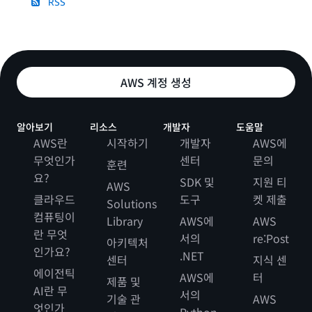
RSS
AWS 계정 생성
알아보기
리소스
개발자
도움말
AWS란
시작하기
개발자
AWS에
무엇인가
센터
문의
훈련
요?
SDK 및
지원 티
AWS
클라우드
도구
켓 제출
Solutions
컴퓨팅이
Library
AWS에
AWS
란 무엇
서의
re:Post
아키텍처
인가요?
.NET
센터
지식 센
에이전틱
AWS에
터
제품 및
AI란 무
서의
기술 관
AWS
엇인가