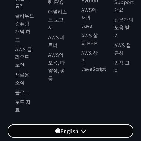
Python
련 FAQ
Support
요?
AWS에
개요
애널리스
클라우드
서의
트 보고
전문가의
컴퓨팅
Java
서
도움 받
개념 허
AWS 상
기
AWS 파
브
의 PHP
트너
AWS 접
AWS 클
AWS 상
근성
AWS의
라우드
의
포용, 다
법적 고
보안
JavaScript
양성, 평
지
새로운
등
소식
블로그
보도 자
료
English