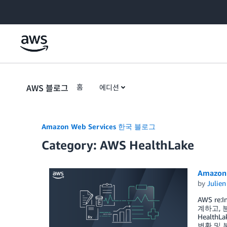
Skip to Main Content
AWS 블로그
홈
에디션
Amazon Web Services 한국 블로그
Category: AWS HealthLake
Amazon
by
Julie
AWS r
계하고, 
Healt
변환 및 