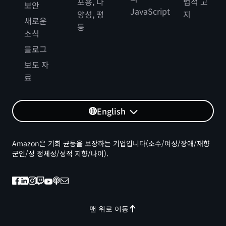
포용, 다
법적 고
보안
JavaScript
양성, 평
지
새로운
등
소식
블로그
보도 자
료
English
Amazon은 기회 균등을 보장하는 기업입니다(소수/여성/장애/재향
군인/성 정체성/성적 지향/나이).
맨 위로 이동