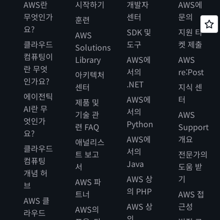
AWS란
시작하기
개발자
AWS에
무엇인가
센터
문의
훈련
요?
SDK 및
지원 티
AWS
클라우드
도구
켓 제출
Solutions
컴퓨팅이
Library
AWS에
AWS
란 무엇
서의
re:Post
아키텍처
인가요?
.NET
센터
지식 센
에이전틱
AWS에
터
제품 및
AI란 무
서의
기술 관
AWS
엇인가
Python
련 FAQ
Support
요?
AWS에
개요
애널리스
클라우드
서의
트 보고
전문가의
컴퓨팅
Java
서
도움 받
개념 허
AWS 상
기
AWS 파
브
의 PHP
트너
AWS 접
AWS 클
AWS 상
근성
AWS의
라우드
의