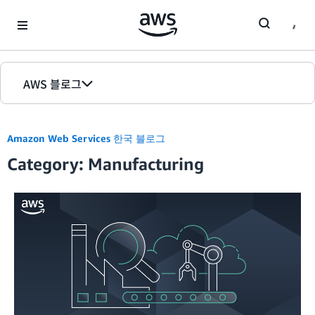
Skip to Main Content
AWS 블로그
홈
Amazon Web Services 한국 블로그
에디션
Category: Manufacturing