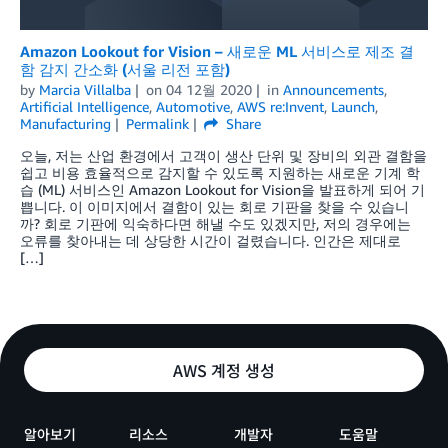
Amazon Lookout for Vision – 새로운 ML 서비스로 제조 결
함 감지 간소화 (서울 리전 포함)
by
Marcia Villalba
on
04 12월 2020
in
Announcements
,
Artificial Intelligence
,
Automotive
,
AWS re:Invent
,
Launch
,
Manufacturing
Permalink
Share
오늘, 저는 산업 환경에서 고객이 생산 단위 및 장비의 외관 결함을
쉽고 비용 효율적으로 감지할 수 있도록 지원하는 새로운 기계 학
습 (ML) 서비스인 Amazon Lookout for Vision을 발표하게 되어 기
쁩니다. 이 이미지에서 결함이 있는 회로 기판을 찾을 수 있습니
까? 회로 기판에 익숙하다면 해낼 수도 있겠지만, 저의 경우에는
오류를 찾아내는 데 상당한 시간이 걸렸습니다. 인간은 제대로
[…]
AWS 계정 생성
알아보기
리소스
개발자
도움말