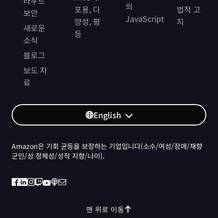
라우드
의
포용, 다
법적 고
보안
JavaScript
양성, 평
지
새로운
등
소식
블로그
보도 자
료
English
Amazon은 기회 균등을 보장하는 기업입니다(소수/여성/장애/재향
군인/성 정체성/성적 지향/나이).
맨 위로 이동