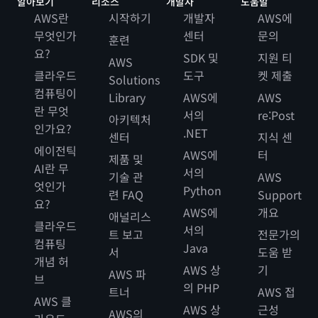
알아보기
리소스
개발자
도움말
AWS란
시작하기
개발자
AWS에
무엇인가
센터
문의
훈련
요?
SDK 및
지원 티
AWS
클라우드
도구
켓 제출
Solutions
컴퓨팅이
Library
AWS에
AWS
란 무엇
서의
re:Post
아키텍처
인가요?
.NET
센터
지식 센
에이전틱
AWS에
터
제품 및
AI란 무
서의
기술 관
AWS
엇인가
Python
련 FAQ
Support
요?
AWS에
개요
애널리스
클라우드
서의
트 보고
전문가의
컴퓨팅
Java
서
도움 받
개념 허
AWS 상
기
AWS 파
브
의 PHP
트너
AWS 접
AWS 클
AWS 상
근성
AWS의