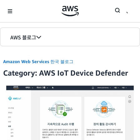
Skip to Main Content
AWS 블로그
홈
Amazon Web Services 한국 블로그
에디션
Category: AWS IoT Device Defender