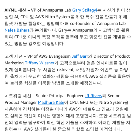
AI/ML 세션
– VP of Annapurna Lab
Gary Szilagyi
는 자신의 팀이 생
성형 AI, CPU 및 AWS Nitro System을 위한 특수 칩을 만들기 위해
칩셋 개발을 활용하는 방법에 대해 co-founder of Annapurna Lab
Nafea Bshara
와 논의합니다. Gary는 Annapurna의 사고방식을 활용
하여 CPU뿐 아니라 특정 목적을 염두에 두고 맞춤형 칩을 개발할 수
있는 방법을 강조할 예정입니다.
고객 세션
– VP of AWS Evangelism
Jeff Barr
와 Director of Product
Marketing
Tiffany Wissner
가 고객으로부터 얻은 인사이트를 깊이
있게 살펴봅니다. 두 사람은 re:Invent, 서밋, 개발자 이벤트 등 다양
한 출처에서 수집한 일화와 경험을 공유하며, AWS 실리콘을 활용하
여 놀라운 혁신을 이룩한 방법을 소개할 예정입니다.
네트워킹 세션
– Senior Principal Engineer
JR Rivers
와 Senior
Product Manager
Madhura Kale
이 CPU, GPU 또는 Nitro System을
사용하여 경험하는 이점뿐 아니라 AWS의 네트워크 인프라 전환에
도 실리콘 혁신이 미치는 영향에 대해 조명합니다. 또한 네트워킹 발
전의 영역을 탐구하여 최신 혁신 기술을 소개하고 이러한 개발을 지
원하는 데 AWS 실리콘이 한 중요한 역할을 조명할 예정입니다.