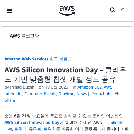
Skip to Main Content
AWS 블로그
홈
Amazon Web Services 한국 블로그
에디션
AWS Silicon Innovation Day – 클라우
드 기반 맞춤형 칩셋 개발 정보 공유
by
Irshad Buchh
on
19 6월 2023
in
Amazon EC2
,
AWS
Inferentia
,
Compute
,
Events
,
Graviton
,
News
Permalink
Share
오는 6월 21일 수요일에 무료로 참석할 수 있는 온라인 이벤트인
AWS Silicon Innovation Day
에 함께해 주세요. AWS는
LinkedIn
Live
,
트위터
,
유튜브
,
트위치
를 비롯한 여러 플랫폼에서 동시에 이벤