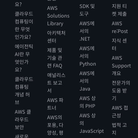
요?
SDK 및
지원 티
AWS
클라우드
도구
켓 제출
Solutions
컴퓨팅이
Library
AWS에
AWS
란 무엇
서의
re:Post
아키텍처
인가요?
.NET
센터
지식 센
에이전틱
AWS에
터
제품 및
AI란 무
서의
기술 관
AWS
엇인가
Python
련 FAQ
Support
요?
AWS에
개요
애널리스
클라우드
서의
트 보고
전문가의
컴퓨팅
Java
서
도움 받
개념 허
AWS 상
기
AWS 파
브
의 PHP
트너
AWS 접
AWS 클
AWS 상
근성
AWS의
라우드
의
포용, 다
법적 고
보안
JavaScript
양성, 평
지
새로운