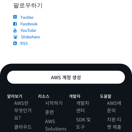
팔로우하기
Twitter
Facebook
YouTube
Slideshare
RSS
AWS 계정 생성
알아보기
리소스
개발자
도움말
AWS란
시작하기
개발자
AWS에
무엇인가
센터
문의
훈련
요?
SDK 및
지원 티
AWS
클라우드
도구
켓 제출
Solutions