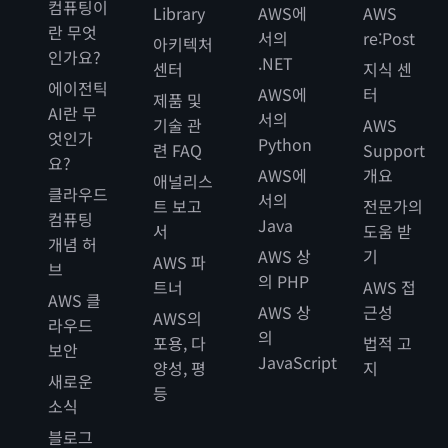
컴퓨팅이
Library
AWS에
AWS
란 무엇
서의
re:Post
아키텍처
인가요?
.NET
센터
지식 센
에이전틱
AWS에
터
제품 및
AI란 무
서의
기술 관
AWS
엇인가
Python
련 FAQ
Support
요?
AWS에
개요
애널리스
클라우드
서의
트 보고
전문가의
컴퓨팅
Java
서
도움 받
개념 허
AWS 상
기
AWS 파
브
의 PHP
트너
AWS 접
AWS 클
AWS 상
근성
AWS의
라우드
의
포용, 다
법적 고
보안
JavaScript
양성, 평
지
새로운
등
소식
블로그