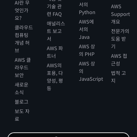
AI란 무
서의
기술 관
AWS
엇인가
Python
련 FAQ
Support
요?
AWS에
개요
애널리스
클라우드
서의
트 보고
전문가의
컴퓨팅
Java
서
도움 받
개념 허
AWS 상
기
AWS 파
브
의 PHP
트너
AWS 접
AWS 클
AWS 상
근성
AWS의
라우드
의
포용, 다
법적 고
보안
JavaScript
양성, 평
지
새로운
등
소식
블로그
보도 자
료