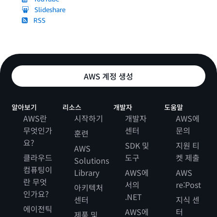
Slideshare
RSS
AWS 계정 생성
알아보기
리소스
개발자
도움말
AWS란
시작하기
개발자
AWS에
무엇인가
센터
문의
훈련
요?
SDK 및
지원 티
AWS
클라우드
도구
켓 제출
Solutions
컴퓨팅이
Library
AWS에
AWS
란 무엇
서의
re:Post
아키텍처
인가요?
.NET
센터
지식 센
에이전틱
AWS에
터
제품 및