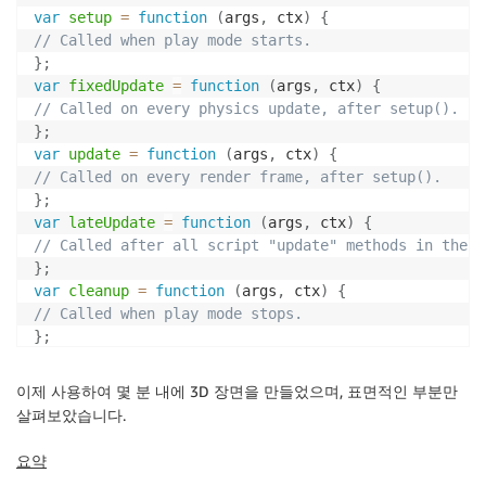
var
setup
=
function
(
args
,
 ctx
)
{
// Called when play mode starts.
}
;
var
fixedUpdate
=
function
(
args
,
 ctx
)
{
// Called on every physics update, after setup().
}
;
var
update
=
function
(
args
,
 ctx
)
{
// Called on every render frame, after setup().
}
;
var
lateUpdate
=
function
(
args
,
 ctx
)
{
// Called after all script "update" methods in the s
}
;
var
cleanup
=
function
(
args
,
 ctx
)
{
// Called when play mode stops.
}
;
var
 parameters 
=
[
]
;
이제 사용하여 몇 분 내에 3D 장면을 만들었으며, 표면적인 부분만
살펴보았습니다.
요약