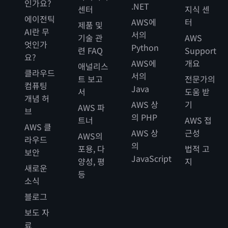
인가요?
.NET
센터
지식 센
에이전틱
AWS에
터
제품 및
AI란 무
서의
기술 관
AWS
엇인가
Python
련 FAQ
Support
요?
AWS에
개요
애널리스
클라우드
서의
트 보고
전문가의
컴퓨팅
Java
서
도움 받
개념 허
AWS 상
기
AWS 파
브
의 PHP
트너
AWS 접
AWS 클
AWS 상
근성
AWS의
라우드
의
포용, 다
법적 고
보안
JavaScript
양성, 평
지
새로운
등
소식
블로그
보도 자
료