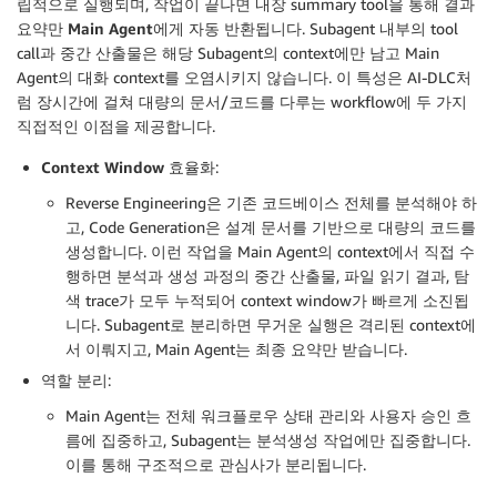
립적으로 실행
되며, 작업이 끝나면 내장 summary tool을 통해
결과
요약만
Main Agent
에게 자동 반환
됩니다. Subagent 내부의 tool
call과 중간 산출물은 해당 Subagent의 context에만 남고 Main
Agent의 대화 context를 오염시키지 않습니다. 이 특성은 AI-DLC처
럼 장시간에 걸쳐 대량의 문서/코드를 다루는 workflow에 두 가지
직접적인 이점을 제공합니다.
Context Window 효율화
:
Reverse Engineering은 기존 코드베이스 전체를 분석해야 하
고, Code Generation은 설계 문서를 기반으로 대량의 코드를
생성합니다. 이런 작업을 Main Agent의 context에서 직접 수
행하면 분석과 생성 과정의 중간 산출물, 파일 읽기 결과, 탐
색 trace가 모두 누적되어 context window가 빠르게 소진됩
니다. Subagent로 분리하면 무거운 실행은 격리된 context에
서 이뤄지고, Main Agent는 최종 요약만 받습니다.
역할 분리
:
Main Agent는 전체 워크플로우 상태 관리와 사용자 승인 흐
름에 집중하고, Subagent는 분석생성 작업에만 집중합니다.
이를 통해 구조적으로 관심사가 분리됩니다.