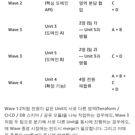
Wave 2
(핵심 도메인
영역 분담 협
C
API)
업
+ D
2명 (팀 1)
Unit 3
Wave 3
— Unit 5와
A + B
(도메인 A)
병렬
2명 (팀 2)
Unit 5
Wave 3
— Unit 3과
C + D
(도메인 B)
병렬
A + B +
Unit 4
4명 전원
Wave 4
C
(확장 기능)
재합류
+ D
Wave 1·2처럼 전원이 같은 Unit의 서로 다른 영역(Terraform /
CI·CD / DB 스키마 / 공유 모듈)을 나눠 작업하는 경우에도, Wave 3
처럼 두 팀으로 분기해 서로 다른 Unit을 동시에 진행하는 경우에도,
매 Wave 종료 시점에는 반드시 merge가 필요합니다. 그리고 이때
두 종류의 conflict가 동시에 발생합니다.