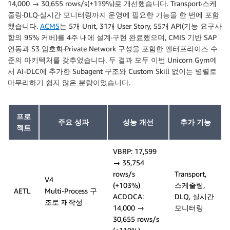
14,000 → 30,655 rows/s(+119%)로 개선했습니다. Transport·스케
줄링·DLQ·실시간 모니터링까지 운영에 필요한 기능을 한 번에 포함
했습니다.
ACMS
는 5개 Unit, 31개 User Story, 55개 API(기능 요구사
항의 95% 커버)를 4주 내에 설계·구현 완료했으며, CMIS 기반 SAP
연동과 S3 암호화·Private Network 구성을 포함한 엔터프라이즈 수
준의 아키텍처를 갖추었습니다. 두 결과 모두 이번 Unicorn Gym에
서 AI-DLC에 추가한 Subagent 구조와 Custom Skill 없이는 병렬로
마무리하기 쉽지 않은 분량이었습니다.
프로
주요 성과
성능 개선
추가 기능
젝트
VBRP: 17,599
→ 35,754
rows/s
Transport,
V4
(+103%)
스케줄링,
AETL
Multi-Process 구
ACDOCA:
DLQ, 실시간
조로 재작성
14,000 →
모니터링
30,655 rows/s