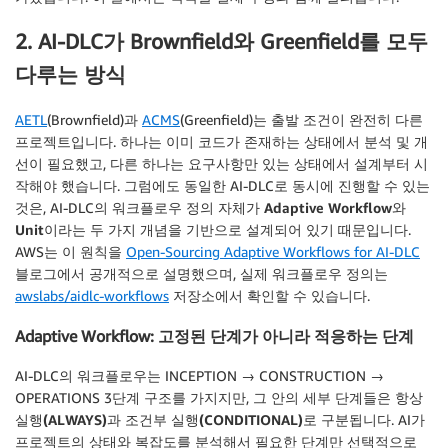
2. AI-DLC가 Brownfield와 Greenfield를 모두
다루는 방식
AETL
(Brownfield)과
ACMS
(Greenfield)는 출발 조건이 완전히 다른
프로젝트입니다. 하나는 이미 코드가 존재하는 상태에서 분석 및 개
선이 필요했고, 다른 하나는 요구사항만 있는 상태에서 설계부터 시
작해야 했습니다. 그럼에도 동일한 AI-DLC로 동시에 진행할 수 있는
것은, AI-DLC의 워크플로우 정의 자체가
Adaptive Workflow
와
Unit
이라는 두 가지 개념을 기반으로 설계되어 있기 때문입니다.
AWS는 이 원칙을
Open-Sourcing Adaptive Workflows for AI-DLC
블로그에서 공개적으로 설명했으며, 실제 워크플로우 정의는
awslabs/aidlc-workflows
저장소에서 확인할 수 있습니다.
Adaptive Workflow: 고정된 단계가 아니라 적응하는 단계
AI-DLC의 워크플로우는 INCEPTION → CONSTRUCTION →
OPERATIONS 3단계 구조를 가지지만, 그 안의 세부 단계들은
항상
실행
(ALWAYS)
과
조건부
실행
(CONDITIONAL)
로 구분됩니다. AI가
프로젝트의 상태와 복잡도를 분석해서 필요한 단계만 선택적으로