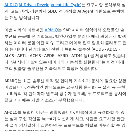
AI-DLC(AI-Driven Development Life Cycle)
는 요구사항 분석부터 설
계, 코드 생성, 리뷰까지 SDLC 전 과정을 AI Agent 기반으로 수행하
는 개발 방식입니다.
이번 사례의 파트너인
ARMIQ
는 SAP 데이터 영역에서 오랫동안 솔
루션을 공급해 온 기업으로, 법인·사업부 분리나 매각 과정에서 발생
하는 데이터 분할·이관 이슈, 그리고 데이터 압축·암호화·클라우드 전
송 등 데이터 관리와 보안 전반에 특화된 솔루션 (AODS · ADCS ·
ALCS · AETL · ACMS · APDE · ASRD · ATDM 등) 을 제공하고 있습니
다. “AI 시대에 살아있는 데이터의 가능성을 실현한다”는 비전 아래
고객 맞춤형 솔루션을 지속적으로 확장해 왔습니다.
ARMIQ는 최근 솔루션 제작 및 현대화 가속화가 동시에 필요한 상황
이었습니다. 전통적인 방식으로는 요구사항 문서화 → 설계 → 구현
→ 리뷰의 각 단계마다 별도의 공수가 필요해, 두 프로젝트를 동시에
끌고 가기에는 개발 리소스가 부족했습니다.
AI-DLC를 도입한 이유는 명확했습니다. 반복적이고 규격화할 수 있
는 설계·구현 작업을 Agent가 대신하게 하고, 사람은 요구사항 판단
과 설계 의사결정에 집중하면 두 프로젝트를 병렬로 마무리할 수 있