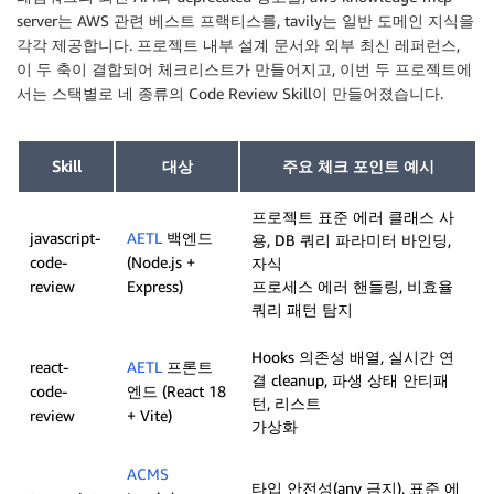
server는 AWS 관련 베스트 프랙티스를, tavily는 일반 도메인 지식을
각각 제공합니다. 프로젝트 내부 설계 문서와 외부 최신 레퍼런스,
이 두 축이 결합되어 체크리스트가 만들어지고, 이번 두 프로젝트에
서는 스택별로 네 종류의 Code Review Skill이 만들어졌습니다.
Skill
대상
주요 체크 포인트 예시
프로젝트 표준 에러 클래스 사
javascript-
AETL
백엔드
용, DB 쿼리 파라미터 바인딩,
code-
(Node.js +
자식
review
Express)
프로세스 에러 핸들링, 비효율
쿼리 패턴 탐지
Hooks 의존성 배열, 실시간 연
react-
AETL
프론트
결 cleanup, 파생 상태 안티패
code-
엔드 (React 18
턴, 리스트
review
+ Vite)
가상화
ACMS
타입 안전성(any 금지), 표준 에