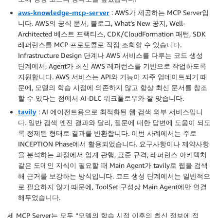
aws-knowledge-mcp-server
: AWS가 제공하는 MCP Server입
니다. AWS의 공식 문서, 블로그, What’s New 공지, Well-
Architected 베스트 프랙티스, CDK/CloudFormation 패턴, SDK
레퍼런스를 MCP 프로토콜로 직접 조회할 수 있습니다.
Infrastructure Design 단계나 AWS 서비스를 다루는 코드 생성
단계에서, Agent가 최신 AWS 레퍼런스를 기반으로 작업하도록
지원합니다. AWS 서비스는 API와 기능이 자주 업데이트되기 때
문에, 모델의 학습 시점에 의존하지 않고 항상 최신 문서를 참조
할 수 있다는 점에서 AI-DLC 워크플로우와 잘 맞습니다.
tavily
: AI 에이전트용으로 최적화된 웹 검색 외부 서비스입니
다. 일반 검색 엔진 결과와 달리, 질문에 대한 답변에 도움이 되도
록 정제된 형태로 결과를 반환합니다. 이번 사례에서는 주로
INCEPTION Phase에서 활용되었습니다. 요구사항이나 제약사항
을 분석하는 과정에서 업계 관행, 표준 규격, 레퍼런스 아키텍처
같은 도메인 지식이 필요할 때 Main Agent가 tavily로 웹을 검색
해 근거를 보강하는 방식입니다. 코드 생성 단계에서는 일반적으
로 필요하지 않기 때문에, ToolSet 구성상 Main Agent에만 연결
해두었습니다.
세 MCP Server는 모두 “모델의 학습 시점 이후의 최신 정보에 접