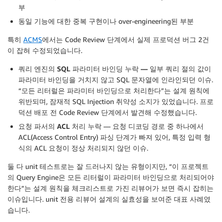
부
동일 기능에 대한 중복 구현이나 over-engineering된 부분
특히
ACMS
에서는 Code Review 단계에서 실제 프로덕션 버그 2건
이 잡혀 수정되었습니다.
쿼리 엔진의
SQL
파라미터 바인딩 누락
—
일부 쿼리 절의 값이
파라미터 바인딩을 거치지 않고 SQL 문자열에 인라인되던 이슈.
“모든 리터럴은 파라미터 바인딩으로 처리한다”는 설계 원칙에
위반되며, 잠재적 SQL Injection 취약성 소지가 있었습니다. 프로
덕션 배포 전 Code Review 단계에서 발견해 수정했습니다.
요청
파서의
ACL
처리
누락
— 요청 디코딩 경로 중 하나에서
ACL(Access Control Entry) 파싱 단계가 빠져 있어, 특정 입력 형
식의 ACL 요청이 정상 처리되지 않던 이슈.
둘 다 unit 테스트로는 잘 드러나지 않는 유형이지만, “이 프로젝트
의 Query Engine은 모든 리터럴이 파라미터 바인딩으로 처리되어야
한다”는 설계 원칙을 체크리스트로 가진 리뷰어가 보면 즉시 잡히는
이슈입니다. unit 전용 리뷰어 설계의 실효성을 보여준 대표 사례였
습니다.