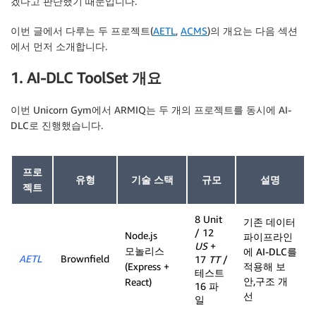
겠다고 판단했기 때문입니다.
이번 글에서 다루는 두 프로젝트(
AETL
,
ACMS
)의 개요는 다음 섹션
에서 먼저 소개합니다.
1. AI-DLC ToolSet 개요
이번 Unicorn Gym에서 ARMIQ는 두 개의 프로젝트를 동시에 AI-
DLC로 진행했습니다.
프로
유형
기술 스택
규모
설명
젝트
8 Unit
기존 데이터
/ 12
Node.js
파이프라인
US
+
모놀리스
에 AI-DLC를
AETL
Brownfield
17
TT
/
(Express +
적용해 보
테스트
안,구조 개
React)
16 파
선
일