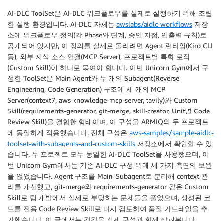
AI-DLC ToolSet은 AI-DLC 워크플로우를 실제로 실행하기 위해 조립
한 실행 환경입니다. AI-DLC 자체는
awslabs/aidlc-workflows
저장
소에 워크플로우 정의(각 Phase와 단계, 승인 지점, 입출력 규칙)로
공개되어 있지만, 이 정의를 실제로 돌리려면 Agent 런타임(Kiro CLI
등), 외부 지식 소스 연결(MCP Server), 프로젝트별 특화 로직
(Custom Skill)이 하나로 묶여야 합니다. 이번 Unicorn Gym에서 구
성한 ToolSet은 Main Agent와 두 개의 Subagent(Reverse
Engineering, Code Generation) 구조에 세 개의 MCP
Server(context7, aws-knowledge-mcp-server, tavily)와 Custom
Skill(requirements-generator, git-merge, skill-creator, Unit별 Code
Review Skill)을 결합한 형태이며, 이 구성을 ARMIQ의 두 프로젝트
에 동일하게 적용했습니다. 전체 구성은
aws-samples/sample-aidlc-
toolset-with-subagents-and-custom-skills
저장소에서 확인할 수 있
습니다. 두 프로젝트 모두 동일한 AI-DLC ToolSet을 사용했으며, 이
번 Unicorn Gym에서는 기존 AI-DLC 구성 위에 세 가지 측면의 보완
을 얹었습니다. Agent 구조를 Main–Subagent로 분리해 context 관
리를 개선했고, git-merge와 requirements-generator 같은 Custom
Skill로 팀 개발에서 실제로 부딪히는 문제들을 풀었으며, 생성된 코
드를 전용 Code Review Skill로 다시 검토하여 품질 가드레일을 추
가했습니다. 이 글에서는 각각을 실제 구성과 함께 살펴봅니다.