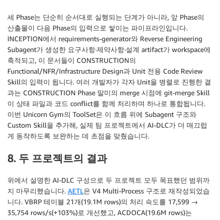
세 Phase는 단순히 순서대로 실행되는 단계가 아니라, 앞 Phase의
산출물이 다음 Phase의 입력으로 쌓이는 파이프라인입니다.
INCEPTION에서 requirements-generator와 Reverse Engineering
Subagent가 생성한 요구사항·제약사항·설계 artifact가 workspace에
축적되고, 이 문서들이 CONSTRUCTION의
Functional/NFR/Infrastructure Design과 Unit 전용 Code Review
Skill의 입력이 됩니다. 여러 개발자가 각자 Unit을 병렬로 진행한 결
과는 CONSTRUCTION Phase 말미의 merge 시점에 git-merge Skill
이 상태 파일과 코드 conflict를 함께 처리하며 하나로 통합됩니다.
이번 Unicorn Gym의 ToolSet은 이 흐름 위에 Subagent 구조와
Custom Skill을 추가해, 실제 팀 프로젝트에서 AI-DLC가 더 매끄럽
게 동작하도록 보완하는 데 초점을 맞췄습니다.
8. 두 프로젝트의 결과
위에서 설명한 AI-DLC 구성으로 두 프로젝트 모두 목표했던 범위까
지 마무리했습니다.
AETL
은 V4 Multi-Process 구조로 재작성되었습
니다. VBRP 테이블 21개(19.1M rows)의 처리 속도를 17,599 →
35,754 rows/s(+103%)로 개선했고, ACDOCA(19.6M rows)는