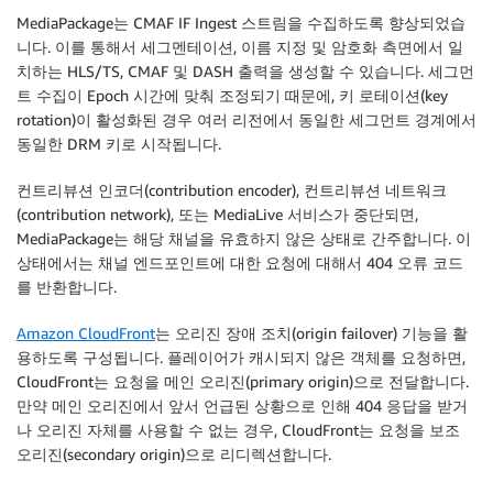
MediaPackage는 CMAF IF Ingest 스트림을 수집하도록 향상되었습
니다. 이를 통해서 세그멘테이션, 이름 지정 및 암호화 측면에서 일
치하는 HLS/TS, CMAF 및 DASH 출력을 생성할 수 있습니다. 세그먼
트 수집이 Epoch 시간에 맞춰 조정되기 때문에, 키 로테이션(key
rotation)이 활성화된 경우 여러 리전에서 동일한 세그먼트 경계에서
동일한 DRM 키로 시작됩니다.
컨트리뷰션 인코더(contribution encoder), 컨트리뷰션 네트워크
(contribution network), 또는 MediaLive 서비스가 중단되면,
MediaPackage는 해당 채널을 유효하지 않은 상태로 간주합니다. 이
상태에서는 채널 엔드포인트에 대한 요청에 대해서 404 오류 코드
를 반환합니다.
Amazon CloudFront
는 오리진 장애 조치(origin failover) 기능을 활
용하도록 구성됩니다. 플레이어가 캐시되지 않은 객체를 요청하면,
CloudFront는 요청을 메인 오리진(primary origin)으로 전달합니다.
만약 메인 오리진에서 앞서 언급된 상황으로 인해 404 응답을 받거
나 오리진 자체를 사용할 수 없는 경우, CloudFront는 요청을 보조
오리진(secondary origin)으로 리디렉션합니다.