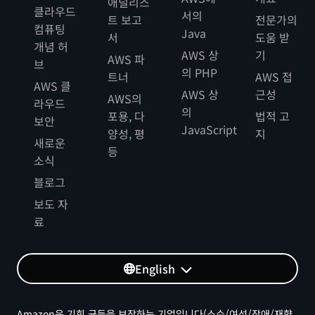
애널리스
클라우드
서의
트 보고
전문가의
컴퓨팅
Java
서
도움 받
개념 허
AWS 상
기
AWS 파
브
의 PHP
트너
AWS 접
AWS 클
AWS 상
근성
AWS의
라우드
의
포용, 다
법적 고
보안
JavaScript
양성, 평
지
새로운
등
소식
블로그
보도 자
료
English
Amazon은 기회 균등을 보장하는 기업입니다(소수/여성/장애/재향