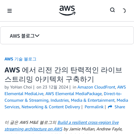
Skip to Main Content
AWS 블로그
홈
AWS 기술 블로그
에디션
AWS 에서 리전 간의 탄력적인 라이브
스트리밍 아키텍처 구축하기
by YoHan Choi
on
23 12월 2024
in
Amazon CloudFront
,
AWS
Elemental MediaLive
,
AWS Elemental MediaPackage
,
Direct-to-
Consumer & Streaming
,
Industries
,
Media & Entertainment
,
Media
Services
,
Networking & Content Delivery
Permalink
Share
이 글은 AWS M&E 블로그의
Build a resilient cross-region live
streaming architecture on AWS
by Jamie Mullan, Andrew Fayle,