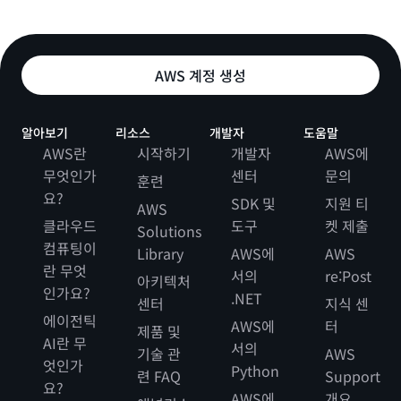
AWS 계정 생성
알아보기
리소스
개발자
도움말
AWS란
시작하기
개발자
AWS에
무엇인가
센터
문의
훈련
요?
SDK 및
지원 티
AWS
클라우드
도구
켓 제출
Solutions
컴퓨팅이
Library
AWS에
AWS
란 무엇
서의
re:Post
아키텍처
인가요?
.NET
센터
지식 센
에이전틱
AWS에
터
제품 및
AI란 무
서의
기술 관
AWS
엇인가
Python
련 FAQ
Support
요?
AWS에
개요