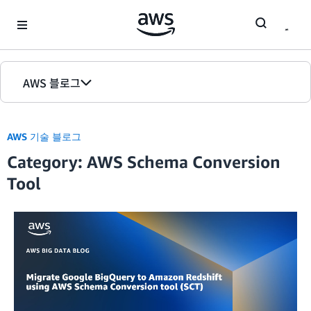
Skip to Main Content
AWS 블로그
홈
AWS 기술 블로그
에디션
Category: AWS Schema Conversion
Tool