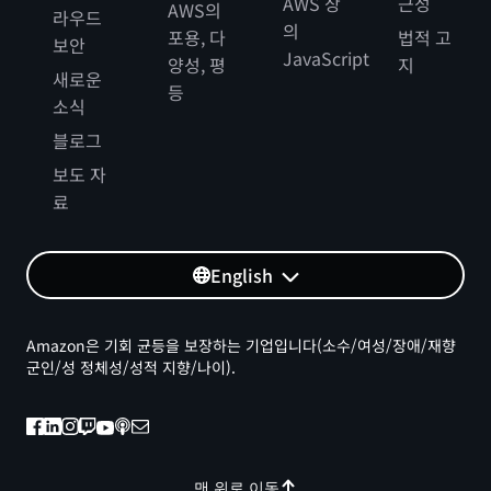
AWS 상
근성
AWS의
라우드
의
포용, 다
법적 고
보안
JavaScript
양성, 평
지
새로운
등
소식
블로그
보도 자
료
English
Amazon은 기회 균등을 보장하는 기업입니다(소수/여성/장애/재향
군인/성 정체성/성적 지향/나이).
맨 위로 이동