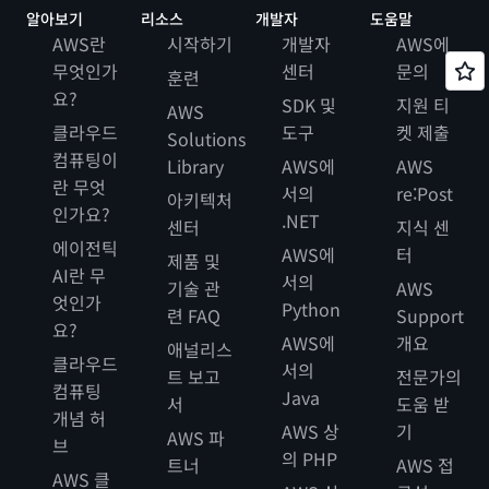
알아보기
리소스
개발자
도움말
AWS란
시작하기
개발자
AWS에
무엇인가
센터
문의
훈련
요?
SDK 및
지원 티
AWS
클라우드
도구
켓 제출
Solutions
컴퓨팅이
Library
AWS에
AWS
란 무엇
서의
re:Post
아키텍처
인가요?
.NET
센터
지식 센
에이전틱
AWS에
터
제품 및
AI란 무
서의
기술 관
AWS
엇인가
Python
련 FAQ
Support
요?
AWS에
개요
애널리스
클라우드
서의
트 보고
전문가의
컴퓨팅
Java
서
도움 받
개념 허
AWS 상
기
AWS 파
브
의 PHP
트너
AWS 접
AWS 클