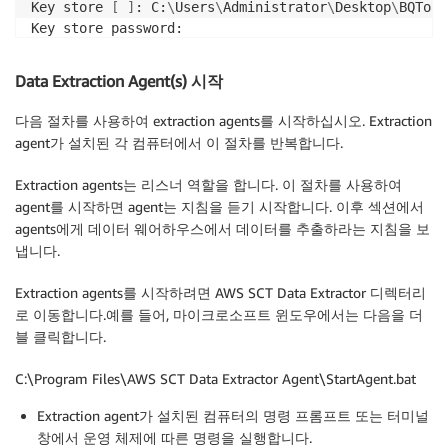
Key store 
[
]
: C:
\
Users
\
Administrator
\
Desktop
\
BQToRe
Key store password:

Re-enter the key store password:

Enable client SSL authentication 
[
YES/no
]
: YES

Data Extraction Agent(s) 시작
Trust store 
[
]
: C:
\
Users
\
Administrator
\
Desktop
\
BQTo
Trust store password:

다음 절차를 사용하여 extraction agents를 시작하십시오. Extraction
agent가 설치된 각 컴퓨터에서 이 절차를 반복합니다.
Extraction agents는 리스너 역할을 합니다. 이 절차를 사용하여
agent를 시작하면 agent는 지침을 듣기 시작합니다. 이후 섹션에서
agents에게 데이터 웨어하우스에서 데이터를 추출하라는 지침을 보
냅니다.
Extraction agents를 시작하려면 AWS SCT Data Extractor 디렉터리
로 이동합니다.예를 들어, 마이크로소프트 윈도우에서는 다음을 더
블 클릭합니다.
C:\Program Files\AWS SCT Data Extractor Agent\StartAgent.bat
Extraction agent가 설치된 컴퓨터의 명령 프롬프트 또는 터미널
창에서 운영 체제에 따른 명령을 실행합니다.