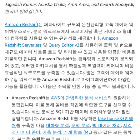
Jagadish Kumar, Anusha Challa, Amit Arora, and Cedrick Hoodye의
한국어 번역입니다.
Amazon Redshift
는 페타바이트 규모의 완전관리형 고속 데이터 웨
어하우스로서, 분석 워크로드에서 프로비저닝 혹은 서버리스 형태
의 컴퓨팅을 사용할 수 있는 유연성을 제공합니다.
Amazon
Redshift Serverless
및
Query Editor v2
를 사용하면 클릭 몇 번으로
대규모 데이터 세트를 로드 및 쿼리할 수 있고 사용한 만큼만 비용을
지불하면 됩니다. Amazon Redshift는 컴퓨팅과 스토리지가 분리되
어 있고, 이러한 아키텍처를 통해 확장성과 복원력이 뛰어나며 비용
효율적인 워크로드를 구축할 수 있습니다. 많은 고객이 데이터 웨어
하우징 워크로드를 Amazon Redshift로 마이그레이션하여 다양한
기능을 활용합니다. 다음은 주목할 만한 기능 중 일부에 불과합니다.
Amazon Redshift는
AWS의 광범위한 분석 서비스
와 원활하게
통합됩니다. 이를 통해 올바른 작업에 적합한 도구를 선택할 수
있습니다. 최신 분석은 SQL 기반 데이터 웨어하우징보다 훨씬
광범위합니다. Amazon Redshift를 사용하면
lake house 아키텍
처
를 구축한 다음
대화형 분석
,
운영 분석
,
빅 데이터 처리
,
시각
적 데이터 준비
,
예측 분석, 기계 학습 (ML)
등과 같은 모든 종류
의 분석을 수행할 수 있습니다.