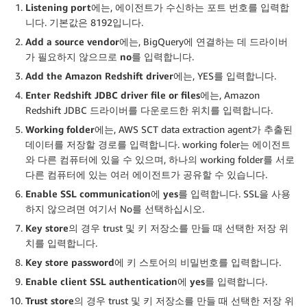
Listening port
에는, 에이전트가 수신하는 포트 번호를 입력합
니다. 기본값은 8192입니다.
Add a source vendor
에는, BigQuery에 연결하는 데 드라이버
가 필요하지 않으므로
no
를 입력합니다.
Add the Amazon Redshift driver
에는, YES를 입력합니다.
Enter Redshift JDBC driver file or files
에는, Amazon
Redshift JDBC 드라이버를 다운로드한 위치를 입력합니다.
Working folder
에는, AWS SCT data extraction agent가 추출된
데이터를 저장할 경로를 입력합니다. working foler는 에이전트
와 다른 컴퓨터에 있을 수 있으며, 하나의 working folder를 서로
다른 컴퓨터에 있는 여러 에이전트가 공유할 수 있습니다.
Enable SSL communication
에
yes
를 입력합니다. SSL을 사용
하지 않으려면 여기서 No를 선택하십시오.
Key store
의 경우 trust 및 키 저장소를 만들 때 선택한 저장 위
치를 입력합니다.
Key store password
에 키 스토어의 비밀번호를 입력합니다.
Enable client SSL authentication
에
yes
를 입력합니다.
Trust store
의 경우 trust 및 키 저장소를 만들 때 선택한 저장 위