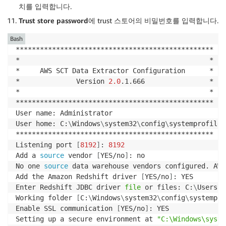
치를 입력합니다.
Trust store password
에 trust 스토어의 비밀번호를 입력합니다.
Bash
*************************************************

*                                               *

*     AWS SCT Data Extractor Configuration      *

*              Version 
2.0
.1.666                *

*                                               *

*************************************************

User name: Administrator

User home: C:
\
Windows
\
system32
\
config
\
systemprofile

*************************************************

Listening port 
[
8192
]
: 
8192
Add a 
source
 vendor 
[
YES/no
]
: no

No one 
source
 data warehouse vendors configured. AWS
Add the Amazon Redshift driver 
[
YES/no
]
: YES

Enter Redshift JDBC driver 
file
 or files: C:
\
Users
\
A
Working folder 
[
C:
\
Windows
\
system32
\
config
\
systempro
Enable SSL communication 
[
YES/no
]
: YES

Setting up a secure environment at 
"C:\Windows\syste