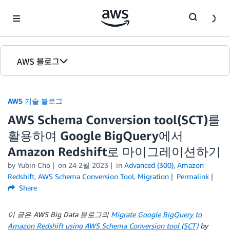
Skip to Main Content
AWS 블로그
홈
AWS 기술 블로그
에디션
AWS Schema Conversion tool(SCT)를
활용하여 Google BigQuery에서
Amazon Redshift로 마이그레이션하기
by Yubin Cho
on
24 2월 2023
in
Advanced (300)
,
Amazon
Redshift
,
AWS Schema Conversion Tool
,
Migration
Permalink
Share
이 글은 AWS Big Data 블로그의
Migrate Google BigQuery to
Amazon Redshift using AWS Schema Conversion tool (SCT)
by