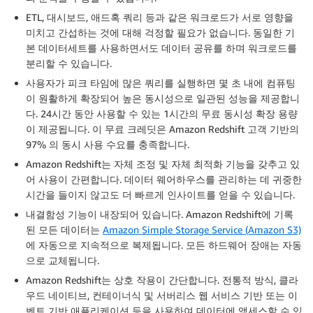
ETL, 대시보드, 애드혹 쿼리 등과 같은 워크로드가 서로 영향을
미치고 간섭하는 것에 대해 걱정할 필요가 없습니다. 동일한 기
본 데이터세트를 사용하면서도 데이터 공유를 하며
워크로드를
분리
할 수 있습니다.
사용자가 피크 타임에 많은 쿼리를 실행하면 몇 초 내에 컴퓨팅
이 원활하게 확장되어 높은 동시성으로 일관된 성능을 제공합니
다. 24시간 동안 사용할 수 있는 1시간의 무료 동시성 확장 용량
이 제공됩니다. 이 무료 크레딧은 Amazon Redshift 고객 기반의
97% 의 동시 사용 수요를 충족합니다.
Amazon Redshift는
자체 조정 및 자체 최적화
기능을 갖추고 있
어 사용이 간편합니다. 데이터 웨어하우스를 관리하는 데 귀중한
시간을 들이지 않고도 더 빠르게 인사이트를 얻을 수 있습니다.
내결함성
기능이 내장되어 있습니다. Amazon Redshift에 기록
된 모든 데이터는
Amazon Simple Storage Service (Amazon S3)
에 자동으로 지속적으로 복제됩니다. 모든 하드웨어 장애는 자동
으로 교체됩니다.
Amazon Redshift는
상호 작용이 간단
합니다. 전통적 방식, 클라
우드 네이티브, 컨테이너식 및 서버리스 웹 서비스 기반 또는 이
벤트 기반 애플리케이션 등을 사용하여 데이터에 액세스할 수 있