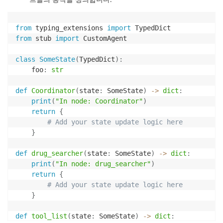
        logger
.
error
(
f"Business Report 검색 중 오류 
        final_response 
=
 result
[
"content"
]
[
-
1
]
[
"text
from
 typing_extensions 
import
# ④ LangGraph State의 s3_path 속성 업데이트, 
from
 stub 
import
 CustomAgent

return
 Command
(
        update
=
{
class
SomeState
(
TypedDict
)
:
**
contents
,
    foo
:
str
"s3_paths"
:
 s3_paths
,
}
,
def
Coordinator
(
state
:
 SomeState
)
-
>
dict
:
        goto
=
"__end__"
,
print
(
"In node: Coordinator"
)
)
return
{
# Add your state update logic here
}
def
drug_searcher
(
state
:
 SomeState
)
-
>
dict
:
print
(
"In node: drug_searcher"
)
return
{
# Add your state update logic here
}
def
tool_list
(
state
:
 SomeState
)
-
>
dict
: