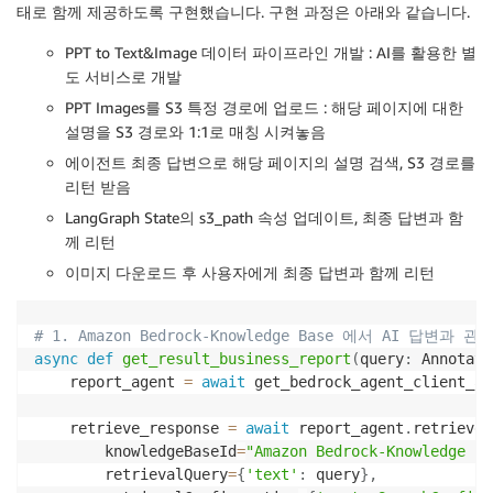
    headers 
=
{
태로 함께 제공하도록 구현했습니다. 구현 과정은 아래와 같습니다.
"User-Agent"
:
"Mozilla/5.0 (Windows NT 10.0;
}
PPT to Text&Image 데이터 파이프라인 개발 : AI를 활용한 별
도 서비스로 개발
try
:
PPT Images를 S3 특정 경로에 업로드 : 해당 페이지에 대한
async
with
 aiohttp
.
ClientSession
(
)
as
 sessio
설명을 S3 경로와 1:1로 매칭 시켜놓음
async
with
 session
.
get
(
url
,
 params
=
param
에이전트 최종 답변으로 해당 페이지의 설명 검색, S3 경로를
                response
.
raise_for_status
(
)
리턴 받음
                html_content 
=
await
 response
.
text
(
)
                soup 
=
 BeautifulSoup
(
html_content
,
'
LangGraph State의 s3_path 속성 업데이트, 최종 답변과 함
께 리턴
        table 
=
 soup
.
find
(
'table'
,
 class_
=
[
'dr_table
이미지 다운로드 후 사용자에게 최종 답변과 함께 리턴
if
not
 table
:
return
f"No results found for 
{
drug_name
# 1. Amazon Bedrock-Knowledge Base 에서 AI 답변
        rows 
=
 table
.
find_all
(
'tr'
)
async
def
get_result_business_report
(
query
:
 Annotate
        item_code 
=
""
    report_agent 
=
await
 get_bedrock_agent_client_as
        result 
=
[
]
for
 row 
in
 rows
[
1
:
]
:
    retrieve_response 
=
await
 report_agent
.
retrieve
(
            columns 
=
 row
.
find_all
(
'td'
)
        knowledgeBaseId
=
"Amazon Bedrock-Knowledge Ba
            item_name 
=
""
;
 company 
=
""
;
 approval_d
        retrievalQuery
=
{
'text'
:
 query
}
,
            cancel_status 
=
""
;
 cancel_date 
=
""
;
 dr