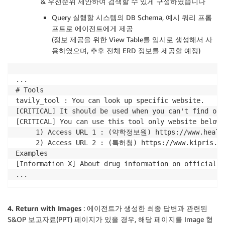
& 우선순위 제안하여 검색할 수 있게 구성하였습니다
return
"AWS Knowledge Base에서 관련 정
            recipe 
=
 soup
.
find
(
'div'
,
id
=
'scroll_02'
Query 실행할 시스템의 DB Schema, 예시 쿼리 프롬
except
 Exception 
as
 e
:
raise
프트로 에이전트에게 제공
f"Bedrock-KB 호출 에러 발생 : 
{
e
}
"
            result_text 
=
f"품목기준코드: 
{
product_co
finally
:
(정보 제공을 위한 View Table를 임시로 생성해서 사
            result_text 
+=
f"표준코드 리스트: 
{
', '
.
j
import
 aioboto3

용하였으며, 추후 전체 ERD 정보를 제공할 예정)
            result_text 
+=
f"사용기간: 
{
usage_period
}
if
isinstance
(
bedrock_agent
,
 aioboto3
.
Sessio
            result_text 
+=
f"보험약가: 
{
usage_pirce
}
"
await
 bedrock_agent
.
close
(
)
            result_text 
+=
f"위탁제조업체: 
{
consign_m
...

return
 result
            result_text 
+=
f"효능효과: 
{
effect_div
}
"
# Tools

            result_text 
+=
f"포장정보: 
{
packing_infor
tavily_tool : You can look up specific website.

            result_text 
+=
f"원료약품 및 분량/주성분/
[CRITICAL] It should be used when you can't find out
[CRITICAL] You can use this tool only website below :
return
 result_text

     1) Access URL 1 : (약학정보원) https://www.health
except
 aiohttp
.
ClientError 
as
 e
:
     2) Access URL 2 : (특허청) https://www.kipris.or
return
f"Error fetching data from MFDS w
Examples

[Information X] About drug information on official t
    url 
=
"https://nedrug.mfds.go.kr/searchDrug"
...
    params 
=
{
"itemName"
:
 drug_name

}
4. Return with Images
: 에이전트가 생성한 최종 답변과 관련된
S&OP 보고자료(PPT) 페이지가 있을 경우, 해당 페이지를 Image 형