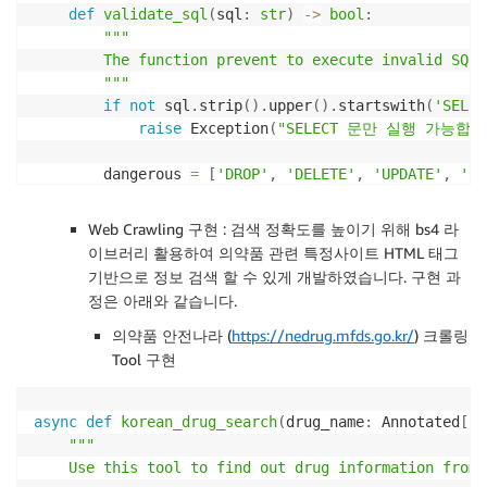
def
validate_sql
(
sql
:
str
)
-
>
bool
:
"""

        The function prevent to execute invalid SQL 
        """
if
not
 sql
.
strip
(
)
.
upper
(
)
.
startswith
(
'SELEC
raise
 Exception
(
"SELECT 문만 실행 가능합니
        dangerous 
=
[
'DROP'
,
'DELETE'
,
'UPDATE'
,
'IN
for
 keyword 
in
 dangerous
:
if
 keyword 
in
 sql
.
upper
(
)
:
Web Crawling 구현 : 검색 정확도를 높이기 위해 bs4 라
raise
 Exception
(
f"보안상 
{
keyword
}
 
이브러리 활용하여 의약품 관련 특정사이트 HTML 태그
return
True
기반으로 정보 검색 할 수 있게 개발하였습니다. 구현 과
정은 아래와 같습니다.
if
not
 query
:
return
f"It is not existed SQL."
의약품 안전나라 (
https://nedrug.mfds.go.kr/
) 크롤링
Tool 구현
try
:
        conn 
=
await
 asyncpg
.
connect
(
async
def
korean_drug_search
(
drug_name
:
 Annotated
[
st
            host
=
os
.
getenv
(
'DB_HOST'
)
,
"""

            port
=
os
.
getenv
(
'DB_PORT'
)
,
    Use this tool to find out drug information from 
            database
=
os
.
getenv
(
'DB_NAME'
)
,