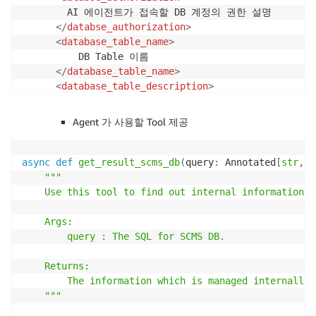
        AI 에이전트가 접속할 DB 계정의 권한 설명

</
databse_authorization
>
<
database_table_name
>
          DB Table 이름

</
database_table_name
>
<
database_table_description
>
      DB Table 설명  

</
database_table_description
>
Agent 가 사용할 Tool 제공
<
database_table
>
<
columns
>
<
columns1
>
 Column1 설명.. 
</
columns1
>
async
def
get_result_scms_db
(
query
:
 Annotated
[
str
,
"
<
columns2
>
 Column2 설명.. 
</
columns2
>
"""

            ...

    Use this tool to find out internal information f
</
columns
>
</
database_table
>
    Args:

</
scms_system_information
>
        query : The SQL for SCMS DB.

    Returns:

        The information which is managed inte
    """