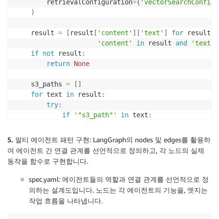
        retrievalConfiguration
=
{
'vectorSearchConfigu
if
len
(
columns
)
>=
10
:
)
                item_name 
=
 columns
[
1
]
.
find
(
'a'
)
.
tex
                company 
=
 columns
[
3
]
.
text
.
strip
(
)
.
re
    result 
=
[
result
[
'content'
]
[
'text'
]
for
 result 
i
                item_code 
=
 columns
[
5
]
.
text
.
strip
(
)
.
'content'
in
 result 
and
'text'
                approval_date 
=
 columns
[
7
]
.
text
.
stri
if
not
 result
:
                cancel_status 
=
 columns
[
9
]
.
text
.
stri
return
None
                cancel_date 
=
 columns
[
10
]
.
text
.
strip
                drug_api 
=
 columns
[
11
]
.
text
.
strip
(
)
    s3_paths 
=
[
]
for
 text 
in
 result
:
            result_item 
=
{
try
:
"품목기준코드"
:
 item_code
,
if
'"s3_path"'
in
 text
:
"제품명"
:
 item_name
,
                s3_path_match 
=
 re
.
search
(
r'"s3_path
"업체명"
:
 company
,
if
 s3_path_match
:
5. 멀티 에이전트 패턴 구현
: LangGraph의 nodes 및 edges를 활용하
"허가일"
:
 approval_date
,
                    s3_paths
.
append
(
s3_path_match
.
gr
여 에이전트 간 연결 관계를 선언적으로 정의하고, 각 노드의 실제
"취소/취하"
:
 cancel_status
,
except
 Exception 
as
 e
:
동작을 함수로 구현합니다.
"취소/취하일자"
:
 cancel_date
,
print
(
f"s3_path 추출 중 오류: 
{
e
}
"
)
"주성분/주원료"
:
 drug_api
,
continue
spec.yaml: 에이전트들의 역할과 연결 관계를 선언적으로 정
"상세정보"
:
""
의하는 설계도입니다. 노드는 각 에이전트의 기능을, 엣지는
}
await
 report_agent
.
close
(
)
작업 흐름을 나타냅니다.
            result_item
[
"상세정보"
]
=
await
 get_mfds_
if
 s3_paths
: