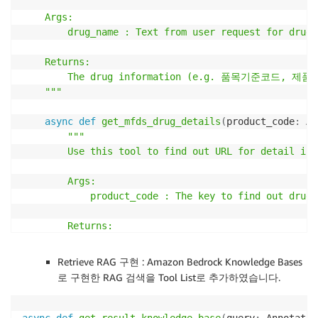
            user
=
os
.
getenv
(
'DB_USER'
)
,
    Args:

            password
=
os
.
getenv
(
'DB_PASSWORD'
)
        drug_name : Text from user request for drug

)
    Returns:

        validate_sql
(
query
)
        The drug information (e.g. 품목기준코드
        rows 
=
await
 conn
.
fetch
(
query
)
    """
        results 
=
"\n"
.
join
(
[
str
(
row
)
for
 row 
in
 row
async
def
get_mfds_drug_details
(
product_code
:
 An
await
 conn
.
close
(
)
"""

return
 results

        Use this tool to find out URL for detail i
except
 BaseException 
as
 e
:
return
f"Error fetching data from SCMS DB: 
{
        Args:

            product_code : The key to find out drug 
        Returns:

            URL for detail drugs information.

        """
Retrieve RAG 구현 : Amazon Bedrock Knowledge Bases
        url 
=
f"https://nedrug.mfds.go.kr/pbp/CCBBB0
로 구현한 RAG 검색을 Tool List로 추가하였습니다.
try
:
async
with
 aiohttp
.
ClientSession
(
)
as
 se
async
def
get_result_knowledge_base
(
query
:
 Annotated