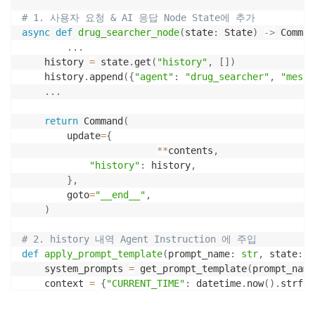
# 1. 사용자 요청 & AI 응답 Node State에 추가
async
def
drug_searcher_node
(
state
:
 State
)
-
>
 Comman
.
.
.
    history 
=
 state
.
get
(
"history"
,
[
]
)
    history
.
append
(
{
"agent"
:
"drug_searcher"
,
"messa
.
.
.
return
 Command
(
        update
=
{
**
contents
,
"history"
:
 history
,
}
,
        goto
=
"__end__"
,
)
# 2. history 내역 Agent Instruction 에 주입
def
apply_prompt_template
(
prompt_name
:
str
,
 state
:
 A
    system_prompts 
=
 get_prompt_template
(
prompt_name
    context 
=
{
"CURRENT_TIME"
:
 datetime
.
now
(
)
.
strfti
try
:
        system_prompts 
=
 system_prompts
.
format
(
**
con