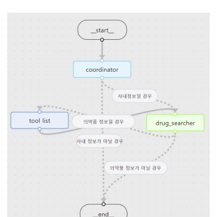
print
(
"In node: tool list"
)
return
{
# Add your state update logic here
}
def
 사내정보_여부
(
state
:
 SomeState
)
-
>
str
:
print
(
"In condition: 사내정보 여부"
)
raise
 NotImplementedError
(
"Implement me."
)
def
 의약품_정보
(
state
:
 SomeState
)
-
>
str
:
print
(
"In condition: 의약품 정보"
)
raise
 NotImplementedError
(
"Implement me."
)
agent 
=
 CustomAgent
(
    state_schema
=
SomeState
,
    impl
=
[
(
"Coordinator"
,
 Coordinator
)
,
(
"drug_searcher"
,
 drug_searcher
)
,
(
"tool_list"
,
 tool_list
)
,
(
"사내정보 여부"
,
 사내정보_여부
)
,
(
"의약품 정보"
,
 의약품_정보
)
,
]
,