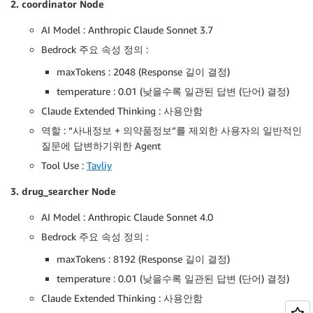
2. coordinator Node
except
 BaseException 
as
 e
:
raise
(
"System Prompts 변환 오류 발생 : "
,
 e
)
AI Model : Anthropic Claude Sonnet 3.7
Bedrock 주요 속성 정의 :
    system_prompts 
=
 bedrock_utils
.
get_system_prompt
return
maxTokens : 2048 (Response 길이 결정)
 system_prompts
,
 state
[
"messages"
]
temperature : 0.01 (낮을수록 일관된 답변 (단어) 결정)
# 3. drug_searcher.md (Agent Instruction 파일)
Claude Extended Thinking : 사용안함
.
.
.
# Previous Context Instructions 
역할 : “사내정보 + 의약품정보”를 제외한 사용자의 일반적인
{
PREVIOUS_CONTEXT
}
질문에 답변하기위한 Agent
.
.
.
Tool Use :
Tavliy
3. drug_searcher Node
AI Model : Anthropic Claude Sonnet 4.0
Bedrock 주요 속성 정의 :
maxTokens : 8192 (Response 길이 결정)
temperature : 0.01 (낮을수록 일관된 답변 (단어) 결정)
Claude Extended Thinking : 사용안함