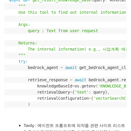
async
with
 session
.
get
(
url
)
as
 respo
"""

                    response
.
raise_for_status
(
)
    Use this tool to find out internal information f
                    html_content 
=
await
 response
.
te
                    soup 
=
 BeautifulSoup
(
html_conten
    Args:

        query : Text from user request

            consign_manufact_row 
=
 soup
.
find
(
'th'
,
 s
            consign_manufact 
=
 consign_manufact_row
.
    Returns:

            standard_code_row 
=
 soup
.
find
(
'th'
,
 stri
        The internal information( e.g., 사업계획 매
            standard_codes 
=
 standard_code_row
.
find
(
    """
            usage_period_row 
=
 soup
.
find
(
'th'
,
 strin
try
:
            usage_period 
=
 usage_period_row
.
find
(
'td
        bedrock_agent 
=
await
 get_bedrock_agent_clie
            usage_pirce_row 
=
 soup
.
find
(
'th'
,
 string
            usage_pirce 
=
 usage_pirce_row
.
find
(
'td'
)
        retrieve_response 
=
await
 bedrock_agent
.
retr
            knowledgeBaseId
=
os
.
getenv
(
'KNOWLEDGE_BAS
            retrievalQuery
=
{
'text'
:
 query
}
,
            effect_div 
=
 soup
.
find
(
'div'
,
id
=
'_ee_do
            retrievalConfiguration
=
{
'vectorSearchCon
            dosage 
=
 soup
.
find
(
'div'
,
id
=
'_ud_doc'
)
)
            packing_information_row 
=
 soup
.
find
(
'th'
        result 
=
[
result
[
'content'
]
[
'text'
]
for
 resu
            packing_information 
=
 packing_informatio
'content'
in
 result 
and
'te
Tavily : 에이전트 프롬프트에 의약품 관련 사이트 리스트
'td'
)
.
text
.
strip
(
)
if
 packing_inform
if
not
 result
: