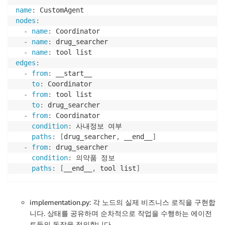
            result
.
append
(
result_item
)
        unique_s3_paths 
=
list
(
set
(
s3_paths
)
)
name
:
return
 result

return
"\n"
.
join
(
unique_s3_paths
)
nodes
:
else
:
-
name
:
 Coordinator  

except
 aiohttp
.
ClientError 
as
 e
:
return
None
-
name
:
 drug_searcher

return
f"Error occurred while fetching data:
-
name
:
# 2. drug_searcher Node에서 S3경로 리턴받는 부분      
edges
:
async
def
drug_searcher_node
(
state
:
 State
)
-
>
 Comman
-
from
:
 __start__

.
.
.
to
:
 Coordinator

      s3_paths 
=
""
-
from
:
 tool list

try
:
to
:
 drug_searcher

        logger
.
info
(
f"
{
Colors
.
BLUE
}
===== Business 
-
from
:
 Coordinator

        business_report_result 
=
await
 get_result_bu
condition
:
 사내정보 여부

paths
:
[
drug_searcher
,
 __end__
]
# ③ 에이전트 최종 답변으로 해당 페이지의 설명 검
-
from
:
 drug_searcher

if
 business_report_result
:
condition
:
 의약품 정보

            logger
.
info
(
f"
{
Colors
.
BLUE
}
Business R
paths
:
[
__end__
,
 tool list
]
            s3_paths 
=
 business_report_result
.
split
(
else
:
            logger
.
info
(
f"
{
Colors
.
BLUE
}
Business R
implementation.py: 각 노드의 실제 비즈니스 로직을 구현합
        final_response 
=
 result
[
"content"
]
[
-
1
]
[
"text
니다. 상태를 공유하며 순차적으로 작업을 수행하는 에이전
except
 Exception 
as
 e
:
트들의 동작을 정의합니다.