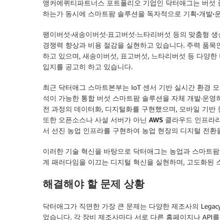
앵커에퀴티파트너스
포트폴리오 기업인 닥터애그는 버섯 종
하는가 동시에
스마트팜 솔루션을 독자적으로 기획·개발·운
팽이버섯·새송이버섯·표고버섯·느타리버섯 등의 맞춤형 생
경쟁력 향상과 비용 절감을 실현하고 있습니다. 주력 품목인
하고 있으며, 새송이버섯, 표고버섯, 느타리버섯 등 다양
입지를 공고히 하고 있습니다.
최근 닥터애그 스마트본부는 IoT 센서 기반 실시간 환경 모
석이 가능한 통합 버섯 스마트팜 솔루션을 자체 개발·운영
전 과정의 데이터화, 디지털화를 구현했으며, 모바일 기반
또한
오픈소스나 사설 서버가 아닌 AWS 클라우드 인프라
서 선진 농업 인프라를 구현
하여 농업 현장의 디지털 전환
이러한 기술 혁신을 바탕으로 닥터애그는 농업과 스마트팜 
계 패러다임을 이끄는 디지털 혁신을 실현하며, 고도화된 
해결해야 할 문제 상황
닥터애그가 직면한 가장 큰 문제는 다양한 제조사의 Leg
었습니다. 각 장비 제조사마다 서로 다른 홈페이지나 API