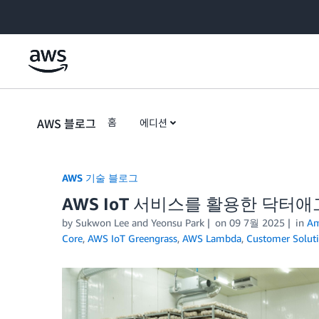
Skip to Main Content
AWS 블로그
홈
에디션
AWS 기술 블로그
AWS IoT 서비스를 활용한 닥터
by Sukwon Lee and Yeonsu Park
on
09 7월 2025
in
Am
Core
,
AWS IoT Greengrass
,
AWS Lambda
,
Customer Solut