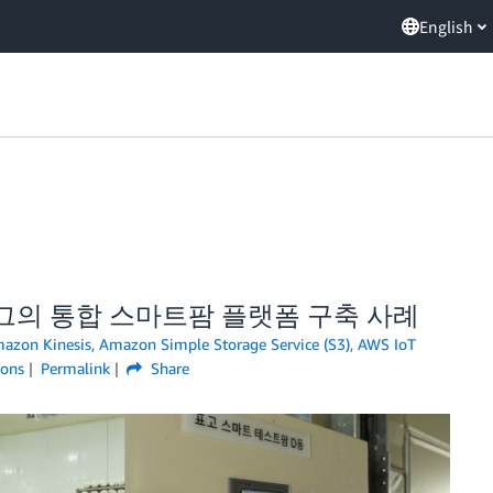
English
애그의 통합 스마트팜 플랫폼 구축 사례
azon Kinesis
,
Amazon Simple Storage Service (S3)
,
AWS IoT
ions
Permalink
Share