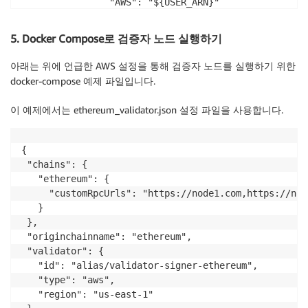
                "AWS": "${USER_ARN}"

            },

            "Action": [

5. Docker Compose로 검증자 노드 실행하기
                "s3:DeleteObject",

                "s3:PutObject"

아래는 위에 언급한 AWS 설정을 통해 검증자 노드를 실행하기 위한
            ],

docker-compose 예제 파일입니다.
            "Resource": "${BUCKET_ARN}/*"

        }

이 예제에서는 ethereum_validator.json 설정 파일을 사용합니다.
    ]

{

 "chains": {

   "ethereum": {

     "customRpcUrls": "https://node1.com,https://nod
   }

 },

 "originchainname": "ethereum",

 "validator": {

   "id": "alias/validator-signer-ethereum",

   "type": "aws",

   "region": "us-east-1"
