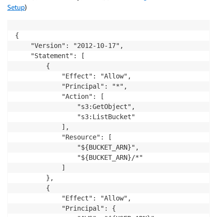
Setup
)
{

    "Version": "2012-10-17",

    "Statement": [

        {

            "Effect": "Allow",

            "Principal": "*",

            "Action": [

                "s3:GetObject",

                "s3:ListBucket"

            ],

            "Resource": [

                "${BUCKET_ARN}",

                "${BUCKET_ARN}/*"

            ]

        },

        {

            "Effect": "Allow",

            "Principal": {
