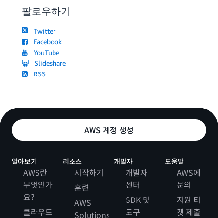
팔로우하기
Twitter
Facebook
YouTube
Slideshare
RSS
AWS 계정 생성
알아보기
리소스
개발자
도움말
AWS란
시작하기
개발자
AWS에
무엇인가
센터
문의
훈련
요?
SDK 및
지원 티
AWS
클라우드
도구
켓 제출
Solutions