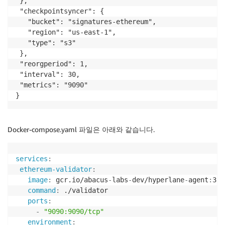
 },

 "checkpointsyncer": {

   "bucket": "signatures-ethereum",

   "region": "us-east-1",

   "type": "s3"

 },

 "reorgperiod": 1,

 "interval": 30,

 "metrics": "9090"

Docker-compose.yaml 파일은 아래와 같습니다.
services
:
ethereum-validator
:
image
:
 gcr.io/abacus
-
labs
-
dev/hyperlane
-
agent
:
3ad
command
:
 ./validator

ports
:
-
"9090:9090/tcp"
environment
: