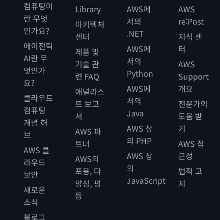
컴퓨팅이
Library
AWS에
AWS
란 무엇
서의
re:Post
아키텍처
인가요?
.NET
센터
지식 센
에이전틱
AWS에
터
제품 및
AI란 무
서의
기술 관
AWS
엇인가
Python
련 FAQ
Support
요?
AWS에
개요
애널리스
클라우드
서의
트 보고
전문가의
컴퓨팅
Java
서
도움 받
개념 허
AWS 상
기
AWS 파
브
의 PHP
트너
AWS 접
AWS 클
AWS 상
근성
AWS의
라우드
의
포용, 다
법적 고
보안
JavaScript
양성, 평
지
새로운
등
소식
블로그