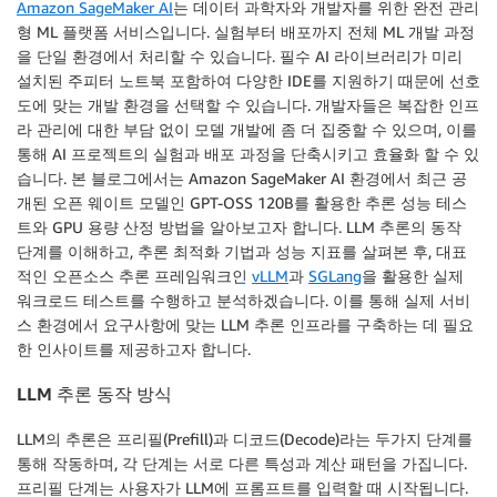
Amazon SageMaker AI
는 데이터 과학자와 개발자를 위한 완전 관리
형 ML 플랫폼 서비스입니다. 실험부터 배포까지 전체 ML 개발 과정
을 단일 환경에서 처리할 수 있습니다. 필수 AI 라이브러리가 미리
설치된 주피터 노트북 포함하여 다양한 IDE를 지원하기 때문에 선호
도에 맞는 개발 환경을 선택할 수 있습니다. 개발자들은 복잡한 인프
라 관리에 대한 부담 없이 모델 개발에 좀 더 집중할 수 있으며, 이를
통해 AI 프로젝트의 실험과 배포 과정을 단축시키고 효율화 할 수 있
습니다. 본 블로그에서는 Amazon SageMaker AI 환경에서 최근 공
개된 오픈 웨이트 모델인 GPT-OSS 120B를 활용한 추론 성능 테스
트와 GPU 용량 산정 방법을 알아보고자 합니다. LLM 추론의 동작
단계를 이해하고, 추론 최적화 기법과 성능 지표를 살펴본 후, 대표
적인 오픈소스 추론 프레임워크인
vLLM
과
SGLang
을 활용한 실제
워크로드 테스트를 수행하고 분석하겠습니다. 이를 통해 실제 서비
스 환경에서 요구사항에 맞는 LLM 추론 인프라를 구축하는 데 필요
한 인사이트를 제공하고자 합니다.
LLM 추론 동작 방식
LLM의 추론은 프리필(Prefill)과 디코드(Decode)라는 두가지 단계를
통해 작동하며, 각 단계는 서로 다른 특성과 계산 패턴을 가집니다.
프리필 단계는 사용자가 LLM에 프롬프트를 입력할 때 시작됩니다.