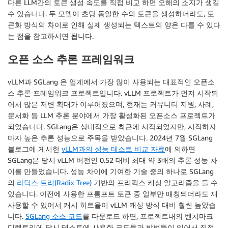
다른 LLM간의 토큰 생성 속도를 직접 비교 하면 오해의 소지가 생길
수 있습니다. 두 모델이 초당 동일한 수의 토큰을 생성하더라도, 토
큰화 방식의 차이로 인해 실제 생성되는 텍스트의 양은 다를 수 있다
는 점을 참고하시면 됩니다.
오픈 소스 추론 프레임워크
vLLM과 SGLang 은 업계에서 가장 많이 사용되는 대표적인 오픈소
스 추론 프레임워크 프로젝트입니다. vLLM 프로젝트가 먼저 시작되
어서 많은 저변 확대가 이루어졌으며, 현재는 커뮤니티 지원, 사례,
문서화 등 LLM 추론 분야에서 가장 활성화된 오픈소스 프로젝트가
되었습니다. SGLang은 상대적으로 최근에 시작되었지만, 시작하자
마자 높은 추론 성능으로 주목을 받았습니다. 2024년 7월 SGLang
블로그에 게시한
vLLM과의 성능 테스트 비교 자료
에 의하면
SGLang은 당시 vLLM 버전인 0.52 대비 최대 약 3배의 추론 성능 차
이를 만들었습니다. 성능 차이에 기여한 기술 중의 하나로 SGLang
의
라딕스 트리(Radix Tree)
기반의 프리픽스 캐싱 알고리즘을 들 수
있습니다. 이전에 사용한 프롬프트 토큰 중 일부만 매칭되더라도 재
사용할 수 있어서 캐시 히트율이 vLLM 캐싱 방식 대비 훨씬 높았습
니다.
SGLang 소스 코드
를 다운로드 하면, 프로젝트내의 벤치마크
디렉토리에 당시 테스트에 사용한 코드들과 방법들이 있어서 직접