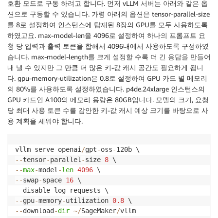
호환 모드로 구동 하려고 합니다. 먼저 vLLM 서버는 아래와 같은 옵
션으로 구동할 수 있습니다. 가령 아래의 옵션은 tensor-parallel-size
를 8로 설정하여 인스턴스에 탑재된 8장의 GPU를 모두 사용하도록
하였고요. max-model-len을 4096로 설정하여 하나의 프롬프트 요
청 당 입력과 출력 토큰을 합해서 4096내에서 사용하도록 구성하였
습니다. max-model-length를 크게 설정할 수록 더 긴 응답을 만들어
내 낼 수 있지만 그 만큼 더 많은 키-값 캐시 공간도 필요하게 됩니
다. gpu-memory-utilization은 0.8로 설정하여 GPU 카드 별 메모리
의 80%를 사용하도록 설정하였습니다. p4de.24xlarge 인스턴스의
GPU 카드인 A100의 메모리 용량은 80GB입니다. 모델의 크기, 요청
당 최대 사용 토큰 수를 감안한 키-값 캐시 예상 크기를 바탕으로 사
용 계획을 세워야 합니다.
vllm serve openai
/
gpt
-
oss
-
-
-
tensor
-
parallel
-
size 
8
-
-
max
-
model
-
len
4096
-
-
swap
-
space 
16
-
-
disable
-
log
-
-
-
gpu
-
memory
-
utilization 
0.8
-
-
download
-
dir
~
/
SageMaker
/
vllm