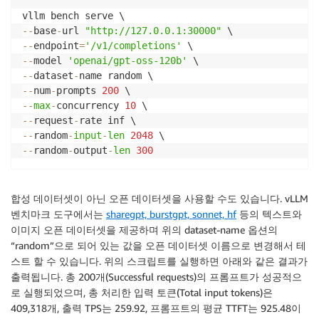
-
-
base
-
url 
"http://127.0.0.1:30000"
-
-
endpoint
=
'/v1/completions'
-
-
model 
'openai/gpt-oss-120b'
-
-
dataset
-
-
-
num
-
prompts 
200
-
-
max
-
concurrency 
10
-
-
request
-
-
-
random
-
input
-
len
2048
-
-
random
-
output
-
len
300
합성 데이터셋이 아닌 오픈 데이터셋을 사용할 수도 있습니다. vLLM
벤치마크 도구에서는
sharegpt, burstgpt, sonnet, hf
등의 텍스트와
이미지 오픈 데이터셋을 제공하며 위의 dataset-name 옵션의
“random”으로 되어 있는 값을 오픈 데이터셋 이름으로 변경해서 테
스트 할 수 있습니다. 위의 스크립트를 실행하면 아래와 같은 결과가
출력됩니다. 총 200개(Successful requests)의 프롬프트가 성공적으
로 실행되었으며, 총 처리한 입력 토큰(Total input tokens)은
409,318개, 출력 TPS는 259.92, 프롬프트의 평균 TTFT는 925.48이