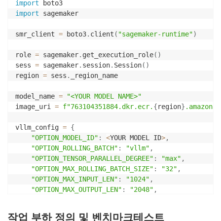
import
import
 sagemaker 

smr_client 
=
 boto3
.
client
(
"sagemaker-runtime"
)
role 
=
 sagemaker
.
get_execution_role
(
)
sess 
=
 sagemaker
.
session
.
Session
(
)
region 
=
 sess
.
_region_name

model_name 
=
"<YOUR MODEL NAME>"
image_uri 
=
f"763104351884.dkr.ecr.
{
region
}
.amazonaw
vllm_config 
=
{
"OPTION_MODEL_ID"
:
<
YOUR MODEL ID
>
,
"OPTION_ROLLING_BATCH"
:
"vllm"
,
"OPTION_TENSOR_PARALLEL_DEGREE"
:
"max"
,
"OPTION_MAX_ROLLING_BATCH_SIZE"
:
"32"
,
"OPTION_MAX_INPUT_LEN"
:
"1024"
,
"OPTION_MAX_OUTPUT_LEN"
:
"2048"
,
"OPTION_MAX_MODEL_LEN"
:
"2048"
,
"OPTION_DTYPE"
:
"fp16"
작업 부하 정의 및 벤치마크테스트
}