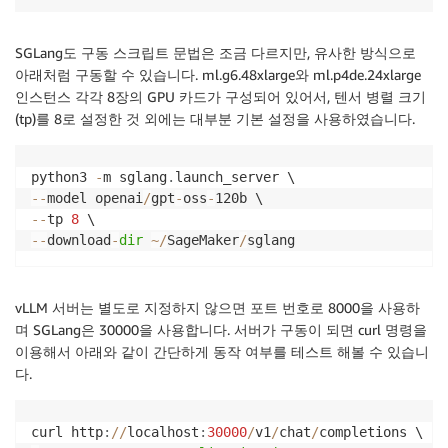
SGLang도 구동 스크립트 문법은 조금 다르지만, 유사한 방식으로
아래처럼 구동할 수 있습니다. ml.g6.48xlarge와 ml.p4de.24xlarge
인스턴스 각각 8장의 GPU 카드가 구성되어 있어서, 텐서 병렬 크기
(tp)를 8로 설정한 것 외에는 대부분 기본 설정을 사용하였습니다.
python3 
-
m sglang
.
-
-
model openai
/
gpt
-
oss
-
-
-
tp 
8
-
-
download
-
dir
~
/
SageMaker
/
sglang
vLLM 서버는 별도로 지정하지 않으면 포트 번호로 8000을 사용하
며 SGLang은 30000을 사용합니다. 서버가 구동이 되면 curl 명령을
이용해서 아래와 같이 간단하게 동작 여부를 테스트 해볼 수 있습니
다.
curl http
:
//
localhost
:
30000
/
v1
/
chat
/