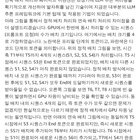
획기적으로 개선하여 발자취를 남긴 기술이며 지금은 대부분의 LLM
추론 프레임워크에 기본 탑재 및 적용된 기법이 되었습니다.
아래 그림을 통해서 정적 배치 처리와 연속 배치 처리의 차이점을 좀
더 설명드리겠습니다. GPU에서 한번에 동시 처리할 수 있는 시퀀스
(프롬프트 요청)의 수가 배치 크기입니다. 여기에서는 배치 크기를 4
로 가정하였습니다. 노란색은 프리필 단계의 토큰이고, 파란색은 디
코드 단계의 토큰을 의미합니다. 위의 정적 배치 그림을 보면, 시간
축 T1부터 T5까지 4개의 시퀀스(S1, S2, S3, S4)가 처리됩니다. T5 시
점에서 시퀀스 S3은 End 토큰으로 완료되었지만, 배치 내의 다른 시
퀀스 S1, S2, S4가 아직 완료되지 않았습니다. 정적 배치 방식에서는
배치 내 모든 시퀀스가 완료될 때까지 기다려야 하므로, S3이 완료
된 후에도 S1, S2, S4가 모두 End에 도달하기까지 새로운 시퀀스를
받아들일 수 없습니다. 오른쪽 그림을 보면 T6, T7, T8 시점에 빈 슬
롯이 발생하면서 GPU 자원이 낭비되는 것을 확인할 수 있습니다. 동
일 배치 내의 시퀀스 4개의 길이, 즉 토큰 수가 모두 같으면 문제가
없겠지만 현실적으로는 다르기 때문에 정적 배치에서 GPU 자원 낭
비는 필연적입니다. 반면 아래의 연속 배치 그림에서는 동일하게 T5
시점에서 S3 시퀀스가 End 토큰으로 완료되지만, 즉시 새로운 시퀀
스 S5가 배치에 추가되어 T6부터 처리가 시작됩니다. T6 시점에서
는 S1이 완료되어 새로운 시퀀스 S6이 추가되고, T7에서 S4가 완료