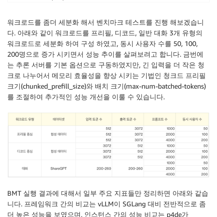
-
-
-
-
-
-
-
-
-
-
-
-
-
-
-
Inter
-
token Latency
-
-
-
-
-
-
-
-
-
-
-
-
-
-
-
-
Mean ITL 
(
ms
)
:
34.72
워크로드를 좀더 세분화 해서 벤치마크 테스트를 진행 해보겠습니
Median ITL 
(
ms
)
:
19.01
다. 아래와 같이 워크로드를 프리필, 디코드, 일반 대화 3개 유형의
P99 ITL 
(
ms
)
:
518.76
워크로드로 세분화 하여 구성 하였고, 동시 사용자 수를 50, 100,
200명으로 증가 시키면서 성능 추이를 살펴보려고 합니다. 금번에
는 추론 서버를 기본 옵션으로 구동하였지만, 긴 입력을 더 작은 청
크로 나누어서 메모리 효율성을 향상 시키는 기법인 청크드 프리필
크기(chunked_prefill_size)와 배치 크기(max-num-batched-tokens)
를 조절하여 추가적인 성능 개선을 이룰 수 있습니다.
BMT 실행 결과에 대해서 일부 주요 지표들만 정리하면 아래와 같습
니다. 프레임워크 간의 비교는 vLLM이 SGLang 대비 전반적으로 좀
더 높은 성능을 보였으며, 인스턴스 간의 성능 비교는 p4de가