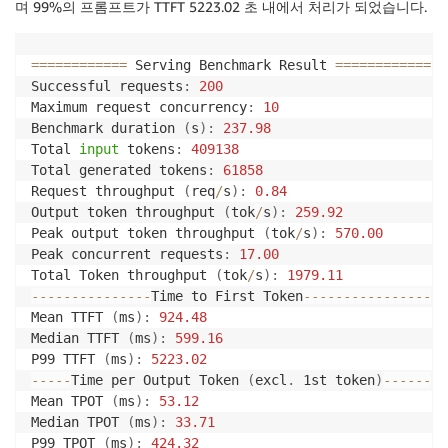
며 99%의 프롬프트가 TTFT 5223.02 초 내에서 처리가 되었습니다.
==
==
==
==
==
==
 Serving Benchmark Result 
==
==
==
==
==
==
Successful requests
:
200
Maximum request concurrency
:
10
Benchmark duration 
(
s
)
:
237.98
Total 
input
 tokens
:
409138
Total generated tokens
:
61858
Request throughput 
(
req
/
s
)
:
0.84
Output token throughput 
(
tok
/
s
)
:
259.92
Peak output token throughput 
(
tok
/
s
)
:
570.00
Peak concurrent requests
:
17.00
Total Token throughput 
(
tok
/
s
)
:
1979.11
-
-
-
-
-
-
-
-
-
-
-
-
-
-
-
Time to First Token
-
-
-
-
-
-
-
-
-
-
-
-
-
-
-
-
Mean TTFT 
(
ms
)
:
924.48
Median TTFT 
(
ms
)
:
599.16
P99 TTFT 
(
ms
)
:
5223.02
-
-
-
-
-
Time per Output Token 
(
excl
.
 1st token
)
-
-
-
-
-
-
Mean TPOT 
(
ms
)
:
53.12
Median TPOT 
(
ms
)
:
33.71
P99 TPOT 
(
ms
)
:
424.32