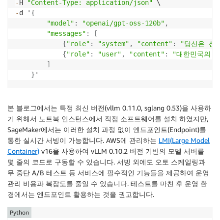
-
H 
"Content-Type: application/json"
-
d '
{
"model"
:
"openai/gpt-oss-120b"
,
"messages"
:
[
{
"role"
:
"system"
,
"content"
:
"당신은 신
{
"role"
:
"user"
,
"content"
:
"대한민국의 
]
}
'
본 블로그에서는 특정 최신 버전(vllm 0.11.0, sglang 0.53)을 사용하
기 위해서 노트북 인스턴스에서 직접 소프트웨어를 설치 하였지만,
SageMaker에서는 이러한 설치 과정 없이 엔드포인트(Endpoint)를
통한 실시간 서빙이 가능합니다. AWS에 관리하는
LMI(Large Model
Container)
v16을 사용하여 vLLM 0.10.2 버전 기반의 모델 서버를
몇 줄의 코드로 구동할 수 있습니다. 서빙 외에도 오토 스케일링과
무 중단 A/B 테스트 등 서비스에 필수적인 기능들을 제공하여 운영
관리 비용과 복잡도를 줄일 수 있습니다. 테스트를 마친 후 운영 환
경에서는 엔드포인트 활용하는 것을 권고합니다.
Python