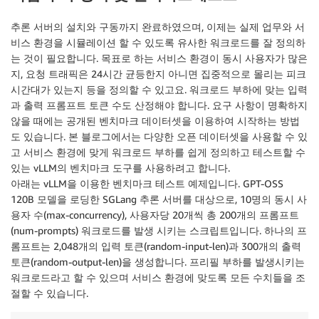
추론 서버의 설치와 구동까지 완료하였으며, 이제는 실제 업무와 서
create_model_response 
=
 sm_client
.
create_model
(
비스 환경을 시뮬레이션 할 수 있도록 유사한 워크로드를 잘 정의하
    ModelName 
=
 model_name
,
는 것이 필요합니다. 목표로 하는 서비스 환경이 동시 사용자가 많은
    ExecutionRoleArn 
=
 role
,
지, 요청 트래픽은 24시간 균등한지 아니면 집중적으로 몰리는 피크
    PrimaryContainer 
=
{
시간대가 있는지 등을 정의할 수 있고요. 워크로드 부하에 맞는 입력
"Image"
:
 image_uri
,
"Environment"
:
 vllm_config
,
과 출력 프롬프트 토큰 수도 산정해야 합니다. 요구 사항이 명확하지
}
않을 때에는 공개된 벤치마크 데이터셋을 이용하여 시작하는 방법
)
도 있습니다. 본 블로그에서는 다양한 오픈 데이터셋을 사용할 수 있
고 서비스 환경에 맞게 워크로드 부하를 쉽게 정의하고 테스트할 수
있는 vLLM의 벤치마크 도구를 사용하려고 합니다.
아래는 vLLM을 이용한 벤치마크 테스트 예제입니다. GPT-OSS
120B 모델을 로딩한 SGLang 추론 서버를 대상으로, 10명의 동시 사
용자 수(max-concurrency), 사용자당 20개씩 총 200개의 프롬프트
(num-prompts) 워크로드를 발생 시키는 스크립트입니다. 하나의 프
롬프트는 2,048개의 입력 토큰(random-input-len)과 300개의 출력
토큰(random-output-len)을 생성합니다. 프리필 부하를 발생시키는
워크로드라고 할 수 있으며 서비스 환경에 맞도록 모든 수치들을 조
절할 수 있습니다.