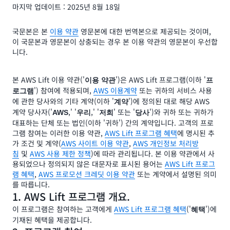
마지막 업데이트 : 2025년 8월 18일
국문본은 본
이용 약관
영문본에 대한 번역본으로 제공되는 것이며,
이 국문본과 영문본이 상충되는 경우 본 이용 약관의 영문본이 우선합
니다.
본 AWS Lift 이용 약관('
')은 AWS Lift 프로그램(이하 '
이용 약관
프
') 참여에 적용되며,
AWS 이용계약
또는 귀하의 서비스 사용
로그램
에 관한 당사와의 기타 계약(이하 '
')에 정의된 대로 해당 AWS
계약
계약 당사자('
,' '
,' '
' 또는 '
')와 귀하 또는 귀하가
AWS
우리
저희
당사
대표하는 단체 또는 법인(이하 '귀하') 간의 계약입니다. 고객의 프로
그램 참여는 이러한 이용 약관,
AWS Lift 프로그램 혜택
에 명시된 추
가 조건 및 계약(
AWS 사이트 이용 약관
,
AWS 개인정보 처리방
침
및
AWS 사용 제한 정책
)에 따라 관리됩니다. 본 이용 약관에서 사
용되었으나 정의되지 않은 대문자로 표시된 용어는
AWS Lift 프로그
램 혜택
,
AWS 프로모션 크레딧 이용 약관
또는 계약에서 설명된 의미
를 따릅니다.
1. AWS Lift 프로그램 개요.
이 프로그램은 참여하는 고객에게
AWS Lift 프로그램 혜택
('
')에
혜택
기재된 혜택을 제공합니다.