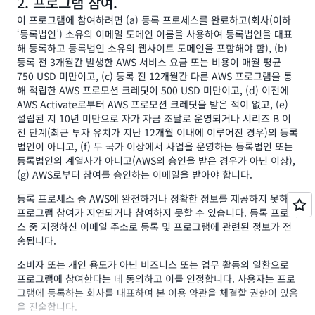
2. 프로그램 참여.
이 프로그램에 참여하려면 (a) 등록 프로세스를 완료하고(회사(이하
‘등록법인’) 소유의 이메일 도메인 이름을 사용하여 등록법인을 대표
해 등록하고 등록법인 소유의 웹사이트 도메인을 포함해야 함), (b)
등록 전 3개월간 발생한 AWS 서비스 요금 또는 비용이 매월 평균
750 USD 미만이고, (c) 등록 전 12개월간 다른 AWS 프로그램을 통
해 적립한 AWS 프로모션 크레딧이 500 USD 미만이고, (d) 이전에
AWS Activate로부터 AWS 프로모션 크레딧을 받은 적이 없고, (e)
설립된 지 10년 미만으로 자가 자금 조달로 운영되거나 시리즈 B 이
전 단계(최근 투자 유치가 지난 12개월 이내에 이루어진 경우)의 등록
법인이 아니고, (f) 두 국가 이상에서 사업을 운영하는 등록법인 또는
등록법인의 계열사가 아니고(AWS의 승인을 받은 경우가 아닌 이상),
(g) AWS로부터 참여를 승인하는 이메일을 받아야 합니다.
등록 프로세스 중 AWS에 완전하거나 정확한 정보를 제공하지 못하면
프로그램 참여가 지연되거나 참여하지 못할 수 있습니다. 등록 프로세
스 중 지정하신 이메일 주소로 등록 및 프로그램에 관련된 정보가 전
송됩니다.
소비자 또는 개인 용도가 아닌 비즈니스 또는 업무 활동의 일환으로
프로그램에 참여한다는 데 동의하고 이를 인정합니다. 사용자는 프로
그램에 등록하는 회사를 대표하여 본 이용 약관을 체결할 권한이 있음
을 진술합니다.