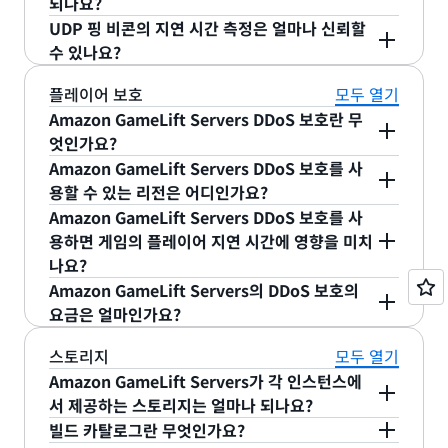
되나요?
간을 정확하게 파악할 수 있습니다. 지연 시간 측정을
레이어 매칭에 대한 결정을 내리는 데 필요한 더 정확
니다. 이 지연 시간 데이터를 수집하여 플레이어에게
의 UDP 패킷을 지원합니다. 이러한 제한은 서비스의
Servers의 일부로 추가 비용 없이 포함됩니다. 이를
UDP 핑 비콘의 지연 시간 측정은 얼마나 신뢰할
구현하는 방법에 대한 지침 및 비콘 엔드포인트 캐싱
한 데이터를 얻을 수 있습니다.
가장 낮은 지연 시간을 제공하는 위치를 식별한 다음
공정한 사용을 보장하는 동시에 모든 고객에게 정확
사용하여 원하는 수의 클라이언트 위치에서
UDP 핑 비콘을 사용하면 실시간 지연 데이터를 매칭
수 있나요?
을 위한 모범 사례를 포함하여 UDP 핑 신호에 대한
게임 세션을 최적의 위치에 배치하도록 Amazon
한 지연 시간 측정을 제공하는 데 도움이 됩니다. 지
Amazon GameLift Servers가 지원하는 모든 AWS
로직에 통합할 수 있습니다. 플레이어와 잠재적 게임
자세한 내용은 Amazon GameLift Servers 호스팅
GameLift Servers를 구성할 수 있습니다. 비콘 엔드
연 시간 측정을 구현하는 방법에 대한 지침 및 비콘
리전 또는 로컬 영역까지의 지연 시간을 측정할 수 있
서버 위치 간의 실제 UDP 지연 시간을 측정하여 허용
UDP 핑 비콘은 클라이언트와 Amazon GameLift
플레이어 보호
모두 열기
가이드의
UDP 핑 비콘
을 참조하세요.
포인트는 Amazon GameLift Servers
엔드포인트 캐싱의 모범 사례를 비롯한 자세한 내용
습니다.
가능한 지연 시간으로 플레이어를 동일한 서버로 그
Servers 호스팅 위치 간의 실제 UDP 패킷 지연 시간
Amazon GameLift Servers DDoS 보호란 무
ListLocations API
를 통해 사용할 수 있으므로 사용
은 Amazon GameLift Servers 호스팅 가이드의
룹화하는 매치를 만들 수 있습니다. 이는 매치에 참여
을 안정적으로 측정합니다. 그러나 네트워크 상태는
엇인가요?
가능한 모든 위치의 지연 시간을 프로그래밍 방식으
UDP 핑 비콘
을 참조하세요.
하는 모든 플레이어에게 일관되고 공정한 경험을 보
시간이 지남에 따라 달라질 수 있으므로 여러 번 측정
Amazon GameLift Servers DDoS 보호를 사
Amazon GameLift Servers DDoS 보호는 게임 개
로 쉽게 테스트할 수 있습니다. 지연 시간 측정을 구
장하는 데 도움이 됩니다.
하고 평균화나 기타 통계 방법을 사용하여 변동을 고
용할 수 있는 리전은 어디인가요?
발자가 Amazon GameLift 서버에 호스팅되는 게임
현하는 방법에 대한 지침 및 비콘 엔드포인트 캐싱을
려하는 것이 좋습니다. 초당 트랜잭션 3개라는 비콘
Amazon GameLift Servers DDoS 보호를 사
서버에 대한 사용자 데이터그램 프로토콜(UDP) 기반
위한 모범 사례를 포함하여 UDP 핑 신호에 대한 자세
현재 Amazon GameLift Servers DDoS 보호를 사
의 속도 제한은 남용을 방지하면서 정확한 지연 시간
용하면 게임의 플레이어 지연 시간에 영향을 미치
트래픽을 방해하려는 악의적인 시도로부터 보호할 수
한 내용은 Amazon GameLift Servers 호스팅 가이
용할 수 있는 리전의 목록은 Amazon GameLift
추정을 위한 충분한 샘플링을 제공합니다.
나요?
있도록 하는 새로운 기능입니다. Amazon GameLift
드의
Servers
UDP 핑 비콘
설명서
를 참조하세요.
을 참조하세요.
Amazon GameLift Servers의 DDoS 보호의
Servers DDoS 보호는 수동 바이트 매칭 없이 지연
Amazon GameLift Servers의 DDoS 보호를 사용
요금은 얼마인가요?
시간이 거의 추가되지 않고 게임 서버에 대한 사전 예
하면 전체 플레이어 경험에 미미한 지연 시간이 추가
방적인 UDP 기반 DDoS 보호를 지원합니다.
됩니다.
Amazon GameLift Servers 고객은 추가 비용 없이
스토리지
모두 열기
Amazon GameLift Servers DDoS 보호를 이용할
Amazon GameLift Servers가 각 인스턴스에
수 있습니다.
서 제공하는 스토리지는 얼마나 되나요?
빌드 카탈로그란 무엇인가요?
Amazon GameLift Servers는 인스턴스마다 50GB