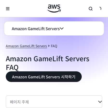
메인 콘텐츠로 건너뛰기
Amazon GameLift Servers
Amazon GameLift Servers
FAQ
Amazon GameLift Servers
FAQ
Amazon GameLift Servers 시작하기
페이지 주제