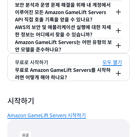
SLA 이용 약관에 대한 자세한 내용은
보안 분석과 운영 문제 해결을 위해 내 계정에서
아니요. 필요한 AWS 자격 증명이 있는 인증된 사용
https://aws.amazon.com/gamelift/sla/
를 참조
이루어진 모든 Amazon GameLift Servers
자만
Amazon GameLift Servers 콘솔
에 액세스할
하세요.
API 직접 호출 기록을 얻을 수 있나요?
수 있습니다. AWS Identity and Access
AWS의 보안 및 애플리케이션 실행에 대한 자세
Management(IAM)를 사용하여 팀 내에서 안전하게
예. 계정에서 이루어진 Amazon GameLift Servers
한 정보는 어디에서 찾을 수 있습니까?
AWS 자격 증명을 공유할 수 있습니다. 자세한 내용
API 직접 호출 기록을 받으려면
AWS Management
Amazon GameLift Servers는 어떤 유형의 보
은
Amazon GameLift Servers용
IAM 정책 생성
을
Console
에서 CloudTrail을 활성화하기만 하면 됩니
AWS 리소스 보안에 대한 자세한 내용은
AWS 보안
안 모델을 준수하나요?
참조하세요.
다.
센터
를 참조하세요.
보안은 AWS와 고객의 공동 책임입니다.
공동 책임
무료로 시작하기
모두 열기
모델
에서는 이를 클라우드 자체의 보안과 클라우드
무료로 Amazon GameLift Servers를 시작하
내부의 보안으로 설명합니다. 공동 책임이 Amazon
려면 어떻게 해야 하나요?
GameLift 서비스에 어떻게 적용되는지에 대한 자세
AWS 계정에 가입하면 AWS 프리 티어에 즉시 액세
한 내용은
여기
의 개발자 안내서에서 확인할 수 있습
스하여 다음과 같은 혜택을 받을 수 있습니다.
니다.
시작하기
리전에 따라 매월 Amazon GameLift Servers
Amazon GameLift Servers 시작하기
c3.large, c4.large 및 c5.large(결합) 온디맨드
인스턴스 사용량 125시간 및 50GB의 EBS 범용
SSD 스토리지
요금