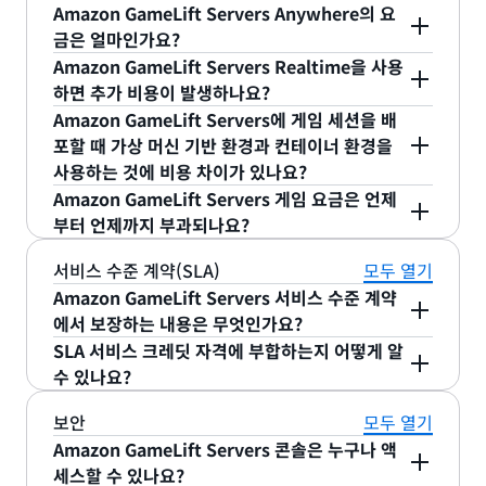
퓨팅 리소스와 대역폭에 대한 비용만 지불합니다. 자
Amazon GameLift Servers Anywhere의 요
세한 내용은 Amazon GameLift Servers
요금 페이
독립 실행형 모드의 FlexMatch 요금은 100만 플레
금은 얼마인가요?
지
를 참조하세요.
이어 패키지당 20 USD이며, 매치메이킹 시간당 1
Amazon GameLift Servers Realtime을 사용
USD입니다. FlexMatch는 게임 세션을 플레이하기
배치된 각 게임 세션에 대한 요금과 서버 프로세스 연
하면 추가 비용이 발생하나요?
위한 플레이어 요청을 제출할 때마다 플레이어 패키
결 시간(분)당 요금을 지불합니다. 게임 세션은 게임
Amazon GameLift Servers에 게임 세션을 배
지를 계산합니다. 이 패키지에는 매치를 평가하는 데
서버 소프트웨어 빌드를 실행할 수 있는 하드웨어에
아니요. Realtime 서버는 게임 세션의 컨텍스트에서
포할 때 가상 머신 기반 환경과 컨테이너 환경을
사용되는 플레이어 속성도 포함되어 있습니다. 매치
서 게임 세션을 호스팅하기 위한 API 요청이 성공하
실행됩니다. 게임 서버 용량을 관리하는 방법에 따라
사용하는 것에 비용 차이가 있나요?
메이킹 시간은 FlexMatch가 매치메이킹 평가를 실
면 배치됩니다. 서버 프로세스 연결 시간(분)은 GLA
새로운 게임 세션에서 추가 서버 인스턴스를 트리거
Amazon GameLift Servers 게임 요금은 언제
행하는 기간으로 계산되며, 가장 가까운 1마이크로초
등록 게임 서버의 단일 컴퓨팅 프로세스에 사용되는
할 수 있으며, 이 경우
표준 Amazon GameLift
아니요. 요금은 게임 빌드를 업로드하는 방법을 기준
부터 언제까지 부과되나요?
로 반올림됩니다.
연결 1분으로 정의됩니다.
Servers 인스턴스 요금
이 부과됩니다.
으로 청구되지 않습니다. 월별 또는 연간 약정 없이
게임에서 실제로 사용한 컴퓨팅 리소스와 대역폭에
사용자가 Amazon GameLift Servers 용량을 할당
서비스 수준 계약(SLA)
모두 열기
자세한 내용은 FlexMatch
요금 페이지
를 참조하세
자세한 내용은 Anywhere
요금 페이지
를 참조하세
대한 비용만 지불합니다.
하고 Amazon GameLift Servers가 각 인스턴스에
Amazon GameLift Servers 서비스 수준 계약
요.
요.
서 최초로 게임의 서버 바이너리를 시작하면 요금 부
에서 보장하는 내용은 무엇인가요?
과가 시작됩니다. 인스턴스를 중지하면 청구가 종료
SLA 서비스 크레딧 자격에 부합하는지 어떻게 알
SLA는 리전 내 Amazon GameLift Servers에 대해
됩니다. Windows와 Linux 인스턴스 모두 인스턴스
수 있나요?
최소 99.5%의 월간 가동 시간을 보장합니다.
초당 요금이 청구되며 인스턴스당 최소 요금은 1분입
사용 중인 리전의 월간 가동률이 월 결제 주기 동안
보안
모두 열기
니다.
99.5% 미만일 경우 Amazon GameLift Servers
Amazon GameLift Servers 콘솔은 누구나 액
SLA 크레딧을 받을 수 있습니다. 클레임 제출 방법과
세스할 수 있나요?