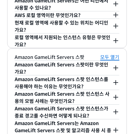
Amazon GameLift Servers는 어떤 리전에서
Amazon GameLift Servers 목표 추적 기능을 사용
Servers를 설정할 수 있습니다.
Amazon GameLift Servers 콘솔에서 직접 플릿 인
예. Amazon GameLift Servers는 별칭 기능을 통해
사용할 수 있나요?
하여 플레이어 수요 변화에 맞춰 필요한 용량을 원활
스턴스에 연결할 수 있습니다. 이는 디버깅, 실시간
프로덕션 플릿 업데이트 작업을 간소화합니다. 별칭
AWS 로컬 영역이란 무엇인가요?
하게 제공하세요. 목표 추적은 사용 가능한 게임 세션
플레이어 활동 검사 또는 성능 모니터링 또는 벤치마
을 사용하면 클라이언트 엔드포인트 서술자를 변경하
현재 Amazon GameLift Servers를 사용할 수 있는
현재 로컬 영역에 사용할 수 있는 위치는 어디인
에 대한 비율 목표를 설정하여 플레이어 트래픽 변동
킹 도구 연결 시 유용합니다.
AWS Command Line
지 않아도 트래픽을 플릿으로 유도할 수 있습니다. 새
리전의 목록은
Amazon GameLift Servers 설명서
AWS 로컬 영역
에서는 최종 사용자와 더 가까운 위치
가요?
을 수용할 수 있는 버퍼를 만들 수 있는 AutoScaling
Interface(CLI)
를 사용하거나
Amazon GameLift
프로덕션 플릿을 생성한 후 이전 플릿이 아니라 이 새
를 참조하세요.
에서 Amazon GameLift Servers를 사용하여 세션
로컬 영역에서 지원되는 인스턴스 유형은 무엇인
기능입니다. Amazon GameLift Servers는 사용 가
Servers 콘솔
을 통해 플릿의 포트 설정과 프로토콜을
로운 플릿을 가리키도록 별칭을 편집하여 연결하는
기반 멀티플레이어 게임을 실행하는 전용 게임 서버
현재 Amazon GameLift Servers를 사용할 수 있는
가요?
능한 게임 세션의 이 버퍼를 사용자가 정의한 목표 값
수정할 수 있습니다.
Amazon GameLift Servers 개
모든 플레이어를 새 플릿 별칭 기능으로 라우팅할 수
에 대한 액세스 지연 시간을 극도로 낮출 수 있습니
로컬 영역의 목록은
Amazon GameLift Servers 설
으로 유지하는 데 필요한 용량을 추가하거나 제거하
발자 안내서
에서 Amazon GameLift Servers 플릿
있습니다.
Amazon GameLift Servers 개발자 안내
다. AWS 로컬 영역은 원격 실시간 게임과 증강 및 가
명서
를 참조하세요.
Amazon GameLift Servers용 로컬 영역에서는
Amazon GameLift Servers 스팟
모두 열기
여 변동하는 로드 패턴에 맞춰 조정함으로써 급격한
인스턴스에 원격으로 연결하는 방법에 대해 자세히
서
에서 별칭 생성에 대해 자세히 알아보세요.
상 현실 등 10밀리초 미만의 지연 시간이 요구되는 게
C5d 2xlarge 및 R5d 2xlarge 인스턴스 유형이 지원
Amazon GameLift Servers 스팟이란 무엇인
용량 변동을 최소화합니다. 자세한 내용은
Amazon
알아보세요.
임 관련 워크로드를 실행하도록 설계된 새로운 유형
됩니다.
가요?
GameLift Servers 개발자 안내서
의 오토 스케일링
의 AWS 인프라입니다. 어떤 고객은 고유한 온프레미
Amazon GameLift Servers 스팟 인스턴스를
섹션을 참조하세요.
Amazon GameLift Servers 스팟 인스턴스에서는
스 데이터 센터를 운영하길 원하지만 로컬 데이터 센
사용해야 하는 이유는 무엇인가요?
온디맨드 요금 대비 최대 50~85% 할인된 금액으로
터를 완전히 없애는 데 관심이 있는 고객도 있을 수
Amazon GameLift Servers 스팟 인스턴스 사
예비 AWS 컴퓨팅 용량을 사용할 수 있습니다. 하지
Amazon GameLift Servers 온디맨드 인스턴스와
있습니다. 로컬 영역을 사용하는 고객은 자체 데이터
용의 모범 사례는 무엇인가요?
만 AWS는 해당 용량이 다시 필요한 경우 2분 전 알림
동일한 고성능 하드웨어를 확보하면서 비용을 최대
센터 인프라를 보유 및 운영할 필요 없이 컴퓨팅 리소
Amazon GameLift Servers 스팟 인스턴스가
을 제공하여 스팟 인스턴스를 중단할 수 있습니다. 이
50~85% 절감할 수 있습니다. 온디맨드 인스턴스만
스팟 인스턴스 사용 모범 사례는
개발자 안내서
에서
스를 최종 사용자에게 더 가까이에 두는 이점을 완벽
종료 경고를 수신하면 어떻게 되나요?
알림 기간을 사용하여 해당 인스턴스에서 실행 중인
사용할 때와 비교하여 약간 감소된 서버 가용성을 수
찾을 수 있으며, 스팟 인스턴스에서 게임 세션 대기열
하게 누릴 수 있습니다.
Amazon GameLift Servers는 Amazon
게임을 마이그레이션하거나 종료할 수 있습니다.
용하면 상당한 비용을 절감할 수 있습니다. 스팟 요금
을 가장 잘 설정하는 방법에 대한 자습서도
개발자 안
때때로 AWS에 더 많은 용량이 필요한 경우, 일부
GameLift Servers 스팟 및 알고리즘 사용 시 종
Amazon GameLift Servers 기본 제공 게임 세션 배