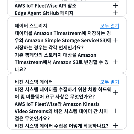
는 간단합니다. 시작하려면 Edge Agent
GitHub 페
하고 다양한 차량 플릿에서 균일한 수집 파라미터를
하는 명령문에 따라 데이터를 수집하고 전송합니다.
통합할 수 있습니다. 특정 아키텍처와의 통합 또는
AWS IoT FleetWise API 참조
이지에서
소스 코드 액세스, 플랫폼 지원, 빌드 종속
개발자 안내서를 사용하여 서비스 사용에
대한 주요
설정할 수 있습니다. 차량 모델을 통해 다수의 제공
자세한 내용은
AWS IoT FleetWise 개발자
안내서를
AWS IoT FleetWise와의 기타 통합 옵션에 대해 논
Edge Agent GitHub 페이지
성 정보 및 기타 리소스를 포함하는 포팅 정보를 찾을
개념과 지침을 알아보세요.
API Reference에서는
API 작업에 대해 자세히 알아
업체 간에 센서 및 신호 정의를 쉽게 생성하고 공유할
참조하십시오.
의하려면
영업 팀에 문의하십시오
.
수 있습니다. 자세히 알아보려면
콘솔에서
제공되는
보고 지원되는 웹 서비스 프로토콜에 대한 샘플 요청,
Edge Agent GitHub 페이지에는
소스 코드 액세스,
수 있습니다. 자세한 내용은
AWS IoT FleetWise 개
데이터 스토리지
모두 열기
Edge Agent 가이드를 참조하십시오.
응답 및 오류를 확인할 수 있습니다.
플랫폼 지원, 빌드 종속성 정보 및 기타 리소스가 포
발자
안내서를 참조하십시오.
데이터를 Amazon Timestream에 저장하는 경
함되어 있습니다.
우와 Amazon Simple Storage Service(S3)에
저장하는 경우는 각각 언제인가요?
기존 캠페인의 스토리지 대상을 Amazon
Amazon Timestream은 확장 가능한 고속 서버
Timestream에서 Amazon S3로 변경할 수 있
리스 시계열 데이터베이스입니다. 거의 실시간으
나요?
로 데이터를 대시보드에 공급하여 현재 차량 상태
아니요. 스토리지 대상을 변경하려면 새 캠페인을 생
비전 시스템 데이터
모두 열기
를 반영해야 하는 경우 Amazon Timestream을
성하고 Amazon S3를 선택해야 합니다.
비전 시스템 데이터를 수집하기 위한 차량 하드웨
사용할 수 있습니다.
어 및 미들웨어 요구 사항은 무엇인가요?
Amazon S3는 업계 최고 수준의 확장성, 데이터
AWS IoT FleetWise와 Amazon Kinesis
가용성, 보안 및 성능을 제공하는 객체 스토리지
AWS IoT FleetWise를 사용하여 비전 시스템 데이터
Video Streams의 비전 시스템 데이터 간 차이
서비스입니다. 일정 기간 동안 차량 데이터를 배
를 수집하려면 차량 하드웨어에서 Robotic
점은 무엇인가요?
치 처리하고 분석해야 하는 시나리오가 있을 때
Operating System 2(ROS2) 미들웨어를 통해
비전 시스템 데이터 수집은 어떻게 작동하나요?
사용할 수 있습니다. 예를 들어 운전 행동을 모니
Edge Agent로 데이터 신호를 보내야 합니다. CAN
Amazon Kinesis Video Streams를 사용하면 카메