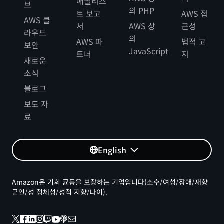
애널리스
브
의 PHP
트 보고
AWS 접
AWS 클
서
AWS 상
근성
라우드
의
AWS 파
법적 고
보안
JavaScript
트너
지
새로운
소식
블로그
보도 자
료
English
Amazon은 기회 균등을 보장하는 기업입니다(소수/여성/장애/재향
군인/성 정체성/성적 지향/나이).