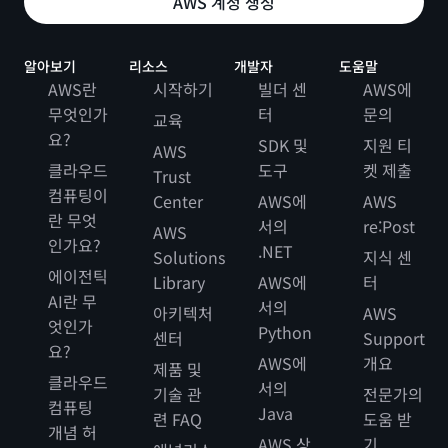
AWS 계정 생성
알아보기
리소스
개발자
도움말
AWS란
시작하기
빌더 센
AWS에
무엇인가
터
문의
교육
요?
SDK 및
지원 티
AWS
클라우드
도구
켓 제출
Trust
컴퓨팅이
Center
AWS에
AWS
란 무엇
서의
re:Post
AWS
인가요?
.NET
Solutions
지식 센
에이전틱
Library
AWS에
터
AI란 무
서의
아키텍처
AWS
엇인가
Python
센터
Support
요?
AWS에
개요
제품 및
클라우드
서의
기술 관
전문가의
컴퓨팅
Java
련 FAQ
도움 받
개념 허
AWS 상
기