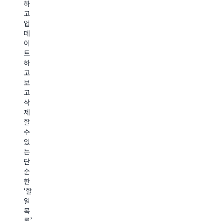
할
하
기
Amazon
워
고
록
Compreh
크
업
을
및
플
데
S3
Amazon
로
이
로
Rekognit
를
트
전
과
예
하
송
같
약
고
합
은
합
보
니
Amazon
니
고
다.
Machine
다.
삭
S3
Learning
예
제
이
서
를
할
벤
비
들
수
트
스
어
있
를
를
AWS
는
사
사
Step
단
용
용
Functions
순
하
하
및
한
여
여
AWS
‘할
여
비
Lambda
일
러
정
를
목
처
형
사
록’