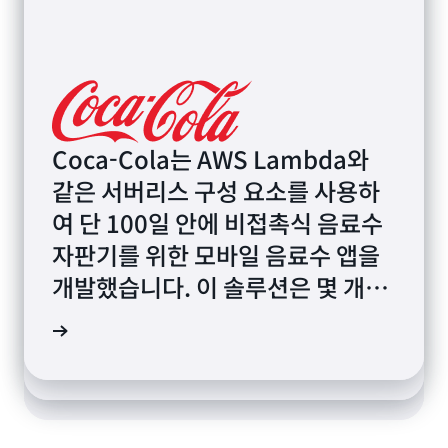
Coca-Cola는 AWS Lambda와
Liberty Mutual은 AWS를 통해
같은 서버리스 구성 요소를 사용하
Taco Bell은 미국 음식점 7,000곳
서버리스 우선 전략을 도입하여 비
여 단 100일 안에 비접촉식 음료수
을 실내 식사에서 배달로 빠르게 전
용을 절감하고 출시 시간을 단축했
자판기를 위한 모바일 음료수 앱을
환하여 코로나 19 팬데믹에 대응했
습니다. 회사는 컴퓨팅 비용을 트랜
개발했습니다. 이 솔루션은 몇 개월
습니다. 이 글로벌 패스트푸드 체인
잭션 1백만 건당 단 60 USD로 낮추
안에 전 세계 음식점에 있는
은 서버리스 전략을 사용하여 민첩
사례 읽기
고 애플리케이션 구축 시간을 1년에
52,000대의 자판기에 공급되었습
사례 읽기
성을 높임으로써 몇 주 안에 전환을
서 3개월로 단축했습니다.
사례 읽기
니다.
완료하고 손쉽게 확장할 수 있었습
니다.