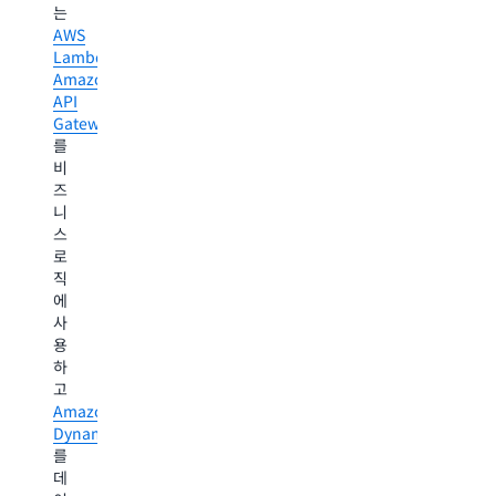
여
송
함
는
유
한
으
AWS
지
후
로
Lambda
및
하
빠
써
Amazon
는
르
공
API
흐
게
기
Gateway
름
인
질
를
이
덱
측
비
고
싱
정
즈
다
할
값
니
른
수
에
스
하
있
대
로
나
습
한
직
는
니
최
에
감
다.
소,
사
정
이
최
용
을
작
대
하
감
업
및
고
지
과
평
Amazon
하
같
균
DynamoDB
여
은
등
를
유
패
급
데
지
턴
을