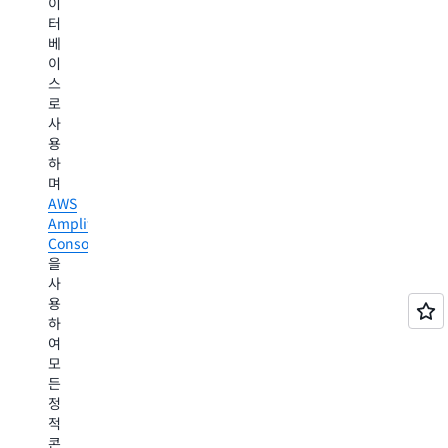
이
하
은
생
터
는
전
성
베
흐
자
할
이
름
상
수
스
입
거
있
로
니
래
습
사
다.
애
니
용
플
다.
하
샘
리
며
플
샘
케
AWS
코
플
이
Amplify
드
코
션
Console
드
에
을
서
사
개
용
인
하
화
여
된
모
고
든
객
정
경
적
험
콘