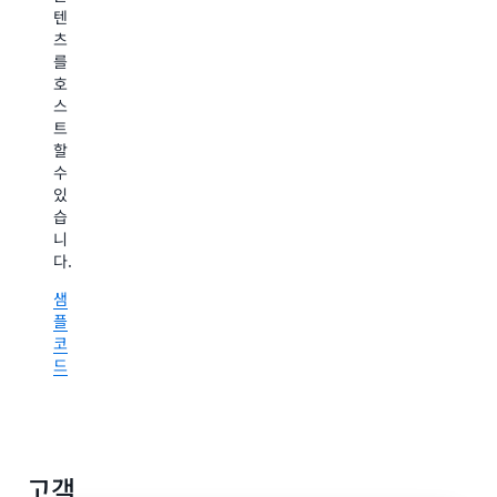
(예:
텐
클
츠
릭
를
스
호
트
스
림
트
분
할
석)
수
을
있
지
습
원
니
하
다.
는
작
샘
업
플
에
코
적
드
합
합
니
다.
고객
샘