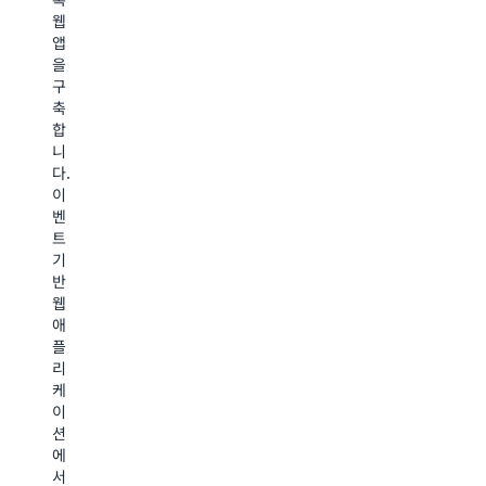
리
데
용
웹
흐
이
하
앱
름
터
여
을
을
의
추
구
트
정
출
축
리
보
변
합
거
를
환
니
합
파
로
다.
니
악
드
이
다.
하
(ETL)
벤
하
고
워
트
나
결
크
기
는
과
플
반
Markdown
를
로
웹
파
Amazon
를
애
일
OpenSea
오
플
을
Elasticse
케
리
HTML
Service
스
케
로
후
트
이
변
속)
레
션
환
로
이
에
하
전
션
서