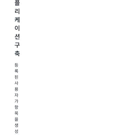
플
모
배
및
리
든
치
이
케
규
처
미
이
모
리
지
션
에
를
Amazon
구
서
자
EventBridge
규
축
데
동
칙
이
으
을
등
터
로
사
록
용
된
처
인
하
사
리
덱
여
용
반
싱
자
Markdown
복
가
하
형
적
항
식
고
으
목
의
로
을
저
인
실
생
장
터
행
성
뷰