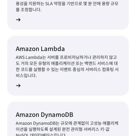
용성을 지원하는 SLA 약정을 기반으로 몇 분 안에 용량 규모
또한 이 회사는 AWS를 사용하여 고객이 모든 금융 활동을 집
를 조정합니다.
계하고 GoBD 세금 규정을 준수하도록 지원합니다. 활동 로
알아보기
그를 사용하면 몇 시간씩 기다릴 필요 없이 중요한 데이터를
거의 즉각적으로 검색할 수 있습니다. 이를 위해 10밀리초 미
만의
성능을 제공하는 유연한 NoSQL 데이터베이스 서비스
인 Amazon DynamoDB를
사용합니다. “고객은 간단하게
Amazon Lambda
정보를 찾고 모든 재무 보고에 필요한 정확한 지원 데이터를
AWS Lambda는 서버를 프로비저닝하거나 관리하지 않고
제공할 수 있습니다.”라고 Steiger는 말합니다. “AWS를 사
도 거의 모든 유형의 애플리케이션 또는 백엔드 서비스에 대
용하지 않았다면 정기적으로 성능 점검을 하거나 데이터베이
한 코드를 실행할 수 있는 이벤트 중심의 서버리스 컴퓨팅 서
스 용량을 늘려야 하는지 확인할 팀이 필요했을 것입니다. 자
비스입니다.
동으로 규모를 조정할 수 있기 때문에 그럴 필요가 전혀 없습
알아보기
니다.”
이제 lexoffice IT 팀은 온프레미스 환경에서는 훨씬 더 느린
프로세스였던 새로운 제품 및 기능 개발에 더 많은 시간을 할
Amazon DynamoDB
애할 수 있게 되었습니다. 팀은 변경 불가능한 인프라 개념을
채택하여 서버 관리 시간을 절약했습니다. 이를 통해 인프라
Amazon DynamoDB는 규모에 관계없이 고성능 애플리케
이션을 실행하도록 설계된 완전 관리형 서버리스 키-값
일관성과 신뢰성이 향상되고 배포 프로세스의 예측 가능성이
NoSQL 데이터베이스입니다.