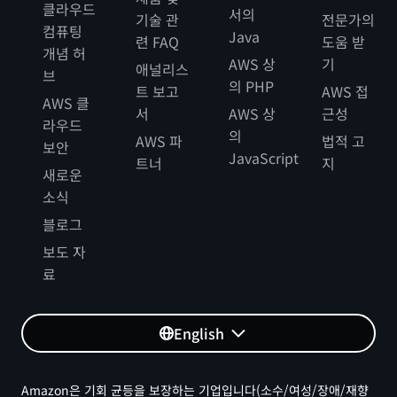
클라우드
서의
기술 관
전문가의
컴퓨팅
Java
련 FAQ
도움 받
개념 허
AWS 상
기
애널리스
브
의 PHP
트 보고
AWS 접
AWS 클
서
AWS 상
근성
라우드
의
AWS 파
법적 고
보안
JavaScript
트너
지
새로운
소식
블로그
보도 자
료
English
Amazon은 기회 균등을 보장하는 기업입니다(소수/여성/장애/재향