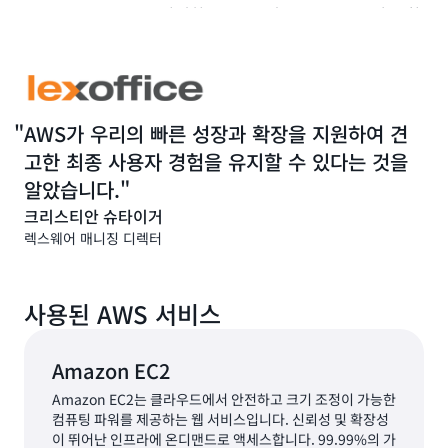
Amazon Aurora는
완벽한 MySQL 및 PostgreSQL과 호환
되며 글로벌 규모에서 타의 추종을 불허하는 고성능 및 가용
성을 제공합니다. 이 덕분에 응답 시간이 50% 단축되었습니
다. AWS를 기반으로 구축함으로써 lexoffice는 피크 사용량
수요를 충족하도록 확장할 수 있고 필요한 경우(예: 고객 수
AWS가 우리의 빠른 성장과 확장을 지원하여 견
요가 감소하는 야간) 인프라 사용량을 줄일 수 있습니다.
고한 최종 사용자 경험을 유지할 수 있다는 것을
고객의 기밀 금융 정보를 보호해야 하기 때문에 이 회사는 다
알았습니다.
양한 AWS 보안 및 데이터 암호화 서비스를 사용합니다. 여기
크리스티안 슈타이거
에는 일반적인 웹 익스플로잇으로부터 보호하기 위한
엘라스
렉스웨어 매니징 디렉터
틱 로드 밸런싱
(ELB) 과 통합된
AWS WAF
, 관리형 DDoS
보호를 위한
AWS Shield
, 악의적인 활동을 지속적으로 모
니터링하는
Amazon GuardDuty가
포함됩니다. “AWS의
사용된 AWS 서비스
또 다른 주요 이점은 모든 서비스가 긴밀하게 연결되어 있기
때문에 언제든지 보안 수준을 완벽하게 파악할 수 있다는 것
입니다.”라고 Steiger는 말합니다. “AWS 서비스를 사용하
Amazon EC2
여 필요한 암호화 수준을 구성할 수 있으므로 클라우드 설정
Amazon EC2는 클라우드에서 안전하고 크기 조정이 가능한
이 고객의 금융 기록을 안전하게 보호할 것이라 믿고 안심할
컴퓨팅 파워를 제공하는 웹 서비스입니다. 신뢰성 및 확장성
수 있습니다.”
이 뛰어난 인프라에 온디맨드로 액세스합니다. 99.99%의 가