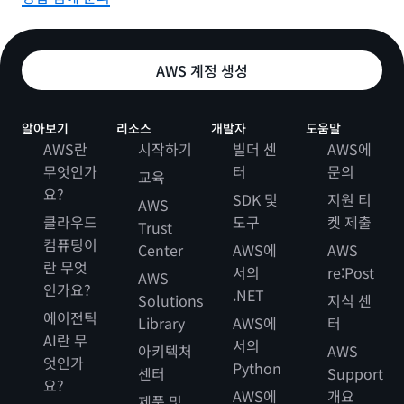
결과 | 성장을 지원하기 위한 AWS 사용 확대
lexoffice는 이제 AWS를 사용하여 서비스를 저해하지 않으
AWS 계정 생성
면서 온라인 고객 기반을 확장하고 성장시킬 수 있는 유연성
을 확보하게 되었습니다. 매우 안전하고 안정적이며 확장 가
알아보기
리소스
개발자
도움말
능한
컨테이너를 실행하기 위해 개발 플랫폼을 Amazon
AWS란
시작하기
빌더 센
AWS에
EC2에서 Amazon Elastic Container Service
(Amazon
무엇인가
터
문의
ECS) 로 이전하기 시작할 계획입니다.
교육
요?
SDK 및
지원 티
AWS
또한 AWS 환경을 개선하고 이를 기반으로 구축하기 위해 다
클라우드
도구
켓 제출
Trust
중 계정 전략을 발전시킬 계획입니다. “우리는 항상 새로운
컴퓨팅이
Center
AWS에
AWS
고객으로 확장하고 있기 때문에 IT 인프라가 이를 지원하는
란 무엇
서의
re:Post
것이 매우 중요합니다.”라고 Steiger는 말합니다. “작년에만
AWS
인가요?
.NET
93,000명의 신규 고객을 확보했으며 이제는 어려움 없이 성
Solutions
지식 센
에이전틱
장할 수 있다고 확신합니다. AWS가 없었다면 불가능했을 일
Library
AWS에
터
AI란 무
입니다.”
서의
아키텍처
AWS
엇인가
Python
센터
Support
요?
AWS에
개요
제품 및