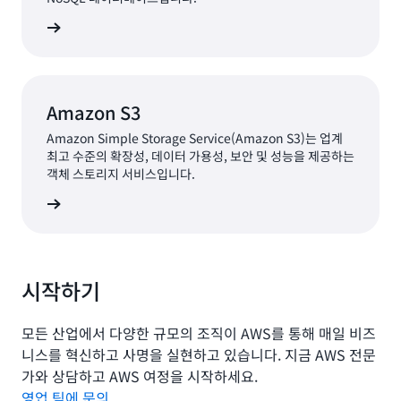
증가했습니다. AWS 서버리스 서비스를 사용하면 트래픽 및
수요 피크에 맞춰 시스템을 자동으로 규모 조정할 수 있습니
알아보기
다. 또한 lexoffice는 이제 웹훅을 지원할 수 있으므로 고객은
송장이 결제되는 시점 또는 자동 발행이 필요할 때 새로운 송
장 생성 등 외부 소프트웨어 시스템에서 자동으로 이벤트를
Amazon S3
트리거하도록 애플리케이션 이벤트를 구성할 수 있습니다.
이를 위해
AWS Lambda를
사용하므로 사용자는 서버나 클
Amazon Simple Storage Service(Amazon S3)는 업계
러스터를 고려하지 않고도 이벤트에 응답하여 코드를 실행할
최고 수준의 확장성, 데이터 가용성, 보안 및 성능을 제공하는
객체 스토리지 서비스입니다.
수 있습니다.
알아보기
이 회사는 AWS를 사용하여 lexoffice 팀이 성능 문제를 훨씬
빠르게 처리할 수 있도록 지원하는 DevOps 문화를 조성할
수 있었습니다. “AWS 서비스는 추상화 수준이 더 높기 때문
에 IT 팀은 더 이상 수동 업데이트, 규모 조정, 모니터링과 같
시작하기
은 작업을 처리할 필요가 없습니다.”라고 Steiger는 말합니
다. “AWS 관리형 서비스를 사용하면 보안 업데이트 및 규모
모든 산업에서 다양한 규모의 조직이 AWS를 통해 매일 비즈
조정과 같은 작업을 처리할 팀을 구성할 필요가 없습니다.
니스를 혁신하고 사명을 실현하고 있습니다. 지금 AWS 전문
AWS는 업데이트에 대해 알려주고 변경 사항을 적용할 시기
가와 상담하고 AWS 여정을 시작하세요.
만 묻기 때문에 시간을 크게 절약할 수 있습니다.”
영업 팀에 문의