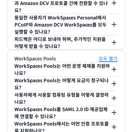
예. 디렉터리에서 새 WorkSpaces 사용자를 프로비
과 Amazon DCV 프로토콜 간에 전환할 수 있나
시스템(DNS) 장애 조치 및 상태 확인 기능을 활용하
저닝하는 경우 아직 해당 디렉터리에 WorkSpaces
요?
여 기본 WorkSpaces 리전에 연결할 수 없는 경우 사
사용자가 없다면 Amazon DCV 또는 PCoIP를 모두
동일한 사용자가 WorkSpaces Personal에서
용자가 재해 복구 리전의 WorkSpaces에 로그인하
활성화할 수 있습니다.
예. 지정된 사용자에 대해 WorkSpace를 프로비저닝
PCoIP와 Amazon DCV WorkSpaces를 모두
도록 할 수 있습니다. 자세한 내용은
Amazon
할 때 하나의 스트리밍 프로토콜이 선택됩니다.
실행할 수 있나요?
WorkSpaces 설명서
에서 WorkSpaces 다중 리전
WorkSpace를 프로비저닝한 후 다른 스트리밍 프로
피드백은 어디로 보내야 하며, 추가적인 지원을
복원력 및 교차 리전 리디렉션을 참조하세요.
토콜로 전환하기 위해 WorkSpace를 사용하여
예. 각 WorkSpace 유형에 대해 개별 디렉터리가 생
어떻게 받을 수 있나요?
WorkSpace의 프로토콜을 업데이트할 API를 마이
성되었다면 가능합니다. 단일 사용자는 동일한 디렉
그레이션할 수 있습니다.
터리에서 WorkSpaces에 PCoIP와 Amazon DCV를
문제가 발생하거나 Amazon DCV에 대한 피드백을
WorkSpaces Pools
모두 열기
모두 실행할 수 없습니다. 하지만 단일 디렉터리에서
제공하려는 경우에는 AWS Support에 문의하세요.
WorkSpaces Pools는 어떤 운영 체제를 지원하
PCoIP 및 DCV 기반 WorkSpaces 사용자와 DCV 기
나요?
반 사용자를 혼합하여 지원할 수 있습니다.
WorkSpaces Pools는 어떻게 요금이 청구되나
WorkSpaces Pools는 Windows Server 2019 및
요?
Windows Server 2022를 지원합니다.
사용자에게 사용할 컴퓨팅 유형을 어떻게 결정하
WorkSpaces Pools는 풀의 가상 데스크톱을 사용자
나요?
에게 프로비저닝할 때 저렴한 기본 월별 요금과 시간
WorkSpaces Pools를 SAML 2.0 ID 제공업체
당 사용 요금을 합산하여 시간별 요금이 청구됩니다.
WorkSpaces Pools를 구성할 때 풀의 번들 유형을
에 연결할 수 있나요?
이를 통해 정기적으로 사용할 경우 비용을 예측할 수
묻는 메시지가 표시됩니다. vCPU 1개/2GB 메모리부
WorkSpaces Pools에서는 어떤 인증 프로토콜
있고 가변적 또는 간헐적 요구 사항에 대해 효율적으
터 최대 vCPU 8개/32GB 메모리까지 다양한 Value,
예. WorkSpaces Pools는 Entra ID, Okta 등과 같
을 지원하나요?