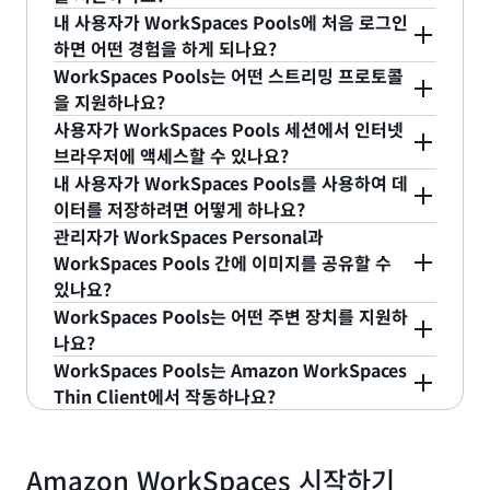
로 과금할 수 있습니다. 자세한 내용은
WorkSpaces
Standard, Performance, Power, PowerPro,
은 SAML 2.0 ID 제공업체 서비스를 지원합니다. 자
내 사용자가 WorkSpaces Pools에 처음 로그인
요금 페이지
를 참조하세요.
GeneralPurpose 및 가속화 그래픽 번들을 제공합
세한 내용은 설명서를 참조하세요.
WorkSpaces Pools는 SAML 2.0을 통한 인증을 지
하면 어떤 경험을 하게 되나요?
니다. 일반적으로 번들마다 해당 번들에 최적화된 워
원합니다.
WorkSpaces Pools는 어떤 스트리밍 프로토콜
크로드 유형에 대한 권장 사항이 제공됩니다. 고객은
사용자는 관리자로부터 WorkSpace 풀 URL이 포함
을 지원하나요?
초기 설치 시 성능을 모니터링하여 특정 애플리케이
된 프로비저닝 이메일을 받습니다. WorkSpace의 링
사용자가 WorkSpaces Pools 세션에서 인터넷
션 세트에 적합한 번들을 선택했는지 확인하는 것이
크를 클릭하면 등록 코드가 제공되고 사용자는 도메
Amazon DCV 스트리밍 프로토콜이 기본 스트리밍
브라우저에 액세스할 수 있나요?
좋습니다.
인 자격 증명으로 인증할 수 있습니다. 로그인하면 사
기술입니다.
내 사용자가 WorkSpaces Pools를 사용하여 데
용자는 데스크톱에 연결됩니다.
관리자는 네트워킹 구성을 제어하며 필요하지 않은
이터를 저장하려면 어떻게 하나요?
경우 인터넷 액세스를 제거할 수 있습니다.
관리자가 WorkSpaces Personal과
관리자는 Amazon S3 또는 Amazon FSx와 같은 다
WorkSpaces Pools 간에 이미지를 공유할 수
양한 사용자 데이터 스토리지 옵션을 구성할 수 있습
있나요?
니다.
WorkSpaces Pools는 어떤 주변 장치를 지원하
예. WorkSpaces Personal과 WorkSpaces Pools
나요?
에 동일한 이미지를 사용할 수 있습니다.
WorkSpaces Pools는 Amazon WorkSpaces
지원되는 장치에 대한 자세한 내용은
주변 장치 설명
Thin Client에서 작동하나요?
서
를 참조하세요.
예. Amazon WorkSpaces Thin Client는
WorkSpaces Personal과 WorkSpaces Pools 모
Amazon WorkSpaces 시작하기