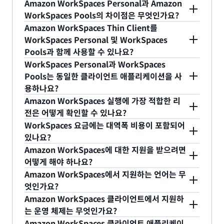
Amazon WorkSpaces Personal과 Amazon
WorkSpaces Pools의 차이점은 무엇인가요?
WorkSpaces Personal은 세션 간에 영구 가상 데스
Amazon WorkSpaces Thin Client를
크톱이 필요한 지식 근로자, 개발자, 엔지니어 및 기
WorkSpaces Personal 및 WorkSpaces
Pools과 함께 사용할 수 있나요?
타 사용자가 애플리케이션 및 리소스에 원활하게 액
예. WorkSpaces Thin Client는 현재 WorkSpaces
WorkSpaces Personal과 WorkSpaces
세스할 수 있는 완전관리형 가상 데스크톱 서비스입
Personal과 WorkSpaces Pools를 모두 지원합니
Pools는 동일한 클라이언트 애플리케이션을 사
니다. WorkSpaces Personal을 사용하면 각 가상
용하나요?
다.
데스크톱이 특정 사용자에게 할당됩니다.
예.
클라이언트 다운로드 웹 사이트
에서 무료로 다운
Amazon WorkSpaces 실행에 가장 적합한 리
WorkSpaces Pools는 태스크 작업자, 고객 센터, 교
로드할 수 있습니다.
전은 어떻게 확인할 수 있나요?
육 실습 및 기타 공유 환경 사용 사례를 위한 비영구
연결 상태 확인
페이지에서는 각 Amazon
WorkSpaces 요금에는 대역폭 비용이 포함되어
가상 데스크톱을 제공합니다. WorkSpaces Pools를
WorkSpaces 리전의 지연 시간을 테스트하고 가장
있나요?
사용하면 로그인할 때마다 새로운 가상 데스크톱에
Amazon WorkSpaces 요금에는 사용자의 클라이언
빠른 리전을 추천합니다.
Amazon WorkSpaces에 대한 지원을 받으려면
액세스합니다.
트와 WorkSpaces 간의 네트워크 트래픽이 포함되
어떻게 해야 하나요?
AWS Support
에서 도움을 받을 수 있으며
AWS
어 있습니다. WorkSpaces에서 송신하는 웹 트래픽
Amazon WorkSpaces에서 지원하는 언어는 무
re:Post
엇인가요?
에 게시할 수도 있습니다.
(예: 퍼블릭 인터넷 액세스 또는 파일 다운로드)에는
Windows 데스크톱 환경을 제공하는 Amazon
Amazon WorkSpaces 클라이언트에서 지원하
여기
에 명시된 현재 AWS EC2 데이터 전송 요금이 별
WorkSpaces 번들에서는 현재 영어(미국), 프랑스어
는 운영 체제는 무엇인가요?
도로 부과됩니다.
WorkSpaces 클라이언트 설명서
를 참조하세요.
(캐나다), 한국어 및 일본어를 지원합니다. 또한
Amazon WorkSpaces 클라이언트 애플리케이