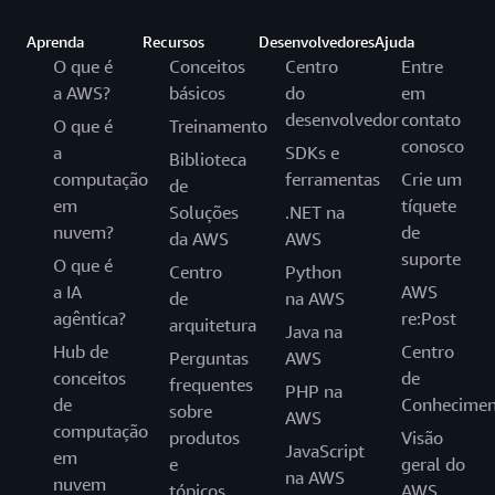
Aprenda
Recursos
Desenvolvedores
Ajuda
O que é
Conceitos
Centro
Entre
a AWS?
básicos
do
em
desenvolvedor
contato
O que é
Treinamento
conosco
a
SDKs e
Biblioteca
computação
ferramentas
Crie um
de
em
tíquete
Soluções
.NET na
nuvem?
de
da AWS
AWS
suporte
O que é
Centro
Python
a IA
AWS
de
na AWS
agêntica?
re:Post
arquitetura
Java na
Hub de
Centro
Perguntas
AWS
conceitos
de
frequentes
PHP na
de
Conhecimen
sobre
AWS
computação
produtos
Visão
JavaScript
em
e
geral do
na AWS
nuvem
tópicos
AWS