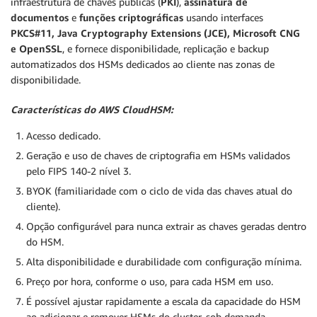
infraestrutura de chaves públicas (
PKI
),
assinatura de
documentos
e
funções criptográficas
usando interfaces
PKCS#11, Java Cryptography Extensions (JCE), Microsoft CNG
e OpenSSL
, e fornece disponibilidade, replicação e backup
automatizados dos HSMs dedicados ao cliente nas zonas de
disponibilidade.
Características do AWS CloudHSM:
Acesso dedicado.
Geração e uso de chaves de criptografia em HSMs validados
pelo FIPS 140-2 nível 3.
BYOK (familiaridade com o ciclo de vida das chaves atual do
cliente).
Opção configurável para nunca extrair as chaves geradas dentro
do HSM.
Alta disponibilidade e durabilidade com configuração mínima.
Preço por hora, conforme o uso, para cada HSM em uso.
É possível ajustar rapidamente a escala da capacidade do HSM
ao adicionar e remover HSMs do cluster, sob demanda.