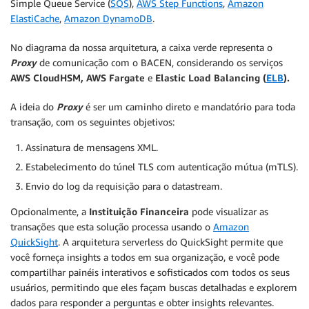
Simple Queue Service (
SQS
),
AWS Step Functions
,
Amazon
ElastiCache
,
Amazon DynamoDB
.
No diagrama da nossa arquitetura, a caixa verde representa o
Proxy
de comunicação com o BACEN, considerando os serviços
AWS CloudHSM, AWS Fargate
e
Elastic Load Balancing (
ELB
).
A ideia do
Proxy
é ser um caminho direto e mandatório para toda
transação, com os seguintes objetivos:
Assinatura de mensagens XML.
Estabelecimento do túnel TLS com autenticação mútua (mTLS).
Envio do log da requisição para o datastream.
Opcionalmente, a
Instituição Financeira
pode visualizar as
transações que esta solução processa usando o
Amazon
QuickSight
. A arquitetura serverless do QuickSight permite que
você forneça insights a todos em sua organização, e você pode
compartilhar painéis interativos e sofisticados com todos os seus
usuários, permitindo que eles façam buscas detalhadas e explorem
dados para responder a perguntas e obter insights relevantes.