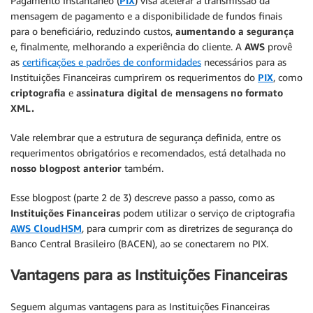
Pagamento Instantâneo (
PIX
) visa acelerar a transmissão da
mensagem de pagamento e a disponibilidade de fundos finais
para o beneficiário, reduzindo custos,
aumentando a segurança
e, finalmente, melhorando a experiência do cliente. A
AWS
provê
as
certificações e padrões de conformidades
necessários para as
Instituições Financeiras cumprirem os requerimentos do
PIX
, como
criptografia
e
assinatura digital de mensagens no formato
XML.
Vale relembrar que a estrutura de segurança definida, entre os
requerimentos obrigatórios e recomendados, está detalhada no
nosso blogpost anterior
também.
Esse blogpost (parte 2 de 3) descreve passo a passo, como as
Instituições Financeiras
podem utilizar o serviço de criptografia
AWS CloudHSM
, para cumprir com as diretrizes de segurança do
Banco Central Brasileiro (BACEN), ao se conectarem no PIX.
Vantagens para as Instituições Financeiras
Seguem algumas vantagens para as Instituições Financeiras