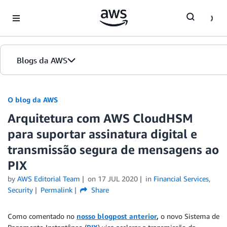
Skip to Main Content
Blogs da AWS
Página inicial
O blog da AWS
Arquitetura com AWS CloudHSM
Edições
para suportar assinatura digital e
transmissão segura de mensagens ao
PIX
by
AWS Editorial Team
on
17 JUL 2020
in
Financial Services
,
Security
Permalink
Share
Como comentado no
nosso blogpost anterior
,
o novo Sistema de