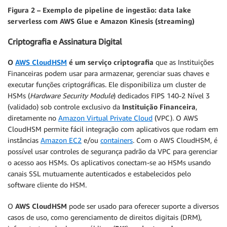
Figura 2 – Exemplo de pipeline de ingestão: data lake
serverless com AWS Glue e Amazon Kinesis (streaming)
Criptografia e Assinatura Digital
O
AWS CloudHSM
é um serviço criptografia
que as Instituições
Financeiras podem usar para armazenar, gerenciar suas chaves e
executar funções criptográficas. Ele disponibiliza um cluster de
HSMs (
Hardware Security Module
) dedicados FIPS 140-2 Nível 3
(validado) sob controle exclusivo da
Instituição Financeira
,
diretamente no
Amazon Virtual Private Cloud
(VPC). O AWS
CloudHSM permite fácil integração com aplicativos que rodam em
instâncias
Amazon EC2
e/ou
containers
. Com o AWS CloudHSM, é
possível usar controles de segurança padrão da VPC para gerenciar
o acesso aos HSMs. Os aplicativos conectam-se ao HSMs usando
canais SSL mutuamente autenticados e estabelecidos pelo
software cliente do HSM.
O
AWS CloudHSM
pode ser usado para oferecer suporte a diversos
casos de uso, como gerenciamento de direitos digitais (DRM),