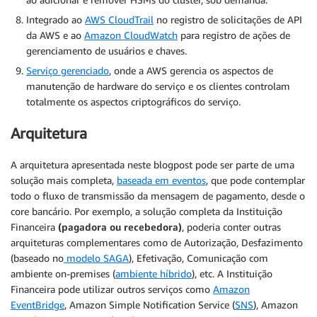
Integrado ao
AWS CloudTrail
no registro de solicitações de API
da AWS e ao
Amazon CloudWatch
para registro de ações de
gerenciamento de usuários e chaves.
Serviço gerenciado
, onde a AWS gerencia os aspectos de
manutenção de hardware do serviço e os clientes controlam
totalmente os aspectos criptográficos do serviço.
Arquitetura
A arquitetura apresentada neste blogpost pode ser parte de uma
solução mais completa,
baseada em eventos
, que pode contemplar
todo o fluxo de transmissão da mensagem de pagamento, desde o
core bancário. Por exemplo, a solução completa da Instituição
Financeira
(pagadora ou recebedora)
, poderia conter outras
arquiteturas complementares como de Autorização, Desfazimento
(baseado no
modelo SAGA
), Efetivação, Comunicação com
ambiente on-premises (
ambiente híbrido
), etc. A Instituição
Financeira pode utilizar outros serviços como
Amazon
EventBridge
, Amazon Simple Notification Service (
SNS
), Amazon