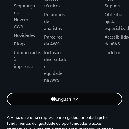
Segurança
técnicos
Support
na
Relatórios
Obtenha
Nuvem
de
ajuda
AWS
analistas
especializa
Novidades
Parceiros
Acessibilida
Blogs
da AWS
da AWS
Comunicados
Inclusão,
Jurídico
à
diversidade
imprensa
e
equidade
na AWS
English
A Amazon é uma empresa empregadora orientada pelos
fundamentos de igualdade de oportunidades e ações
afirmativas, que não faz distinção entre minorias, mulheres,