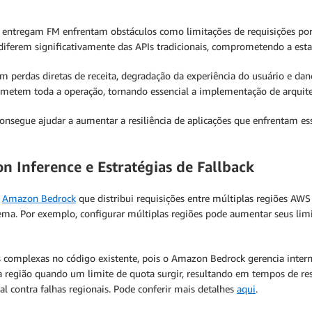
e entregam FM enfrentam obstáculos como limitações de requisições po
a diferem significativamente das APIs tradicionais, comprometendo a est
 em perdas diretas de receita, degradação da experiência do usuário e d
etem toda a operação, tornando essencial a implementação de arquitetu
onsegue ajudar a aumentar a resiliência de aplicações que enfrentam ess
n Inference e Estratégias de Fallback
o
Amazon Bedrock
que distribui requisições entre múltiplas regiões AWS
stema. Por exemplo, configurar múltiplas regiões pode aumentar seus li
ões complexas no código existente, pois o Amazon Bedrock gerencia inte
a região quando um limite de quota surgir, resultando em tempos de re
al contra falhas regionais. Pode conferir mais detalhes
aqui
.