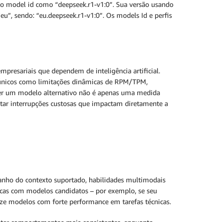
 o model id como “deepseek.r1-v1:0”. Sua versão usando
eu”, sendo: “eu.deepseek.r1-v1:0”. Os models Id e perfis
mpresariais que dependem de inteligência artificial.
s únicos como limitações dinâmicas de RPM/TPM,
. Ter um modelo alternativo não é apenas uma medida
tar interrupções custosas que impactam diretamente a
manho do contexto suportado, habilidades multimodais
ticas com modelos candidatos – por exemplo, se seu
rize modelos com forte performance em tarefas técnicas.