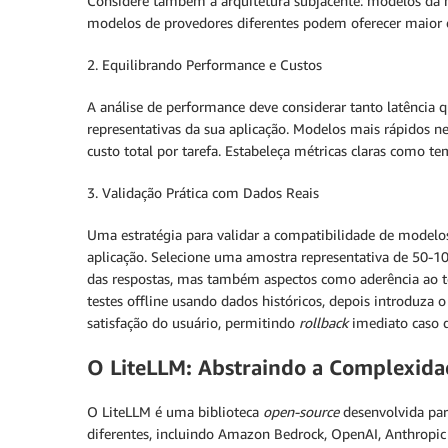
Considere também a arquitetura subjacente: modelos da 
modelos de provedores diferentes podem oferecer maior 
2. Equilibrando Performance e Custos
A análise de performance deve considerar tanto latência
representativas da sua aplicação. Modelos mais rápidos n
custo total por tarefa. Estabeleça métricas claras como t
3. Validação Prática com Dados Reais
Uma estratégia para validar a compatibilidade de modelo
aplicação. Selecione uma amostra representativa de 50-10
das respostas, mas também aspectos como aderência ao to
testes offline usando dados históricos, depois introduz
satisfação do usuário, permitindo
rollback
imediato caso d
O LiteLLM: Abstraindo a Complexida
O LiteLLM é uma biblioteca
open-source
desenvolvida par
diferentes, incluindo Amazon Bedrock, OpenAI, Anthropic