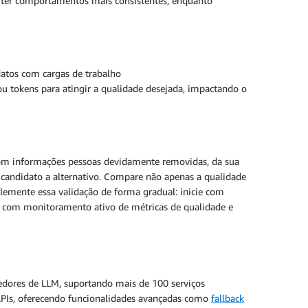
 ter comportamentos mais consistentes, enquanto
datos com cargas de trabalho
u tokens para atingir a qualidade desejada, impactando o
 com informações pessoas devidamente removidas, da sua
 candidato a alternativo. Compare não apenas a qualidade
emente essa validação de forma gradual: inicie com
%) com monitoramento ativo de métricas de qualidade e
vedores de LLM, suportando mais de 100 serviços
 APIs, oferecendo funcionalidades avançadas como
fallback