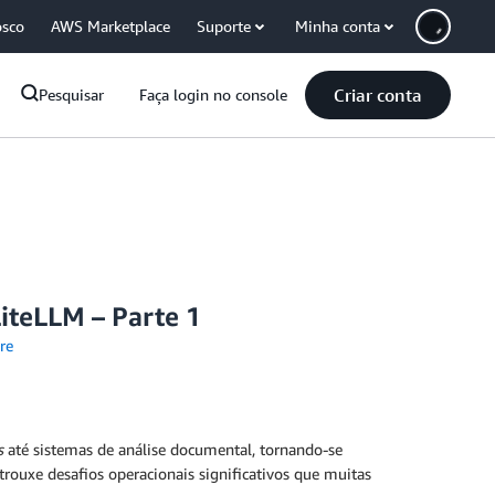
osco
AWS Marketplace
Suporte
Minha conta
Criar conta
Pesquisar
Faça login no console
iteLLM – Parte 1
re
s
até sistemas de análise documental, tornando-se
rouxe desafios operacionais significativos que muitas