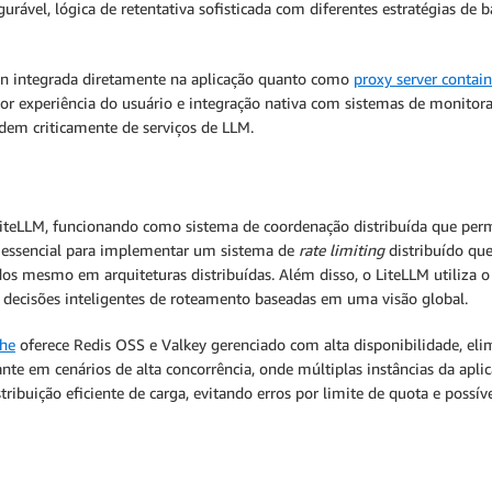
rável, lógica de retentativa sofisticada com diferentes estratégias de
hon integrada diretamente na aplicação quanto como
proxy server contai
hor experiência do usuário e integração nativa com sistemas de monit
em criticamente de serviços de LLM.
iteLLM, funcionando como sistema de coordenação distribuída que perm
 essencial para implementar um sistema de
rate limiting
distribuído que
dos mesmo em arquiteturas distribuídas. Além disso, o LiteLLM utiliza 
e decisões inteligentes de roteamento baseadas em uma visão global.
he
oferece Redis OSS e Valkey gerenciado com alta disponibilidade, el
nte em cenários de alta concorrência, onde múltiplas instâncias da apl
tribuição eficiente de carga, evitando erros por limite de quota e pos