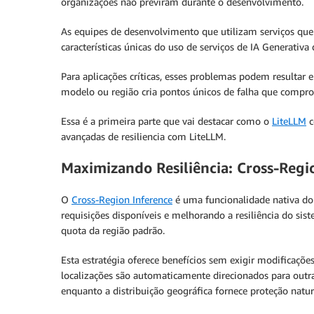
organizações não previram durante o desenvolvimento.
As equipes de desenvolvimento que utilizam serviços qu
características únicas do uso de serviços de IA Generativ
Para aplicações críticas, esses problemas podem resultar
modelo ou região cria pontos únicos de falha que comprom
Essa é a primeira parte que vai destacar como o
LiteLLM
c
avançadas de resiliencia com LiteLLM.
Maximizando Resiliência: Cross-Regio
O
Cross-Region Inference
é uma funcionalidade nativa d
requisições disponíveis e melhorando a resiliência do si
quota da região padrão.
Esta estratégia oferece benefícios sem exigir modificaç
localizações são automaticamente direcionados para outr
enquanto a distribuição geográfica fornece proteção natur