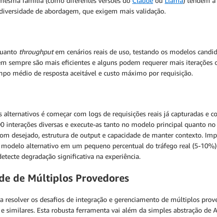
mesma família (como diferentes versões do
Claude
ou
Llama
) tendem a
diversidade de abordagem, que exigem mais validação.
 quanto
throughput
em cenários reais de uso, testando os modelos candi
em sempre são mais eficientes e alguns podem requerer mais iterações o
empo médio de resposta aceitável e custo máximo por requisição.
s alternativos é começar com logs de requisições reais já capturadas e
0 interações diversas e execute-as tanto no modelo principal quanto no
m desejado, estrutura de output e capacidade de manter contexto. Impl
a o modelo alternativo em um pequeno percentual do tráfego real (5-10
etecte degradação significativa na experiência.
de de Múltiplos Provedores
a resolver os desafios de integração e gerenciamento de múltiplos pro
 e similares. Esta robusta ferramenta vai além da simples abstração de