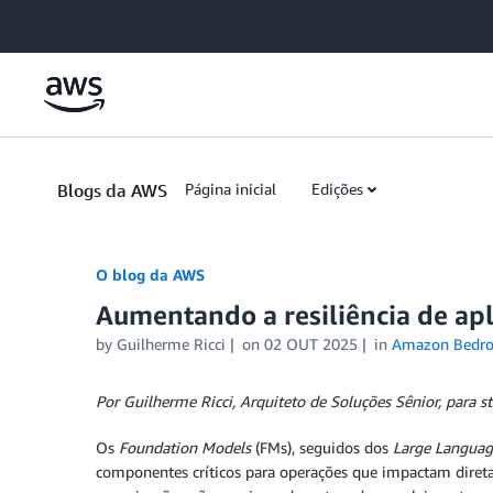
Skip to Main Content
Blogs da AWS
Página inicial
Edições
O blog da AWS
Aumentando a resiliência de ap
by
Guilherme Ricci
on
02 OUT 2025
in
Amazon Bedro
Por Guilherme Ricci, Arquiteto de Soluções Sênior, para 
Os
Foundation Models
(FMs), seguidos dos
Large Languag
componentes críticos para operações que impactam diretam