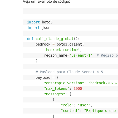
Veja um exemplo de código:
import
import
 json

def
call_claude_global
(
)
:
    bedrock 
=
 boto3
.
client
(
'bedrock-runtime'
,
        region_name
=
'us-east-1'
# Região p
)
# Payload para Claude Sonnet 4.5
    payload 
=
{
"anthropic_version"
:
"bedrock-2023-
"max_tokens"
:
1000
,
"messages"
:
[
{
"role"
:
"user"
,
"content"
:
"Explique o que 
}