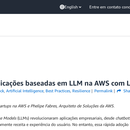
English
Entre em contato con
licações baseadas em LLM na AWS com L
ck
,
Artificial Intelligence
,
Best Practices
,
Resilience
Permalink
Sha
startups na AWS e Phelipe Fabres, Arquiteto de Soluções da AWS.
e Models
(LLMs) revolucionaram aplicações empresariais, desde
chatbot
ente receita e experiência do usuário. No entanto, essa rápida adoção t