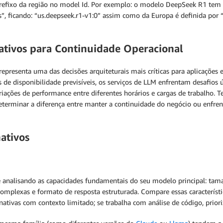
prefixo da região no model Id. Por exemplo: o modelo DeepSeek R1 tem
s”, ficando: “us.deepseek.r1-v1:0” assim como da Europa é definida por “
ativos para Continuidade Operacional
resenta uma das decisões arquiteturais mais críticas para aplicações e
 de disponibilidade previsíveis, os serviços de LLM enfrentam desafio
riações de performance entre diferentes horários e cargas de trabalho
terminar a diferença entre manter a continuidade do negócio ou enfren
ativos
ce analisando as capacidades fundamentais do seu modelo principal: ta
 complexas e formato de resposta estruturada. Compare essas caracterís
nativas com contexto limitado; se trabalha com análise de código, prio