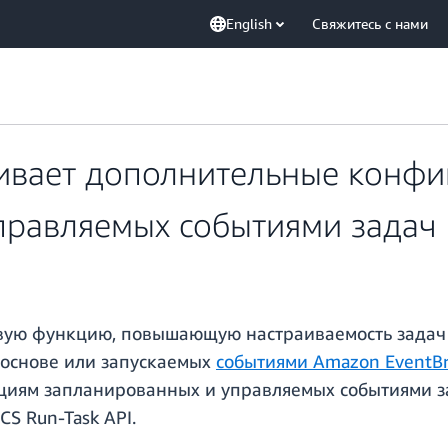
English
Свяжитесь с нами
вает дополнительные конфи
правляемых событиями задач
вую функцию, повышающую настраиваемость задач
основе или запускаемых
событиями Amazon EventBr
циям запланированных и управляемых событиями зад
S Run-Task API.