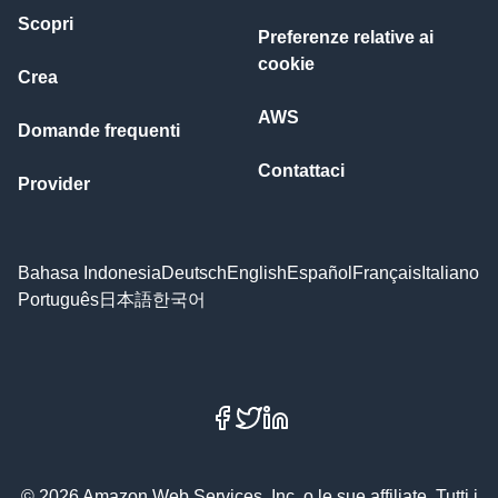
Scopri
Preferenze relative ai
cookie
Crea
AWS
Domande frequenti
Contattaci
Provider
Bahasa Indonesia
Deutsch
English
Español
Français
Italiano
Português
日本語
한국어
Facebook
X
LinkedIn
© 2026 Amazon Web Services, Inc. o le sue affiliate. Tutti i