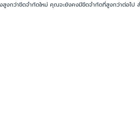
่งสูงกว่าขีดจำกัดใหม่ คุณจะยังคงมีขีดจำกัดที่สูงกว่าต่อไป ส