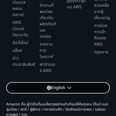
JavaScript
ประมวล
คำถามที่
ช่วยเหลือ
บน AWS
ผลบน
พบบ่อย
จากผู้
คลาวด์
เกี่ยวกับ
เชี่ยวชาญ
AWS
ผลิตภัณฑ์
การช่วย
Cloud
และ
การเข้า
Security
เทคนิค
ถึงของ
มีอะไรใหม่
รายงาน
AWS
บล็อก
การ
กฎหมาย
วิเคราะห์
ข่าว
ประชาสัมพันธ์
พาร์ทเนอ
ร์ AWS
English
Amazon คือ ผู้ว่าจ้างที่มอบโอกาสอย่างเท่าเทียมให้กับทุกคน ได้แก่ ชนก
ลุ่มน้อย / สตรี / ผู้พิการ / ทหารผ่านศึก / อัตลักษณ์ทางเพศ / รสนิยม
ทางเพศ / อายุ