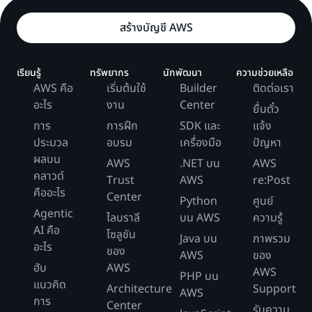
สร้างบัญชี AWS
เรียนรู้
ทรัพยากร
นักพัฒนา
ความช่วยเหลือ
AWS คือ
เริ่มต้นใช้
Builder
ติดต่อเรา
อะไร
งาน
Center
ยื่นตั๋ว
การ
การฝึก
SDK และ
แจ้ง
ประมวล
อบรม
เครื่องมือ
ปัญหา
ผลบน
AWS
.NET บน
AWS
คลาวด์
Trust
AWS
re:Post
คืออะไร
Center
Python
ศูนย์
Agentic
ไลบราลี
บน AWS
ความรู้
AI คือ
โซลูชัน
Java บน
ภาพรวม
อะไร
ของ
AWS
ของ
ฮับ
AWS
AWS
PHP บน
แนวคิด
Architecture
Support
AWS
การ
Center
รับความ