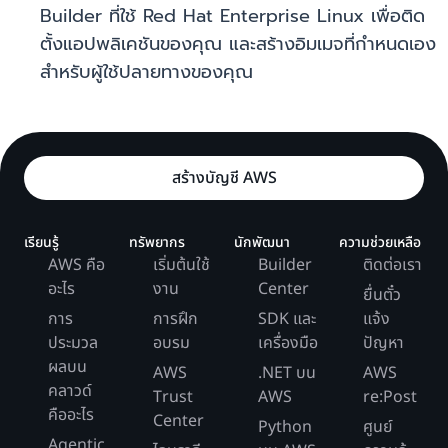
Builder ที่ใช้ Red Hat Enterprise Linux เพื่อติด
ตั้งแอปพลิเคชันของคุณ และสร้างอิมเมจที่กำหนดเอง
สำหรับผู้ใช้ปลายทางของคุณ
สร้างบัญชี AWS
เรียนรู้
ทรัพยากร
นักพัฒนา
ความช่วยเหลือ
AWS คือ
เริ่มต้นใช้
Builder
ติดต่อเรา
อะไร
งาน
Center
ยื่นตั๋ว
การ
การฝึก
SDK และ
แจ้ง
ประมวล
อบรม
เครื่องมือ
ปัญหา
ผลบน
AWS
.NET บน
AWS
คลาวด์
Trust
AWS
re:Post
คืออะไร
Center
Python
ศูนย์
Agentic