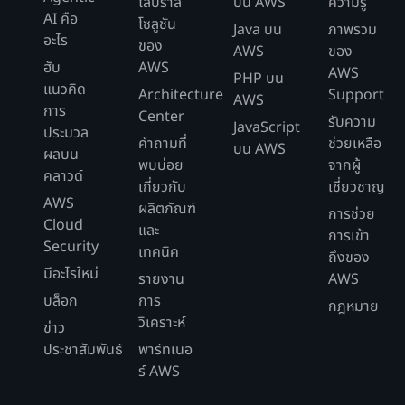
ไลบราลี
บน AWS
ความรู้
AI คือ
โซลูชัน
Java บน
ภาพรวม
อะไร
ของ
AWS
ของ
ฮับ
AWS
AWS
PHP บน
แนวคิด
Architecture
Support
AWS
การ
Center
รับความ
JavaScript
ประมวล
คำถามที่
ช่วยเหลือ
บน AWS
ผลบน
พบบ่อย
จากผู้
คลาวด์
เกี่ยวกับ
เชี่ยวชาญ
AWS
ผลิตภัณฑ์
การช่วย
Cloud
และ
การเข้า
Security
เทคนิค
ถึงของ
มีอะไรใหม่
รายงาน
AWS
บล็อก
การ
กฎหมาย
วิเคราะห์
ข่าว
ประชาสัมพันธ์
พาร์ทเนอ
ร์ AWS