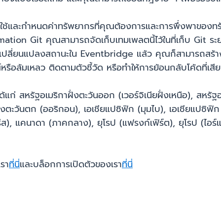
ใช้และกำหนดค่าทรัพยากรที่คุณต้องการและการพึ่งพาของทรัพย
ation Git คุณสามารถจัดเก็บเทมเพลตนี้ไว้ในที่เก็บ Git ระ
านการเปลี่ยนแปลงสถานะใน Eventbridge แล้ว คุณก็สามารถสร้า
ณ์หรือล้มเหลว ติดตามตัวชี้วัด หรือทำให้การย้อนกลับโค้ดที่เ
้ ได้แก่ สหรัฐอเมริกาฝั่งตะวันออก (เวอร์จิเนียฝั่งเหนือ), สหร
่งตะวันตก (ออริกอน), เอเชียแปซิฟิก (มุมไบ), เอเชียแปซิฟิก 
ปารีส), แคนาดา (ภาคกลาง), ยุโรป (แฟรงก์เฟิร์ต), ยุโรป (ไอร์
เรา
ที่นี่
และบล็อกการเปิดตัวของเรา
ที่นี่