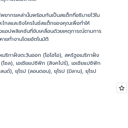
ากรเหล่านั้นพร้อมกันเป็นสแต็กที่อธิบายไว้ใน
ยะไกลและซิงโครไนซ์สแต็กของคุณเพื่อทำให้
งแอปพลิเคชันที่ขับเคลื่อนด้วยเหตุการณ์ตามการ
สียหายทำงานโดยอัตโนมัติ
ัฐอเมริกาฝั่งตะวันออก (โอไฮโอ), สหรัฐอเมริกาฝั่ง
(โซล), เอเชียแปซิฟิก (สิงคโปร์), เอเชียแปซิฟิก
แลนด์), ยุโรป (ลอนดอน), ยุโรป (มิลาน), ยุโรป