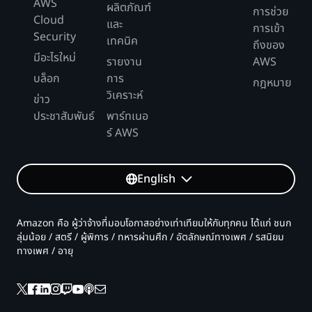
AWS
ผลิตภัณฑ์
การช่วย
Cloud
และ
การเข้า
Security
เทคนิค
ถึงของ
มีอะไรใหม่
รายงาน
AWS
บล็อก
การ
กฎหมาย
วิเคราะห์
ข่าว
ประชาสัมพันธ์
พาร์ทเนอ
ร์ AWS
English
Amazon คือ ผู้ว่าจ้างที่มอบโอกาสอย่างเท่าเทียมให้กับทุกคน ได้แก่ ชนก
ลุ่มน้อย / สตรี / ผู้พิการ / ทหารผ่านศึก / อัตลักษณ์ทางเพศ / รสนิยม
ทางเพศ / อายุ