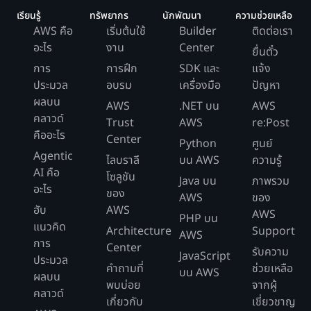
เรียนรู้
ทรัพยากร
นักพัฒนา
ความช่วยเหลือ
AWS คือ
เริ่มต้นใช้
Builder
ติดต่อเรา
อะไร
งาน
Center
ยื่นตั๋ว
การ
การฝึก
SDK และ
แจ้ง
ประมวล
อบรม
เครื่องมือ
ปัญหา
ผลบน
AWS
.NET บน
AWS
คลาวด์
Trust
AWS
re:Post
คืออะไร
Center
Python
ศูนย์
Agentic
ไลบราลี
บน AWS
ความรู้
AI คือ
โซลูชัน
Java บน
ภาพรวม
อะไร
ของ
AWS
ของ
ฮับ
AWS
AWS
PHP บน
แนวคิด
Architecture
Support
AWS
การ
Center
รับความ
JavaScript
ประมวล
คำถามที่
ช่วยเหลือ
บน AWS
ผลบน
พบบ่อย
จากผู้
คลาวด์
เกี่ยวกับ
เชี่ยวชาญ