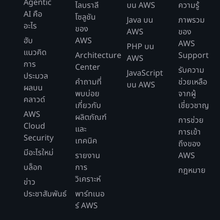
Agentic
ไลบราลี
บน AWS
ความรู้
AI คือ
โซลูชัน
Java บน
ภาพรวม
อะไร
ของ
AWS
ของ
ฮับ
AWS
AWS
PHP บน
แนวคิด
Architecture
Support
AWS
การ
Center
รับความ
JavaScript
ประมวล
คำถามที่
ช่วยเหลือ
บน AWS
ผลบน
พบบ่อย
จากผู้
คลาวด์
เกี่ยวกับ
เชี่ยวชาญ
AWS
ผลิตภัณฑ์
การช่วย
Cloud
และ
การเข้า
Security
เทคนิค
ถึงของ
มีอะไรใหม่
รายงาน
AWS
บล็อก
การ
กฎหมาย
วิเคราะห์
ข่าว
ประชาสัมพันธ์
พาร์ทเนอ
ร์ AWS