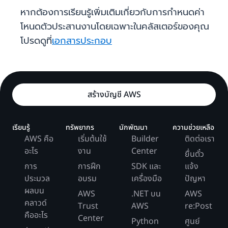
หากต้องการเรียนรู้เพิ่มเติมเกี่ยวกับการกำหนดค่า
โหนดตัวประสานงานโดยเฉพาะในคลัสเตอร์ของคุณ
โปรดดูที่
เอกสารประกอบ
สร้างบัญชี AWS
เรียนรู้
ทรัพยากร
นักพัฒนา
ความช่วยเหลือ
AWS คือ
เริ่มต้นใช้
Builder
ติดต่อเรา
อะไร
งาน
Center
ยื่นตั๋ว
การ
การฝึก
SDK และ
แจ้ง
ประมวล
อบรม
เครื่องมือ
ปัญหา
ผลบน
AWS
.NET บน
AWS
คลาวด์
Trust
AWS
re:Post
คืออะไร
Center
Python
ศูนย์