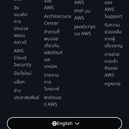
ของ
AWS
ของ
ฮับ
AWS
AWS
PHP บน
แนวคิด
Architecture
Support
AWS
การ
Center
รับความ
JavaScript
ประมวล
คำถามที่
ช่วยเหลือ
บน AWS
ผลบน
พบบ่อย
จากผู้
คลาวด์
เกี่ยวกับ
เชี่ยวชาญ
AWS
ผลิตภัณฑ์
การช่วย
Cloud
และ
การเข้า
Security
เทคนิค
ถึงของ
มีอะไรใหม่
รายงาน
AWS
บล็อก
การ
กฎหมาย
วิเคราะห์
ข่าว
ประชาสัมพันธ์
พาร์ทเนอ
ร์ AWS
English