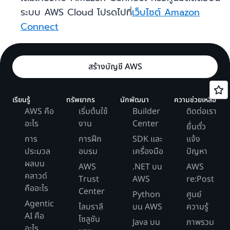
ระบบ AWS Cloud โปรดไปที่
เว็บไซต์ Amazon
Connect
สร้างบัญชี AWS
เรียนรู้
ทรัพยากร
นักพัฒนา
ความช่วยเหลือ
AWS คือ
เริ่มต้นใช้
Builder
ติดต่อเรา
อะไร
งาน
Center
ยื่นตั๋ว
การ
การฝึก
SDK และ
แจ้ง
ประมวล
อบรม
เครื่องมือ
ปัญหา
ผลบน
AWS
.NET บน
AWS
คลาวด์
Trust
AWS
re:Post
คืออะไร
Center
Python
ศูนย์
Agentic
ไลบราลี
บน AWS
ความรู้
AI คือ
โซลูชัน
Java บน
ภาพรวม
อะไร