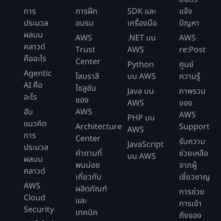
การ
การฝึก
SDK และ
แจ้ง
ประมวล
อบรม
เครื่องมือ
ปัญหา
ผลบน
AWS
.NET บน
AWS
คลาวด์
Trust
AWS
re:Post
คืออะไร
Center
Python
ศูนย์
Agentic
ไลบราลี
บน AWS
ความรู้
AI คือ
โซลูชัน
Java บน
ภาพรวม
อะไร
ของ
AWS
ของ
ฮับ
AWS
AWS
PHP บน
แนวคิด
Architecture
Support
AWS
การ
Center
รับความ
JavaScript
ประมวล
คำถามที่
ช่วยเหลือ
บน AWS
ผลบน
พบบ่อย
จากผู้
คลาวด์
เกี่ยวกับ
เชี่ยวชาญ
AWS
ผลิตภัณฑ์
การช่วย
Cloud
และ
การเข้า
Security
เทคนิค
ถึงของ