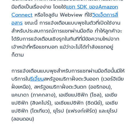
มือถือเป็นเรื่องง่าย โดยใช้
แชท SDK ของAmazon
Connect
หรือโซลูชัน Webview ที่ใช้
วิดเจ็ตการสื่
อสาร
ขณะนี้ การแจ้งเตือนแบบพุชในตัวที่เปิดใช้งาน
สำหรับประสบการณ์การแชทผ่านมือถือ ทำให้ลูกค้าจะ
ได้รับการแจ้งเตือนเชิงรุกในทันทีที่มีข้อความใหม่จาก
เจ้าหน้าที่หรือแชทบอท แม้ว่าจะไม่ได้กำลังแชทอยู่
ก็ตาม
การแจ้งเตือนแบบพุชสำหรับการแชทผ่านมือถือนั้นมีให้
บริการใน
รีเจี้ยน
สหรัฐอเมริกาฝั่งตะวันออก (เวอร์จิเนีย
ฝั่งเหนือ), สหรัฐอเมริกาฝั่งตะวันตก (ออริกอน),
แคนาดา (ภาคกลาง), เอเชียแปซิฟิก (โซล), เอเชีย
แปซิฟิก (สิงคโปร์), เอเชียแปซิฟิก (ซิดนีย์), เอเชีย
แปซิฟิก (โตเกียว), ยุโรป (แฟรงก์เฟิร์ต) และยุโรป
(ลอนดอน)